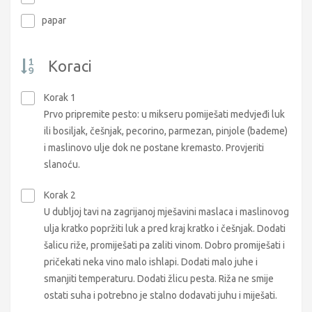
papar
Koraci
Korak 1
Prvo pripremite pesto: u mikseru pomiješati medvjeđi luk
ili bosiljak, češnjak, pecorino, parmezan, pinjole (bademe)
i maslinovo ulje dok ne postane kremasto. Provjeriti
slanoću.
Korak 2
U dubljoj tavi na zagrijanoj mješavini maslaca i maslinovog
ulja kratko popržiti luk a pred kraj kratko i češnjak. Dodati
šalicu riže, promiješati pa zaliti vinom. Dobro promiješati i
pričekati neka vino malo ishlapi. Dodati malo juhe i
smanjiti temperaturu. Dodati žlicu pesta. Riža ne smije
ostati suha i potrebno je stalno dodavati juhu i miješati.