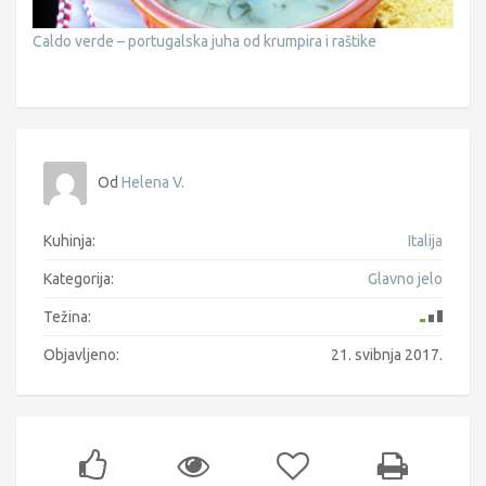
Caldo verde – portugalska juha od krumpira i raštike
Od
Helena V.
Kuhinja:
Italija
Kategorija:
Glavno jelo
Težina:
Objavljeno:
21. svibnja 2017.