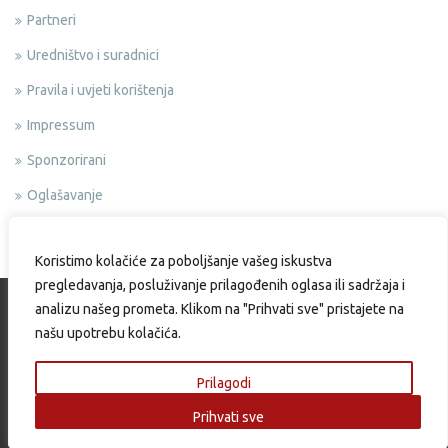
Partneri
Uredništvo i suradnici
Pravila i uvjeti korištenja
Impressum
Sponzorirani
Oglašavanje
Politika privatnosti
Koristimo kolačiće za poboljšanje vašeg iskustva
pregledavanja, posluživanje prilagođenih oglasa ili sadržaja i
analizu našeg prometa. Klikom na "Prihvati sve" pristajete na
našu upotrebu kolačića.
Copyright © 2015 Okusi.eu | Web design & Development by:
Endem
Prilagodi
Prihvati sve