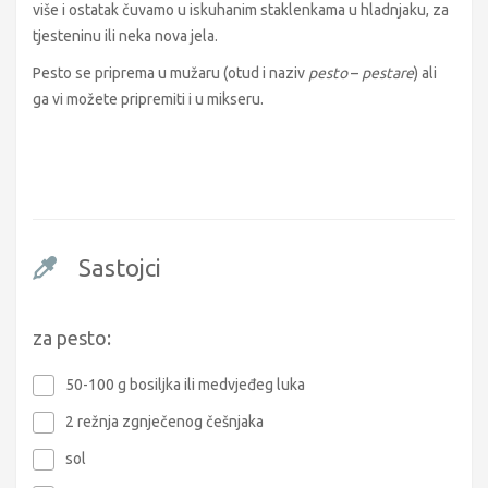
više i ostatak čuvamo u iskuhanim staklenkama u hladnjaku, za
tjesteninu ili neka nova jela.
Pesto se priprema u mužaru (otud i naziv
pesto
–
pestare
) ali
ga vi možete pripremiti i u mikseru.
Sastojci
za pesto:
50-100 g bosiljka ili medvjeđeg luka
2 režnja zgnječenog češnjaka
sol