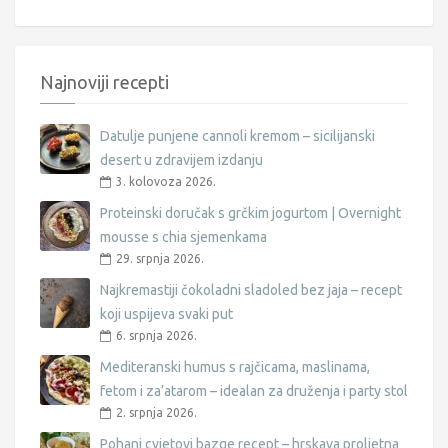
Najnoviji recepti
Datulje punjene cannoli kremom – sicilijanski
desert u zdravijem izdanju
3. kolovoza 2026.
Proteinski doručak s grčkim jogurtom | Overnight
mousse s chia sjemenkama
29. srpnja 2026.
Najkremastiji čokoladni sladoled bez jaja – recept
koji uspijeva svaki put
6. srpnja 2026.
Mediteranski humus s rajčicama, maslinama,
fetom i za’atarom – idealan za druženja i party stol
2. srpnja 2026.
Pohani cvjetovi bazge recept – hrskava proljetna