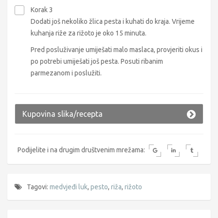
Korak 3
Dodati još nekoliko žlica pesta i kuhati do kraja. Vrijeme
kuhanja riže za rižoto je oko 15 minuta.
Pred posluživanje umiješati malo maslaca, provjeriti okus i
po potrebi umiješati još pesta. Posuti ribanim
parmezanom i poslužiti.
Kupovina slika/recepta
Podijelite i na drugim društvenim mrežama:
Tagovi:
medvjeđi luk
,
pesto
,
riža
,
rižoto