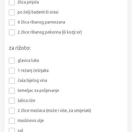
žlica pinjola
po želji bademi ili orasi
6 žlica ribanog parmezana
2 žlice ribanog pekorina (ili kozji sir)
za rižoto:
glavica luka
1 režanj češnjaka
čaša bijelog vina
temeljac za polijevanje
šalica riže
2 žlice maslaca (može i više, za umiješati)
maslinovo ulje
sol