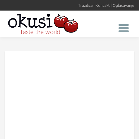
Tražilica
|
Kontakt
|
Oglašavanje