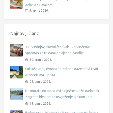
delicija s umakom
5. lipnja 2026.
Najnoviji članci
14. Srednjovjekovni festival: Svetvinčenat
spreman za tri dana povijesne čarolije
30. srpnja 2026.
Od ruševnog dvorca do zelene oaze: novi život
Arboretuma Opeka
25. lipnja 2026.
Ne morate do mora: dvije riječne plaže nadomak
Zagreba idealne za osvježenje tijekom ljeta
19. lipnja 2026.
Bjelovarsko-bilogorska županija: domaća hrana,