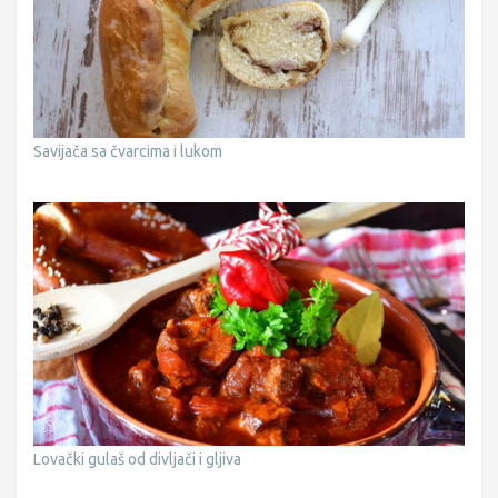
Savijača sa čvarcima i lukom
Lovački gulaš od divljači i gljiva