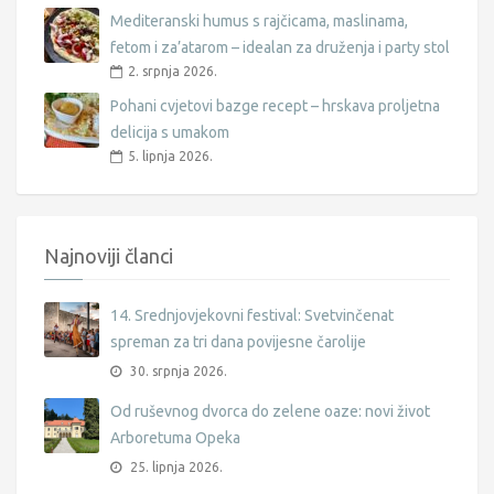
Mediteranski humus s rajčicama, maslinama,
fetom i za’atarom – idealan za druženja i party stol
2. srpnja 2026.
Pohani cvjetovi bazge recept – hrskava proljetna
delicija s umakom
5. lipnja 2026.
Najnoviji članci
14. Srednjovjekovni festival: Svetvinčenat
spreman za tri dana povijesne čarolije
30. srpnja 2026.
Od ruševnog dvorca do zelene oaze: novi život
Arboretuma Opeka
25. lipnja 2026.