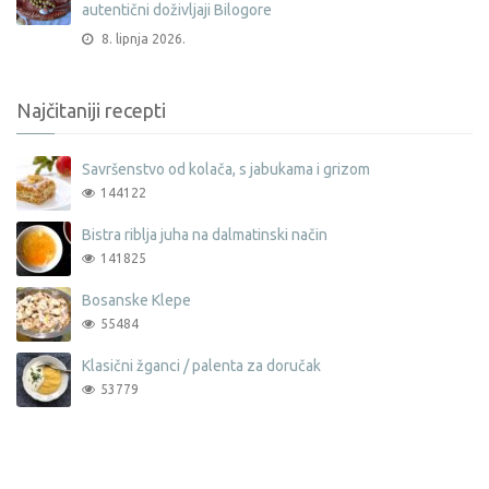
autentični doživljaji Bilogore
8. lipnja 2026.
Najčitaniji recepti
Savršenstvo od kolača, s jabukama i grizom
144122
Bistra riblja juha na dalmatinski način
141825
Bosanske Klepe
55484
Klasični žganci / palenta za doručak
53779