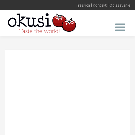
Tražilica
|
Kontakt
|
Oglašavanje