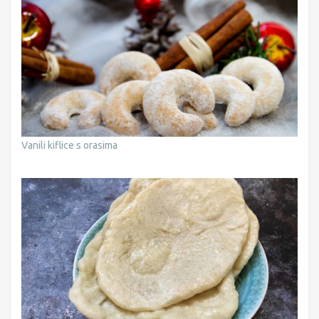
Vanili kiflice s orasima