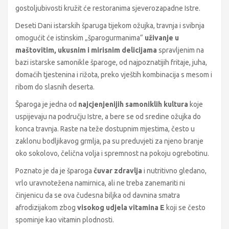
gostoljubivosti kružit će restoranima sjeverozapadne Istre.
Deseti Dani istarskih šparuga tijekom ožujka, travnja i svibnja
omogućit će istinskim „šparogurmanima“
uživanje u
maštovitim, ukusnim i mirisnim delicijama
spravljenim na
bazi istarske samonikle šparoge, od najpoznatijih fritaje, juha,
domaćih tjestenina i rižota, preko vještih kombinacija s mesom i
ribom do slasnih deserta.
Šparoga je jedna od
najcjenjenijih samoniklih kultura
koje
uspijevaju na području Istre, a bere se od sredine ožujka do
konca travnja. Raste na teže dostupnim mjestima, često u
zaklonu bodljikavog grmlja, pa su preduvjeti za njeno branje
oko sokolovo, čelična volja i spremnost na pokoju ogrebotinu.
Poznato je da je šparoga
čuvar zdravlja
i nutritivno gledano,
vrlo uravnotežena namirnica, ali ne treba zanemariti ni
činjenicu da se ova čudesna biljka od davnina smatra
afrodizijakom zbog
visokog udjela vitamina E
koji se često
spominje kao vitamin plodnosti.