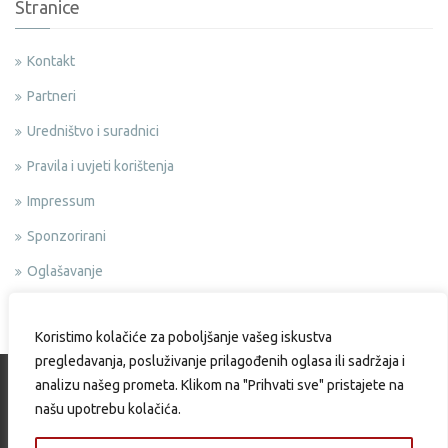
Stranice
Kontakt
Partneri
Uredništvo i suradnici
Pravila i uvjeti korištenja
Impressum
Sponzorirani
Oglašavanje
Politika privatnosti
Koristimo kolačiće za poboljšanje vašeg iskustva
pregledavanja, posluživanje prilagođenih oglasa ili sadržaja i
analizu našeg prometa. Klikom na "Prihvati sve" pristajete na
našu upotrebu kolačića.
Copyright © 2015 Okusi.eu | Web design & Development by: