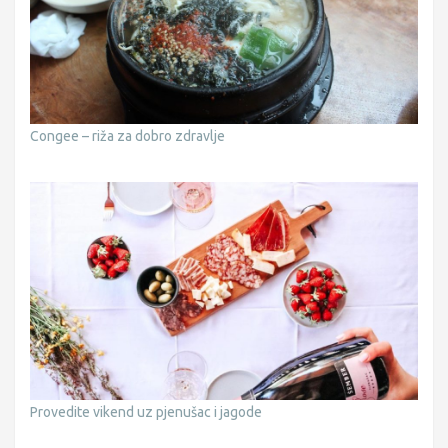
Congee – riža za dobro zdravlje
Provedite vikend uz pjenušac i jagode