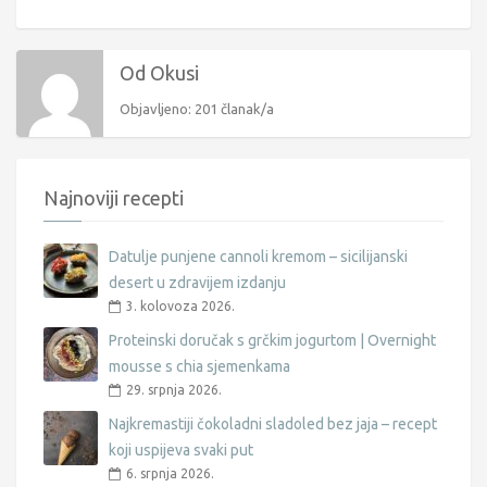
Od Okusi
Objavljeno: 201 članak/a
Najnoviji recepti
Datulje punjene cannoli kremom – sicilijanski
desert u zdravijem izdanju
3. kolovoza 2026.
Proteinski doručak s grčkim jogurtom | Overnight
mousse s chia sjemenkama
29. srpnja 2026.
Najkremastiji čokoladni sladoled bez jaja – recept
koji uspijeva svaki put
6. srpnja 2026.