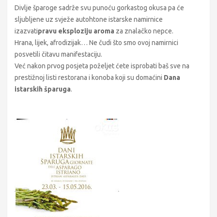
Divlje šparoge sadrže svu punoću gorkastog okusa pa će
sljubljene uz svježe autohtone istarske namirnice
izazvati
pravu eksploziju aroma
za znalačko nepce.
Hrana, lijek, afrodizijak… Ne čudi što smo ovoj namirnici
posvetili čitavu manifestaciju.
Već nakon prvog posjeta poželjet ćete isprobati baš sve na
prestižnoj listi restorana i konoba koji su domaćini
Dana
istarskih šparuga
.