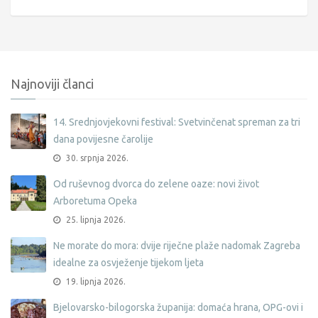
Najnoviji članci
14. Srednjovjekovni festival: Svetvinčenat spreman za tri
dana povijesne čarolije
30. srpnja 2026.
Od ruševnog dvorca do zelene oaze: novi život
Arboretuma Opeka
25. lipnja 2026.
Ne morate do mora: dvije riječne plaže nadomak Zagreba
idealne za osvježenje tijekom ljeta
19. lipnja 2026.
Bjelovarsko-bilogorska županija: domaća hrana, OPG-ovi i