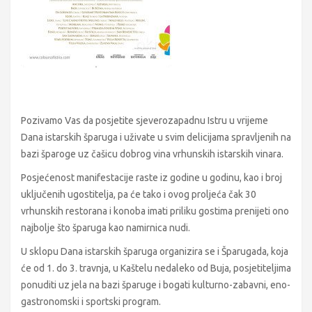
Pozivamo Vas da posjetite sjeverozapadnu Istru u vrijeme
Dana istarskih šparuga i uživate u svim delicijama spravljenih na
bazi šparoge uz čašicu dobrog vina vrhunskih istarskih vinara.
Posjećenost manifestacije raste iz godine u godinu, kao i broj
uključenih ugostitelja, pa će tako i ovog proljeća čak 30
vrhunskih restorana i konoba imati priliku gostima prenijeti ono
najbolje što šparuga kao namirnica nudi.
U sklopu Dana istarskih šparuga organizira se i Šparugada, koja
će od 1. do 3. travnja, u Kaštelu nedaleko od Buja, posjetiteljima
ponuditi uz jela na bazi šparuge i bogati kulturno-zabavni, eno-
gastronomski i sportski program.