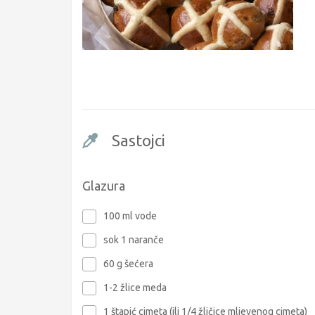
Sastojci
Glazura
100 ml vode
sok 1 naranče
60 g šećera
1-2 žlice meda
1 štapić cimeta (ili 1/4 žličice mljevenog cimeta)