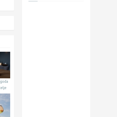
agoda
telje