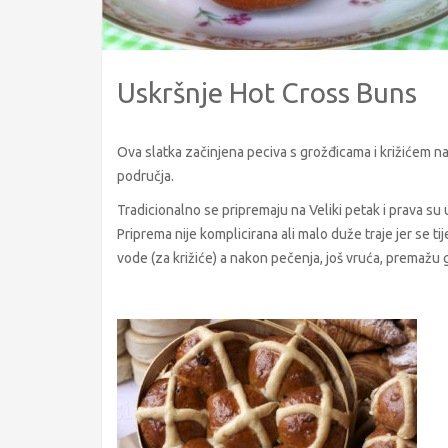
Uskršnje Hot Cross Buns
Ova slatka začinjena peciva s grožđicama i križićem n
područja.
Tradicionalno se pripremaju na Veliki petak i prava su 
Priprema nije komplicirana ali malo duže traje jer se t
vode (za križiće) a nakon pečenja, još vruća, premažu gl