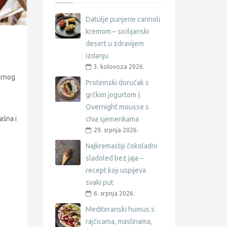
Datulje punjene cannoli
kremom – sicilijanski
desert u zdravijem
izdanju
3. kolovoza 2026.
ornog
Proteinski doručak s
grčkim jogurtom |
Overnight mousse s
ašna i
chia sjemenkama
29. srpnja 2026.
Najkremastiji čokoladni
sladoled bez jaja –
recept koji uspijeva
svaki put
6. srpnja 2026.
Mediteranski humus s
rajčicama, maslinama,