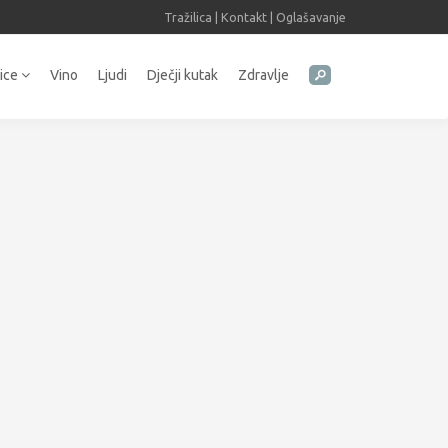
Tražilica
|
Kontakt
|
Oglašavanje
tice
Vino
Ljudi
Dječji kutak
Zdravlje