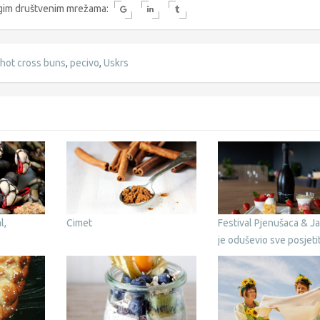
rugim društvenim mrežama:
hot cross buns
,
pecivo
,
Uskrs
l,
Cimet
Festival Pjenušaca & J
je oduševio sve posjeti