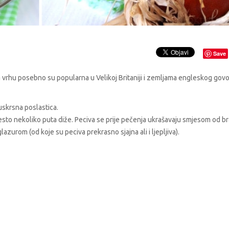
Save
a vrhu posebno su popularna u Velikoj Britaniji i zemljama engleskog gov
uskrsna poslastica.
ijesto nekoliko puta diže. Peciva se prije pečenja ukrašavaju smjesom od br
azurom (od koje su peciva prekrasno sjajna ali i ljepljiva).