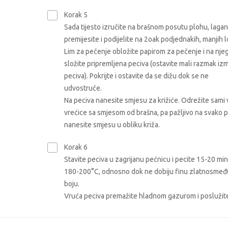
Korak 5
Sada tijesto izručite na brašnom posutu plohu, laga
premijesite i podijelite na 2oak podjednakih, manjih l
Lim za pečenje obložite papirom za pečenje i na nje
složite pripremljena peciva (ostavite mali razmak i
peciva). Pokrijte i ostavite da se dižu dok se ne
udvostruče.
Na peciva nanesite smjesu za križiće. Odrežite sami 
vrećice sa smjesom od brašna, pa pažljivo na svako 
nanesite smjesu u obliku križa.
Korak 6
Stavite peciva u zagrijanu pećnicu i pecite 15-20 mi
180-200°C, odnosno dok ne dobiju finu zlatnosmeđ
boju.
Vruća peciva premažite hladnom gazurom i poslužit