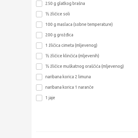
250 g glatkog brašna
½ žličice soli
100 g maslaca (sobne temperature)
200 g grožđica
1 žličica cimeta (mljevenog)
½ žličice klinčića (mljevenih)
½ žličice muškatnog oraščića (mljevenog)
naribana korica 2 limuna
naribana korica 1 naranče
1 jaje