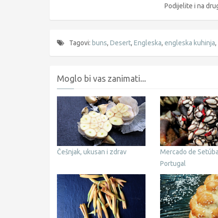
Podijelite i na d
Tagovi:
buns
,
Desert
,
Engleska
,
engleska kuhinja
,
Moglo bi vas zanimati...
Češnjak, ukusan i zdrav
Mercado de Setúba
Portugal