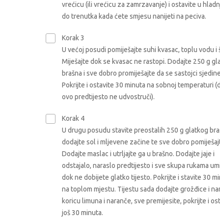
vrećicu (ili vrećicu za zamrzavanje) i ostavite u hlad
do trenutka kada ćete smjesu nanijeti na peciva.
Korak 3
U većoj posudi pomiješajte suhi kvasac, toplu vodu i 
Miješajte dok se kvasac ne rastopi. Dodajte 250 g gl
brašna i sve dobro promiješajte da se sastojci sjedine
Pokrijte i ostavite 30 minuta na sobnoj temperaturi (
ovo predtijesto ne udvostruči).
Korak 4
U drugu posudu stavite preostalih 250 g glatkog bra
dodajte sol i mljevene začine te sve dobro pomiješaj
Dodajte maslac i utrljajte ga u brašno. Dodajte jaje i
odstajalo, naraslo predtijesto i sve skupa rukama umi
dok ne dobijete glatko tijesto. Pokrijte i stavite 30 m
na toplom mjestu. Tijestu sada dodajte grožđice i na
koricu limuna i naranče, sve premijesite, pokrijte i os
još 30 minuta.