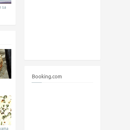
e sa
Booking.com
avama