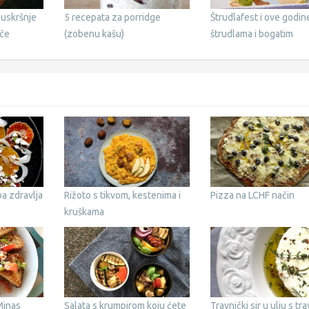
 uskršnje
5 recepata za porridge
Štrudlafest i ove godin
ače
(zobenu kašu)
štrudlama i bogatim
programom
a zdravlja
Rižoto s tikvom, kestenima i
Pizza na LCHF način
kruškama
Minas
Salata s krumpirom koju ćete
Travnički sir u ulju s tr