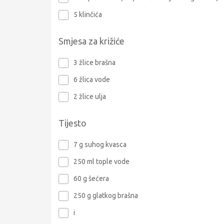
5 klinčića
Smjesa za križiće
3 žlice brašna
6 žlica vode
2 žlice ulja
Tijesto
7 g suhog kvasca
250 ml tople vode
60 g šećera
250 g glatkog brašna
i