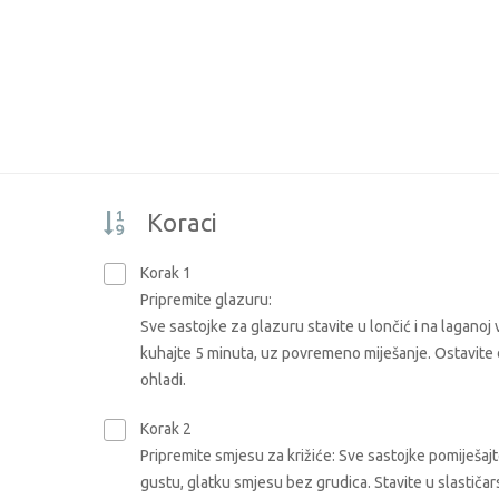
Koraci
Korak 1
Pripremite glazuru:
Sve sastojke za glazuru stavite u lončić i na laganoj v
kuhajte 5 minuta, uz povremeno miješanje. Ostavite 
ohladi.
Korak 2
Pripremite smjesu za križiće: Sve sastojke pomiješajt
gustu, glatku smjesu bez grudica. Stavite u slastiča