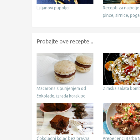
Ljiljanovi pupoljci
Recepti za najbolje
pince, sirnice, pog
Probajte ove recepte...
Macarons s punjenjem od
Zimska salata bomb
čokolade, izrada korak po
korak
Čokoladni kolač bez brašna
Prepečenci Barba 