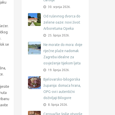
čarolije
njaku
30. srpnja 2026.
Od ruševnog dvorca do
zelene oaze: novi život
šećer.
Arboretuma Opeka
atkog
25. lipnja 2026.
.
dok se
Ne morate do mora: dvije
riječne plaže nadomak
Zagreba idealne za
osvježenje tijekom ljeta
šna,
19. lipnja 2026.
te.
Bjelovarsko-bilogorska
županija: domaća hrana,
jesite
OPG-ovi i autentični
inuta
doživljaji Bilogore
ribanu
tavite
8. lipnja 2026.
Cerovačke špilje otvorile