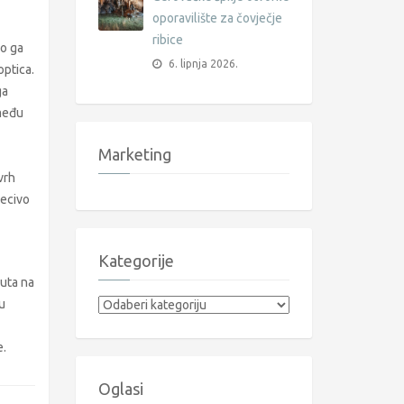
oporavilište za čovječje
ribice
no ga
6. lipnja 2026.
optica.
ga
zmeđu
Marketing
vrh
pecivo
Kategorije
nuta na
u
Kategorije
e.
Oglasi