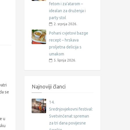
fetom i za’atarom –
idealan za druženja i
party stol
2. srpnja 2026.
Pohani cvjetovi bazge
recept – hrskava
proljetna delicija s
umakom
5. lipnja 2026.
atri
Najnoviji članci
da se
14.
Srednjovjekovni festival:
Svetvinčenat spreman
e u
za tri dana povijesne
rsku