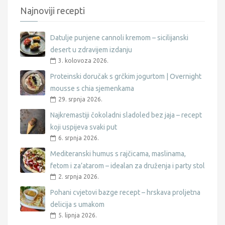
Najnoviji recepti
Datulje punjene cannoli kremom – sicilijanski
desert u zdravijem izdanju
3. kolovoza 2026.
Proteinski doručak s grčkim jogurtom | Overnight
mousse s chia sjemenkama
29. srpnja 2026.
Najkremastiji čokoladni sladoled bez jaja – recept
koji uspijeva svaki put
6. srpnja 2026.
Mediteranski humus s rajčicama, maslinama,
fetom i za’atarom – idealan za druženja i party stol
2. srpnja 2026.
Pohani cvjetovi bazge recept – hrskava proljetna
delicija s umakom
5. lipnja 2026.