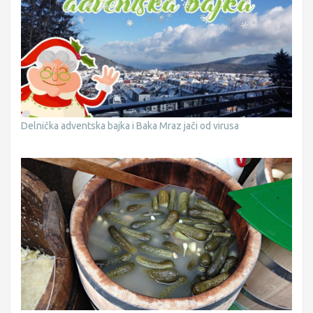
Delnička adventska bajka i Baka Mraz jači od virusa