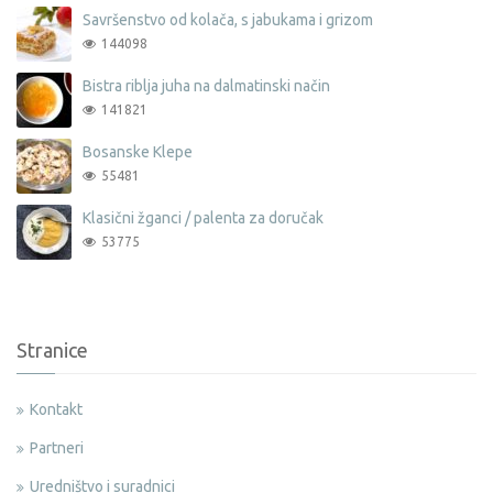
Savršenstvo od kolača, s jabukama i grizom
144098
Bistra riblja juha na dalmatinski način
141821
Bosanske Klepe
55481
Klasični žganci / palenta za doručak
53775
Stranice
Kontakt
Partneri
Uredništvo i suradnici