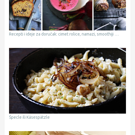
Recepti i ideje za doručak: cimet rolice, namazi, smoothiji …
Špecle ili Käsespätzle