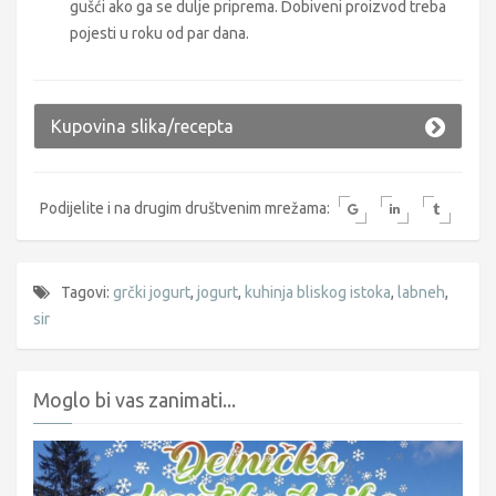
gušći ako ga se dulje priprema. Dobiveni proizvod treba
pojesti u roku od par dana.
Kupovina slika/recepta
Podijelite i na drugim društvenim mrežama:
Tagovi:
grčki jogurt
,
jogurt
,
kuhinja bliskog istoka
,
labneh
,
sir
Moglo bi vas zanimati...