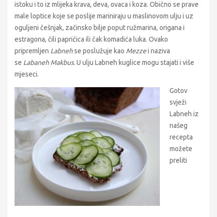
istoku i to iz mlijeka krava, deva, ovaca i koza. Obično se prave
male loptice koje se poslije mariniraju u maslinovom ulju i uz
oguljeni češnjak, začinsko bilje poput ružmarina, origana i
estragona, čili papričica ili čak komadića luka. Ovako
pripremljen
Labneh
se poslužuje kao
Mezze
i naziva
se
Labaneh Makbus.
U ulju Labneh kuglice mogu stajati i više
mjeseci.
Gotov
svježi
Labneh iz
našeg
recepta
možete
preliti