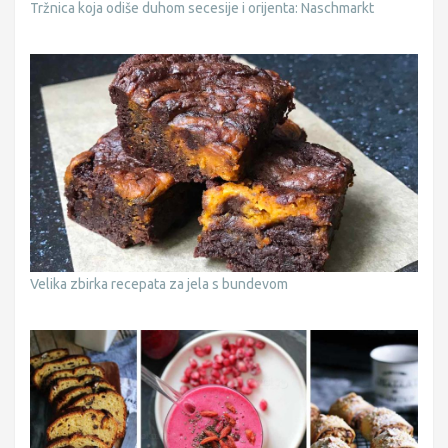
Tržnica koja odiše duhom secesije i orijenta: Naschmarkt
Velika zbirka recepata za jela s bundevom