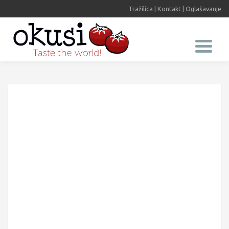
Tražilica
|
Kontakt
|
Oglašavanje