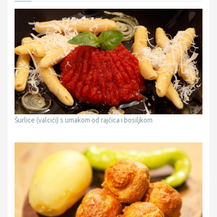
Šurlice (valcići) s umakom od rajčica i bosiljkom