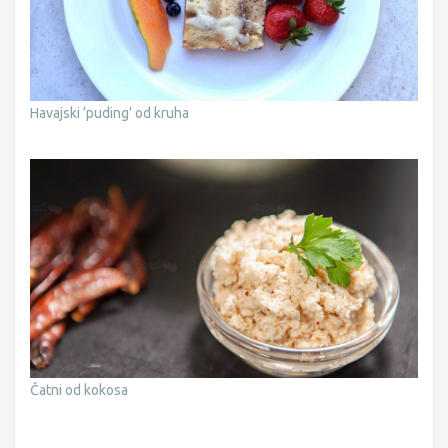
Havajski ‘puding’ od kruha
Čatni od kokosa