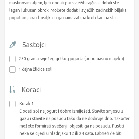
maslinovim uljem, ljeti dodati par svježih rajčica i dobili ste
lagan i ukusan obrok. Možete dodati i svježih začinskih biljaka,
poput timjana i bosiljka ili ga namazati na kruh kao na slici.
Sastojci
250 grama svježeg grčkog jogurta (punomasno mlijeko)
1 čajna žličica soli
Koraci
Korak 1
Dodati sol na jogurt i dobro izmiješati. Stavite smjesu u
gazu i stavite na posudu tako da ne dodiruje dno. Također
možete formirati svežanj i objesiti ga na posudu. Pustiti
neka se cijedi u hladnjaku 12 ili 24 sata. Labneh će biti