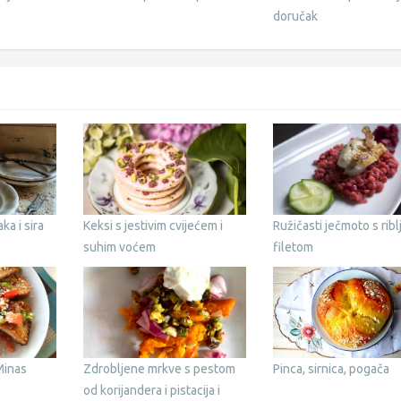
doručak
ka i sira
Keksi s jestivim cvijećem i
Ružičasti ječmoto s ribl
suhim voćem
filetom
Minas
Zdrobljene mrkve s pestom
Pinca, sirnica, pogača
od korijandera i pistacija i