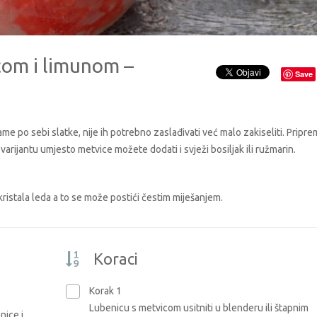
com i limunom –
Save
ame po sebi slatke, nije ih potrebno zaslađivati već malo zakiseliti. Pripre
 varijantu umjesto metvice možete dodati i svježi bosiljak ili ružmarin.
kristala leda a to se može postići čestim miješanjem.
Koraci
Korak 1
Lubenicu s metvicom usitniti u blenderu ili štapnim
nice i