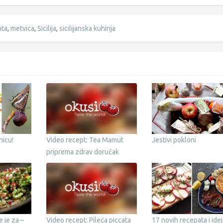
ta
,
metvica
,
Sicilija
,
sicilijanska kuhinja
nicu!
Video recept: Tea Mamut
Jestivi pokloni
priprema zdrav doručak
e je za –
Video recept: Pileća piccata
17 novih recepata i idej