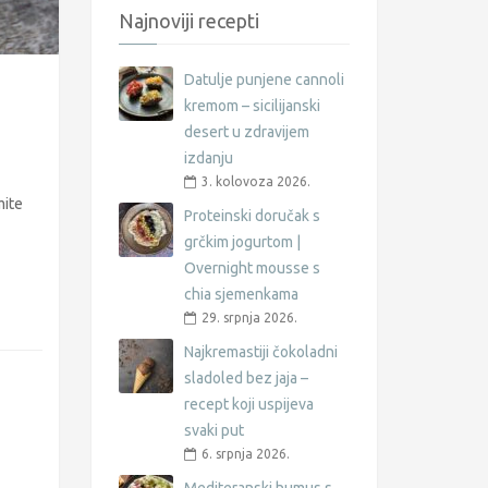
Najnoviji recepti
Datulje punjene cannoli
kremom – sicilijanski
desert u zdravijem
izdanju
3. kolovoza 2026.
mite
Proteinski doručak s
grčkim jogurtom |
Overnight mousse s
chia sjemenkama
29. srpnja 2026.
Najkremastiji čokoladni
sladoled bez jaja –
recept koji uspijeva
svaki put
6. srpnja 2026.