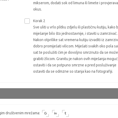
mikserom, dodati sok od limuna ili limete i provjerava
okus.
Korak 2
Sve uliti u vrlo plitku zdjelu ili plastičnu kutiju, kako b
miješanje bilo što jednostavnije, i staviti u zamrzivač.
Nakon otprilike sat vremena kutiju izvaditi iz zamrziv
dobro promiješati vilicom. Miješati svakih oko pola sa
sat te poslužiti čim je dovoljno smrznuto da se može
grabiti žlicom. Granitu je nakon ovih miješanja mogu
ostaviti i da se potpuno smrzne a pred posluživanje
ostaviti da se odmzne so stanja kao na fotografiji.
rugim društvenim mrežama: