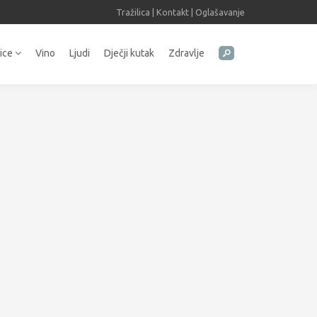
Tražilica
|
Kontakt
|
Oglašavanje
tice
Vino
Ljudi
Dječji kutak
Zdravlje