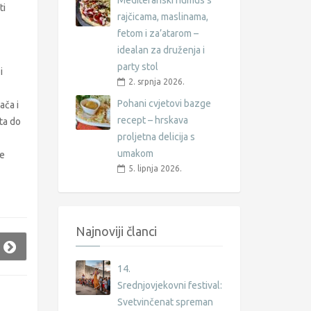
Mediteranski humus s
ti
rajčicama, maslinama,
fetom i za’atarom –
idealan za druženja i
party stol
i
2. srpnja 2026.
Pohani cvjetovi bazge
ača i
recept – hrskava
ta do
proljetna delicija s
umakom
će
5. lipnja 2026.
Najnoviji članci
14.
Srednjovjekovni festival:
Svetvinčenat spreman