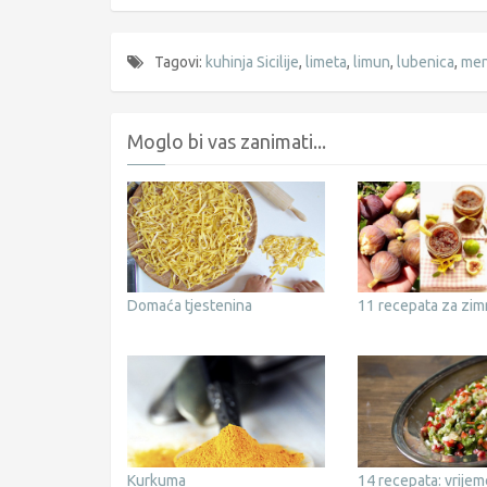
Tagovi:
kuhinja Sicilije
,
limeta
,
limun
,
lubenica
,
men
Moglo bi vas zanimati...
Domaća tjestenina
11 recepata za zim
Kurkuma
14 recepata: vrijem