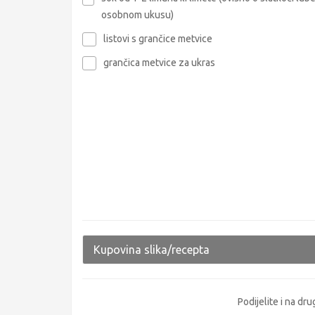
osobnom ukusu)
listovi s grančice metvice
grančica metvice za ukras
Kupovina slika/recepta
Podijelite i na d