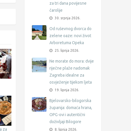
za tri dana povijesne
čarolije
30. srpnja 2026.
Od ruševnog dvorca do
zelene oaze: novi život
Arboretuma Opeka
25. lipnja 2026.
Ne morate do mora: dvije
riječne plaže nadomak
Zagreba idealne za
osvježenje tijekom ljeta
19. lipnja 2026.
Bjelovarsko-bilogorska
županija: domaća hrana,
OPG-ovi i autentični
doživljaji Bilogore
a za
8. lipnja 2026.