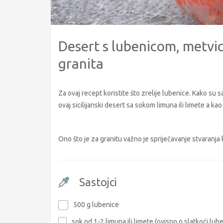
Desert s lubenicom, metvi
granita
Za ovaj recept koristite što zrelije lubenice. Kako su s
ovaj sicilijanski desert sa sokom limuna ili limete a kao
Ono što je za granitu važno je spriječavanje stvaranja 
Sastojci
500 g lubenice
sok od 1-2 limuna ili limete (ovisno o slatkoći lube