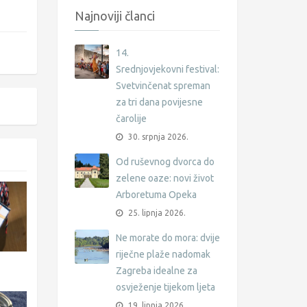
Najnoviji članci
14.
Srednjovjekovni festival:
Svetvinčenat spreman
za tri dana povijesne
čarolije
30. srpnja 2026.
Od ruševnog dvorca do
zelene oaze: novi život
Arboretuma Opeka
25. lipnja 2026.
Ne morate do mora: dvije
riječne plaže nadomak
Zagreba idealne za
osvježenje tijekom ljeta
19. lipnja 2026.