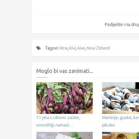
Podijelite i na d
Tagovi:
Kina
,
kivi
,
kiwi
,
Novi Zeland
Moglo bi vas zanimati...
11 jela s ciklom: salate,
Martinje, guske, kes
smoothiji, namazi…
jabuke