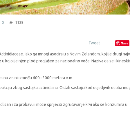
0
1139
Tweet
Save
ce Actinidiaceae. Iako ga mnogi asociraju s Novim Zelandom, koji je drugi naj
ne u kojoj je njen plod proglašen za nacionalno voće. Naziva ga se i kinesk
jeva na visini između 600 i 2000 metara n.m.
eakciju zbog sastojka actinidaina. Ostali sastojci kod osjetljivih osoba mo
 odličan i za probavu i može spriječiti zgrušavanje krvi ako se konzumira u