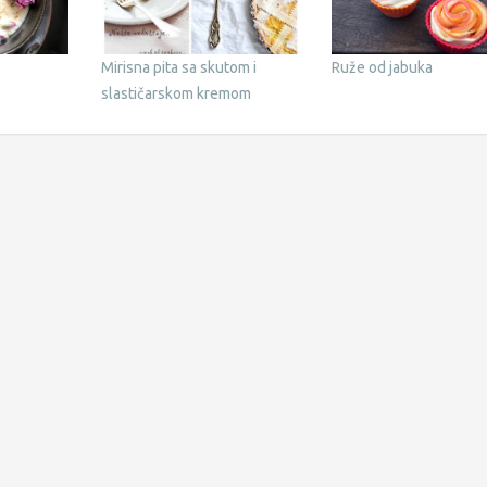
Mirisna pita sa skutom i
Ruže od jabuka
slastičarskom kremom