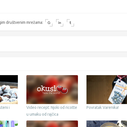
rugim društvenim mrežama:
teni i
Video recept: Njoki od ricotte
Povratak Varenika!
u umaku od rajčica