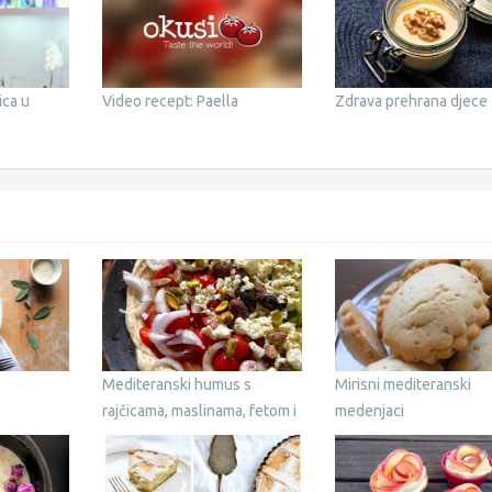
ica u
Video recept: Paella
Zdrava prehrana djece
Mediteranski humus s
Mirisni mediteranski
rajčicama, maslinama, fetom i
medenjaci
za’atarom – idealan za
druženja i party stol