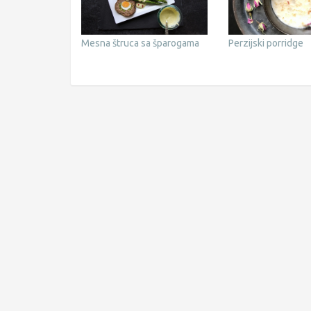
Mesna štruca sa šparogama
Perzijski porridge