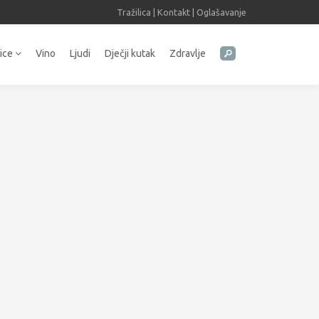
Tražilica
|
Kontakt
|
Oglašavanje
tice
Vino
Ljudi
Dječji kutak
Zdravlje