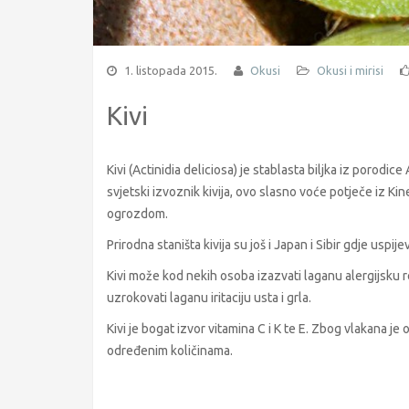
1. listopada 2015.
Okusi
Okusi i mirisi
Kivi
Kivi (Actinidia deliciosa) je stablasta biljka iz porodi
svjetski izvoznik kivija, ovo slasno voće potječe iz Ki
ogrozdom.
Prirodna staništa kivija su još i Japan i Sibir gdje uspi
Kivi može kod nekih osoba izazvati laganu alergijsku r
uzrokovati laganu iritaciju usta i grla.
Kivi je bogat izvor vitamina C i K te E. Zbog vlakana je
određenim količinama.