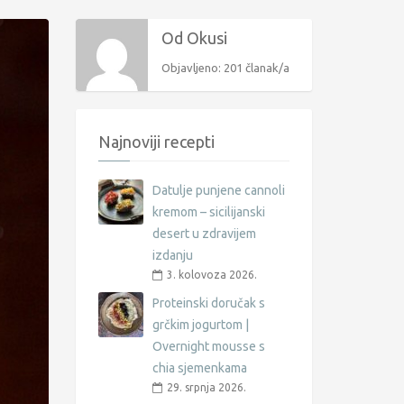
Od Okusi
Objavljeno: 201 članak/a
Najnoviji recepti
Datulje punjene cannoli
kremom – sicilijanski
desert u zdravijem
izdanju
3. kolovoza 2026.
Proteinski doručak s
grčkim jogurtom |
Overnight mousse s
chia sjemenkama
29. srpnja 2026.