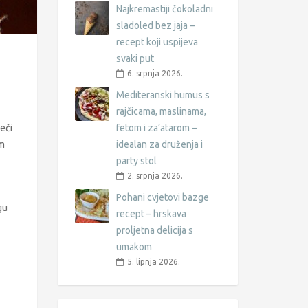
Najkremastiji čokoladni
sladoled bez jaja –
recept koji uspijeva
svaki put
6. srpnja 2026.
Mediteranski humus s
rajčicama, maslinama,
veči
fetom i za’atarom –
im
idealan za druženja i
party stol
2. srpnja 2026.
Pohani cvjetovi bazge
gu
recept – hrskava
proljetna delicija s
umakom
5. lipnja 2026.