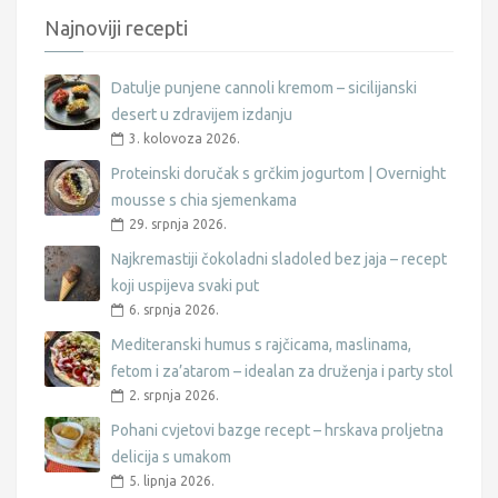
Najnoviji recepti
Datulje punjene cannoli kremom – sicilijanski
desert u zdravijem izdanju
3. kolovoza 2026.
Proteinski doručak s grčkim jogurtom | Overnight
mousse s chia sjemenkama
29. srpnja 2026.
Najkremastiji čokoladni sladoled bez jaja – recept
koji uspijeva svaki put
6. srpnja 2026.
Mediteranski humus s rajčicama, maslinama,
fetom i za’atarom – idealan za druženja i party stol
2. srpnja 2026.
Pohani cvjetovi bazge recept – hrskava proljetna
delicija s umakom
5. lipnja 2026.