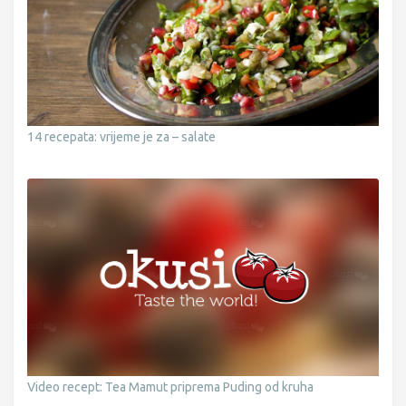
14 recepata: vrijeme je za – salate
Video recept: Tea Mamut priprema Puding od kruha