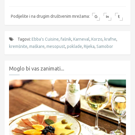
Podijelite i na drugim društvenim mrežama:
Tagovi:
Ebba's Cuisine
,
fašnik
,
Karneval
,
Korzo
,
krafne
,
kremšnite
,
maškare
,
mesopust
,
poklade
,
Rijeka
,
Samobor
Moglo bi vas zanimati...