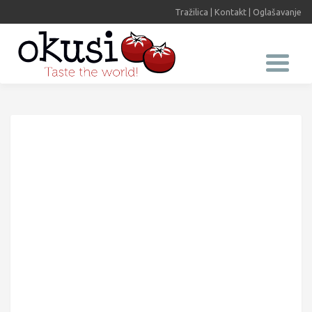
Tražilica
|
Kontakt
|
Oglašavanje