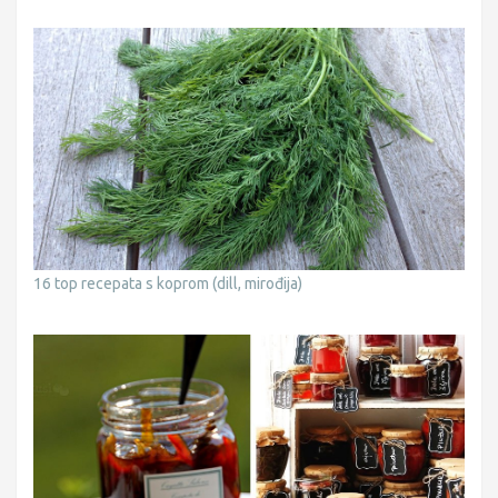
16 top recepata s koprom (dill, mirođija)