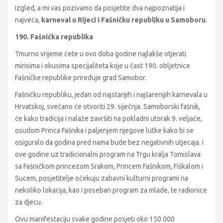
izgled, a mi vas pozivamo da posjetite dva najpoznatija i
najveća,
karneval u Rijeci i Fašničku republiku u Samoboru
.
190. Fašnička republika
Tmurno vrijeme ćete u ovo doba godine najlakše otjerati
mirisima i okusima specijaliteta koje u čast 190. obljetnice
Fašničke republike priređuje grad Samobor.
Fašničku republiku, jedan od najstarijih i najšarenijih karnevala u
Hrvatskoj, svečano će otvoriti 29. siječnja. Samoborski fašnik,
će kako tradicija i nalaže završiti na pokladni utorak 9. veljače,
osudom Princa Fašnika i paljenjem njegove lutke kako bi se
osiguralo da godina pred nama bude bez negativnih utjecaja. I
ove godine uz tradicionalni program na Trgu kralja Tomislava
sa Fašničkom princezom Srakom, Princem Fašnikom, Fiškalom i
Sucem, posjetitelje očekuju zabavni kulturni programi na
nekoliko lokacija, kao i poseban program za mlade, te radionice
za djecu.
Ovu manifestaciju svake godine posjeti oko 150 000