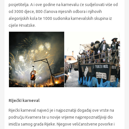
posjetitelja. A i ove godine na karnevalu će sudjelovati više od
od 3000 djece, 800 članova mjesnih odbora i njihovih
alegorijskih kola te 1000 sudionika karnevalskih skupina iz
cijele Hrvatske.
Riječki karneval
Riječki karneval najveći je i najpoznatiji događaj ove vrste na
području Kvarnera te u novije vrijeme najprepoznatljiviji dio
imidža samog grada Rijeke. Njegove veličanstvene povorke i