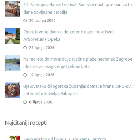
14. Srednjovjekovni festival: Svetvinčenat spreman za tri
dana povijesne čarolije
30. srpnja 2026.
Od ruševnog dvorca do zelene oaze: novi život
Arboretuma Opeka
25. lipnja 2026.
Ne morate do mora: dvije riječne plaže nadomak Zagreba
idealne za osvježenje tijekom ljeta
19. lipnja 2026.
Bjelovarsko-bilogorska županija: domaća hrana, OPG-ovi i
autentični doživljaji Bilogore
8. lipnja 2026.
Najčitaniji recepti
Savršenstvo od kolača, s jabukama i grizom