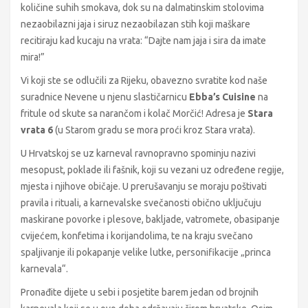
količine suhih smokava, dok su na dalmatinskim stolovima
nezaobilazni jaja i siruz nezaobilazan stih koji maškare
recitiraju kad kucaju na vrata: “Dajte nam jaja i sira da imate
mira!”
Vi koji ste se odlučili za Rijeku, obavezno svratite kod naše
suradnice Nevene u njenu slastičarnicu
Ebba’s Cuisine
na
fritule od skute sa narančom i kolač Morčić! Adresa je
Stara
vrata 6
(u Starom gradu se mora proći kroz Stara vrata).
U Hrvatskoj se uz karneval ravnopravno spominju nazivi
mesopust, poklade ili fašnik, koji su vezani uz određene regije,
mjesta i njihove običaje. U prerušavanju se moraju poštivati
pravila i rituali, a karnevalske svečanosti obično uključuju
maskirane povorke i plesove, bakljade, vatromete, obasipanje
cvijećem, konfetima i korijandolima, te na kraju svečano
spaljivanje ili pokapanje velike lutke, personifikacije „princa
karnevala“.
Pronađite dijete u sebi i posjetite barem jedan od brojnih