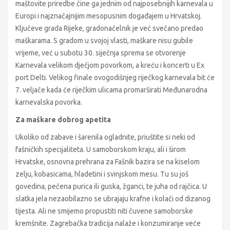
maštovite priredbe čine ga jednim od najposebnijih karnevala u
Europi i najznačajnijim mesopusnim događajem u Hrvatskoj.
Ključeve grada Rijeke, gradonačelnik je već svečano predao
maškarama. S gradom u svojoj vlasti, maškare nisu gubile
vrijeme, već u subotu 30. siječnja sprema se otvorenje
Karnevala velikom dječjom povorkom, a kreću i koncerti u Ex
port Delti. Velikog finale ovogodišnjeg riječkog karnevala bit će
7. veljače kada će riječkim ulicama promarširati Međunarodna
karnevalska povorka.
Za maškare dobrog apetita
Ukoliko od zabave i šarenila ogladnite, priuštite si neki od
fašničkih specijaliteta. U samoborskom kraju, ali i širom
Hrvatske, osnovna prehrana za Fašnik bazira se na kiselom
zelju, kobasicama, hladetini i svinjskom mesu. Tu su još
govedina, pečena purica ili guska, žganci, te juha od rajčica. U
slatka jela nezaobilazno se ubrajaju krafne i kolači od dizanog
tijesta. Ali ne smijemo propustiti niti čuvene samoborske
kremšnite. Zagrebačka tradicija nalaže i konzumiranje veće