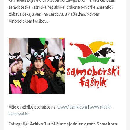
karnevala koji se u ovo doba održavaju širom hrvatske. Osim
samoborske Fašničke republike, odlične povorke, šarenilo i
zabava čekaju vas i na Lastovu, u Kaštelima, Novom
Vinodolskom i Viškovu.
Više o Fašniku potražite na:
www.fasnik.com
i
www.rijecki-
karneval.hr
Fotografije:
Arhiva Turističke zajednice grada Samobora