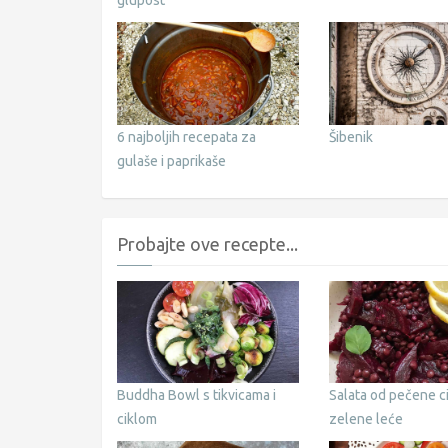
glupost
6 najboljih recepata za
Šibenik
gulaše i paprikaše
Probajte ove recepte...
Buddha Bowl s tikvicama i
Salata od pečene ci
ciklom
zelene leće