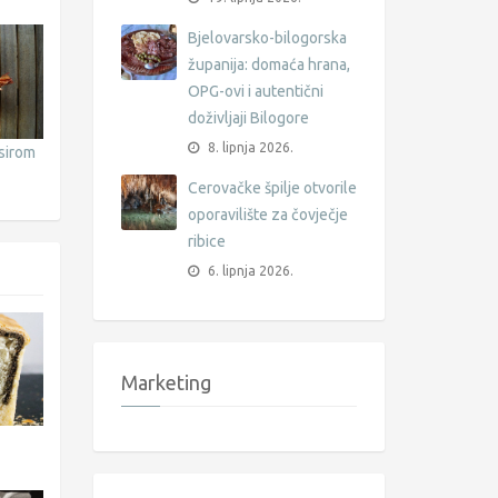
Bjelovarsko-bilogorska
županija: domaća hrana,
OPG-ovi i autentični
doživljaji Bilogore
8. lipnja 2026.
 sirom
Cerovačke špilje otvorile
oporavilište za čovječje
ribice
6. lipnja 2026.
Marketing