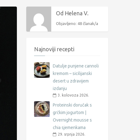
Od Helena V.
Objavljeno: 48 članak/a
Najnoviji recepti
Datulje punjene cannoli
kremom – sicilijanski
desert u zdravijem
izdanju
3. kolovoza 2026.
Proteinski doručak s
grčkim jogurtom |
Overnight mousse s
chia sjemenkama
29. srpnja 2026.