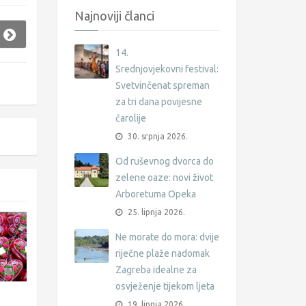
Najnoviji članci
14.
Srednjovjekovni festival:
Svetvinčenat spreman
za tri dana povijesne
čarolije
30. srpnja 2026.
Od ruševnog dvorca do
zelene oaze: novi život
Arboretuma Opeka
25. lipnja 2026.
Ne morate do mora: dvije
riječne plaže nadomak
Zagreba idealne za
osvježenje tijekom ljeta
19. lipnja 2026.