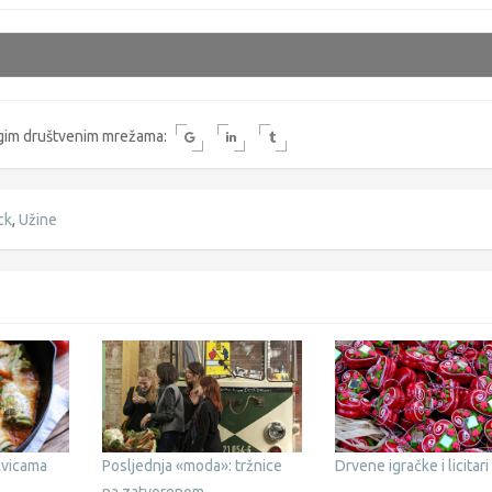
rugim društvenim mrežama:
ck
,
Užine
ikvicama
Posljednja «moda»: tržnice
Drvene igračke i licitari