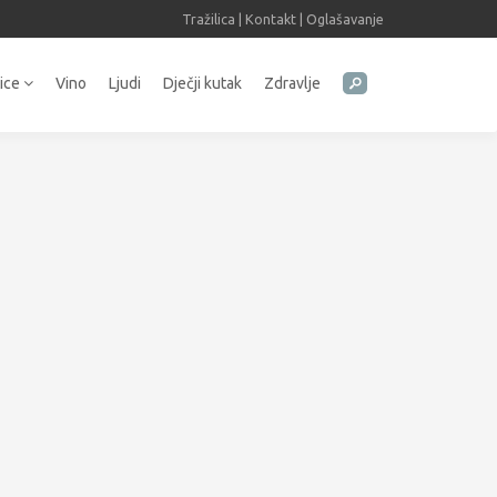
Tražilica
|
Kontakt
|
Oglašavanje
tice
Vino
Ljudi
Dječji kutak
Zdravlje