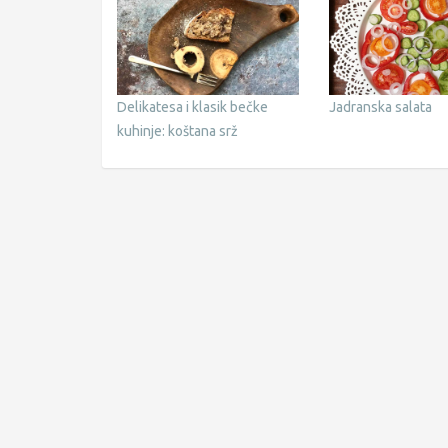
Delikatesa i klasik bečke
Jadranska salata
kuhinje: koštana srž