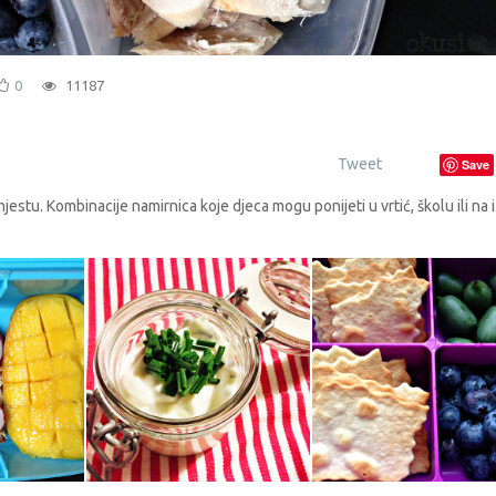
0
11187
Tweet
Save
estu. Kombinacije namirnica koje djeca mogu ponijeti u vrtić, školu ili na i