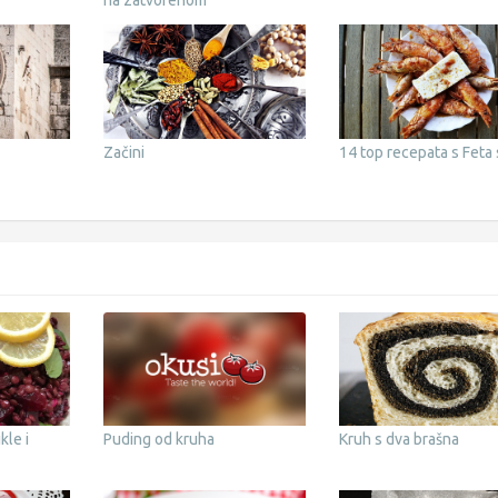
na zatvorenom
Začini
14 top recepata s Feta
kle i
Puding od kruha
Kruh s dva brašna