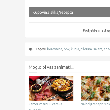
Kupovina slika/recepta
Podijelite i na d
Tagovi:
borovnice
,
box
,
kutija
,
piletina
,
salata
,
sna
Moglo bi vas zanimati...
Kaizeršmarni ili careva
Najbolji recepti s t