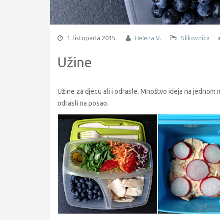
1. listopada 2015.
Helena V.
Slikovnica
Užine
Užine za djecu ali i odrasle. Mnoštvo ideja na jednom mj
odrasli na posao.