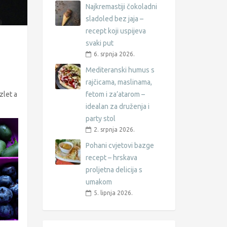
Najkremastiji čokoladni
sladoled bez jaja –
recept koji uspijeva
svaki put
6. srpnja 2026.
Mediteranski humus s
rajčicama, maslinama,
zlet a
fetom i za’atarom –
idealan za druženja i
party stol
2. srpnja 2026.
Pohani cvjetovi bazge
recept – hrskava
proljetna delicija s
umakom
5. lipnja 2026.