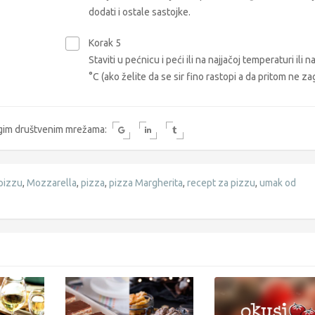
dodati i ostale sastojke.
Korak 5
Staviti u pećnicu i peći ili na najjačoj temperaturi ili n
°C (ako želite da se sir fino rastopi a da pritom ne zag
rugim društvenim mrežama:
 pizzu
,
Mozzarella
,
pizza
,
pizza Margherita
,
recept za pizzu
,
umak od