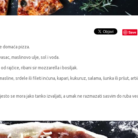
Save
e domaća pizza.
asac, maslinovo ulje, sol i voda.
rajčice, ribani sir mozzarella i bosiljak.
asline, srdele ili fileti inćuna, kapari, kukuruz, salama, šunka ili pršut, art
tijesto se mora jako tanko izvaljati, a umak ne razmazati sasvim do ruba ve