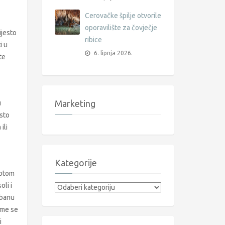
Cerovačke špilje otvorile
oporavilište za čovječje
ijesto
ribice
i u
6. lipnja 2026.
te
Marketing
u
esto
ili
Kategorije
potom
li i
Kategorije
ibanu
ime se
i