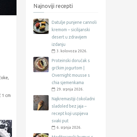
Najnoviji recepti
Datulje punjene cannoli
kremom – sicilijanski
desert u zdravijem
izdanju
3. kolovoza 2026.
Proteinski doručak s
grčkim jogurtom |
Overnight mousse s
ičoke,
chia sjemenkama
29. srpnja 2026.
ć 1 cm
Najkremastiji čokoladni
sladoled bez jaja –
recept koji uspijeva
svaki put
6. srpnja 2026.