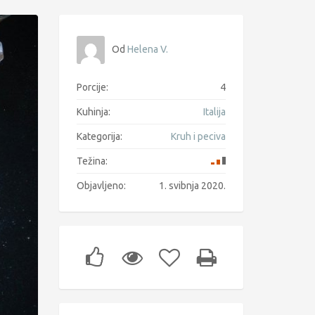
Od
Helena V.
Porcije:
4
Kuhinja:
Italija
Kategorija:
Kruh i peciva
Težina:
Objavljeno:
1. svibnja 2020.