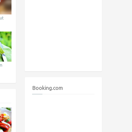
ut
om
Booking.com