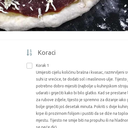
Koraci
Korak 1
Umijesiti cijelu količinu brašna i kvasac, razmrvljeni svj
suhi iz vrećice, te dodati sol i maslinovo ulje. Tijesto 
potrebno dobro mijesiti (najbolje u kuhinjskom stroju
udarati i gnječiti kako bi bilo glatko. Kad se prestane l
za rubove zdjele, tijesto je spremno za dizanje iako 
bolje gnječiti još desetak minuta. Pokriti s dvije kuhi
krpe ili prozirnom folijom i pustiti da se diže na topl
mjestu. Tijesto ne smije biti na propuhu ili na hladno
se neće dići.