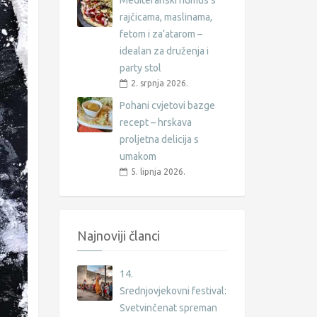
Mediteranski humus s
rajčicama, maslinama,
fetom i za’atarom –
idealan za druženja i
party stol
2. srpnja 2026.
Pohani cvjetovi bazge
recept – hrskava
proljetna delicija s
umakom
5. lipnja 2026.
Najnoviji članci
14.
Srednjovjekovni festival:
Svetvinčenat spreman