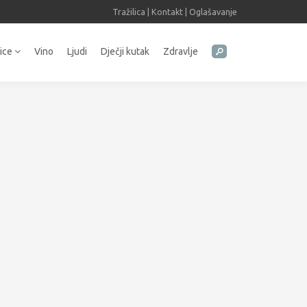
Tražilica
|
Kontakt
|
Oglašavanje
tice
Vino
Ljudi
Dječji kutak
Zdravlje