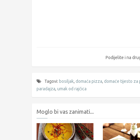
Podijelite i na d
Tagovi:
bosiljak
,
domaća pizza
,
domaće tijesto za
paradajza
,
umak od rajčica
Moglo bi vas zanimati...