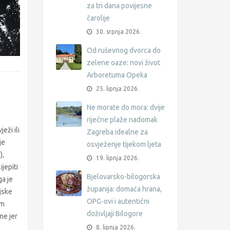
za tri dana povijesne
čarolije
30. srpnja 2026.
Od ruševnog dvorca do
zelene oaze: novi život
Arboretuma Opeka
25. lipnja 2026.
Ne morate do mora: dvije
riječne plaže nadomak
eži ili
Zagreba idealne za
je
osvježenje tijekom ljeta
),
19. lipnja 2026.
ijepiti
Bjelovarsko-bilogorska
ga je
županija: domaća hrana,
njske
OPG-ovi i autentični
om
doživljaji Bilogore
me jer
8. lipnja 2026.