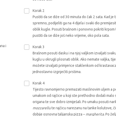
Korak 2
Pustiti da se diže od 30 minuta do čak 2 sata. Kad je t
spremno, podijeliti ga na 4 dijela i svaki dio premijesit
oblik kugle. Posuti brašnom i ponovno pokriti krpom 
pustiti da se diže još neko vrijeme, oko pola sata.
na i
Korak 3
Brašnom posuti dasku i na njoj valjkom izvaljati svak
kuglu u okrugli plosnati oblik. Ako nemate valjka, tij
možete izvaljati primjerice staklenkom od krastavaca 
jednostavno izgnječiti prstima.
Korak 4
Tijesto ravnomjerno premazati maslinovim uljem a 
umakom od rajčice u koji ste prethodno dodali malo so
origana te sve dobro izmiješali. Po umaku posuti nar
mozzarellu
te rajčicu narezanu na tanke kolutove, č
dobije osnovna talijanska pizza –
margherita
. Po želj