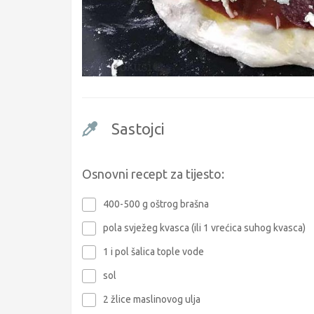
Sastojci
Osnovni recept za tijesto:
400-500 g oštrog brašna
pola svježeg kvasca (ili 1 vrećica suhog kvasca)
1 i pol šalica tople vode
sol
2 žlice maslinovog ulja