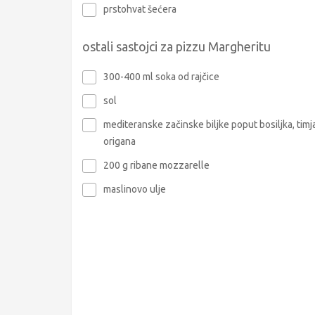
prstohvat šećera
ostali sastojci za pizzu Margheritu
300-400 ml soka od rajčice
sol
mediteranske začinske biljke poput bosiljka, timja
origana
200 g ribane mozzarelle
maslinovo ulje