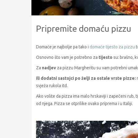
Pripremite domaću pizzu
Domaće je najbolje pa tako i
domaće tijesto za pizzu
t
Osnovno što vam je potrebno za
tijesto
su: brašno, kv
Za
nadjev
za pizzu Margheritu su vam potrebni umak od 
ili dodatni sastojci po želji za ostale vrste pizze:
m
svježa rukola itd.
Ako volite da pizza ima malo hrskaviji i zapečeni rub, 
od njega. Pizza se otprilike ovako priprema i u Italiji.