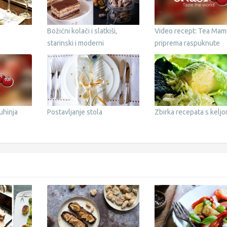
Božićni kolači i slatkiši,
Video recept: Tea Mam
starinski i moderni
priprema raspuknute
kolačiće
uhinja
Postavljanje stola
Zbirka recepata s kelj