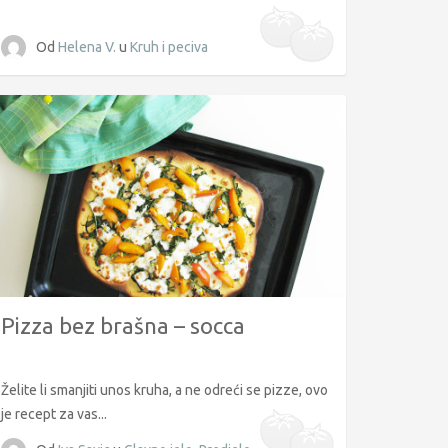
Od
Helena V.
u
Kruh i peciva
Pizza bez brašna – socca
Želite li smanjiti unos kruha, a ne odreći se pizze, ovo
je recept za vas...