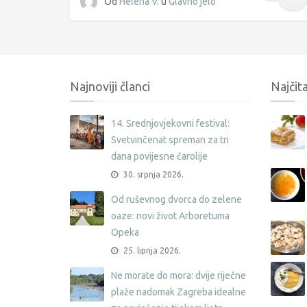
Od
Helena V.
u
Glavno jelo
Najnoviji članci
Najčita
14. Srednjovjekovni festival:
Svetvinčenat spreman za tri
dana povijesne čarolije
30. srpnja 2026.
Od ruševnog dvorca do zelene
oaze: novi život Arboretuma
Opeka
25. lipnja 2026.
Ne morate do mora: dvije riječne
plaže nadomak Zagreba idealne