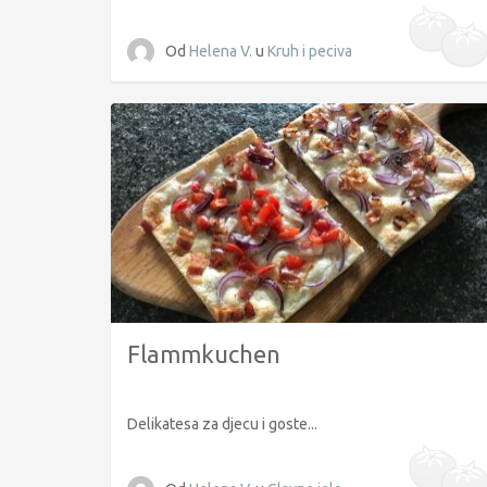
Od
Helena V.
u
Kruh i peciva
Flammkuchen
Delikatesa za djecu i goste...