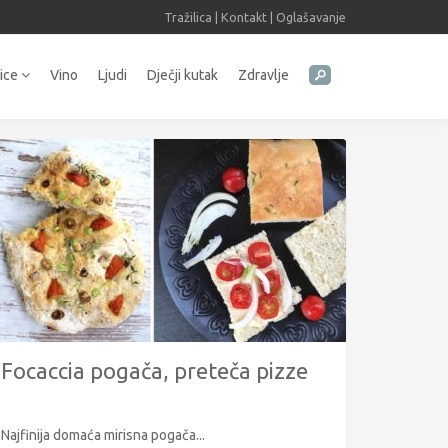
Tražilica
|
Kontakt
|
Oglašavanje
tice
Vino
Ljudi
Dječji kutak
Zdravlje
Focaccia pogača, preteča pizze
Najfinija domaća mirisna pogača...