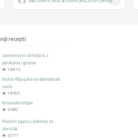
Od
Olivera Senić
u
Glavno jelo
,
Kruh i peciva
niji recepti
Savršenstvo od kolača, s
jabukama i grizom
144115
Bistra riblja juha na dalmatinski
način
141823
Bosanske Klepe
55482
Klasični žganci / palenta za
doručak
53777