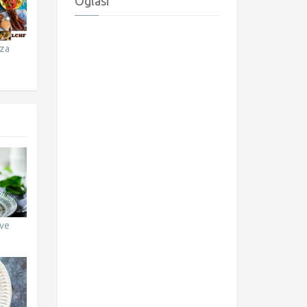
Oglasi
rza
kve