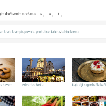
rugim društvenim mrežama:
ar
,
kruh
,
krumpir
,
povrće
,
prokulice
,
tahina
,
tahini krema
 s kavom
Advent u Beču
Najbolji zagrebački kafi