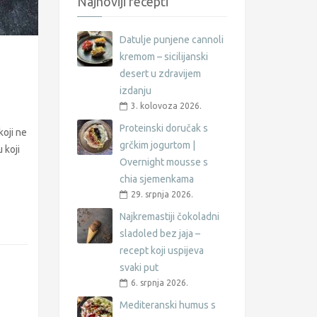
Najnoviji recepti
Datulje punjene cannoli
kremom – sicilijanski
desert u zdravijem
izdanju
3. kolovoza 2026.
Proteinski doručak s
koji ne
grčkim jogurtom |
 koji
Overnight mousse s
chia sjemenkama
29. srpnja 2026.
Najkremastiji čokoladni
sladoled bez jaja –
recept koji uspijeva
svaki put
6. srpnja 2026.
Mediteranski humus s