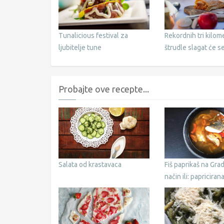
Tunalicious festival za
Rekordnih tri kilom
ljubitelje tune
štrudle slagat će s
Štrudlafestu
Probajte ove recepte...
Salata od krastavaca
Fiš paprikaš na Gra
način ili: papricirana
juha