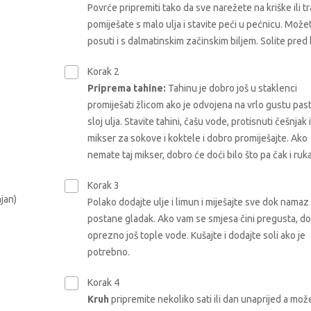
Povrće pripremiti tako da sve narežete na kriške ili tr
pomiješate s malo ulja i stavite peći u pećnicu. Može
posuti i s dalmatinskim začinskim biljem. Solite pred k
Korak 2
Priprema tahine:
Tahinu je dobro još u staklenci
promiješati žlicom ako je odvojena na vrlo gustu past
sloj ulja. Stavite tahini, čašu vode, protisnuti češnjak i
mikser za sokove i koktele i dobro promiješajte. Ako
nemate taj mikser, dobro će doći bilo što pa čak i ruka
Korak 3
mjan)
Polako dodajte ulje i limun i miješajte sve dok namaz
postane gladak. Ako vam se smjesa čini pregusta, do
oprezno još tople vode. Kušajte i dodajte soli ako je
potrebno.
Korak 4
Kruh
pripremite nekoliko sati ili dan unaprijed a mož