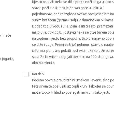
tijesto ostaviti neka se diže preko noći pa ga ujutro
staviti peći. Postupak je opisan gore u linku ali
pojednostavljeno to izgleda ovako: pomiješati brašn
suhim kvascem (germa), solju, dalmatinskim biljkama
Dodati toplu vodu i ulje. Zamijesiti tijesto, premazati 
malo ulja, poklopiti, i ostaviti neka se diže barem pol
er inače
na toplom mjestu bez propuha. Bilo bi naravno dobr
se diže i dulje. Premijesiti još jednom i staviti u naulje
ili formu, ponovno pokriti i ostaviti neka se diže bar
sata. Za to vrijeme ugrijati pećnicu na 200 stupnjeva.
o jogurta,
oko 40 minuta.
Korak 5
Pečeno povrće preliti tahini umakom i eventualno po
feta sirom te poslužiti uz topli kruh. Također se pov
može toplo ili hladno poslagati na kruh i tako jesti.