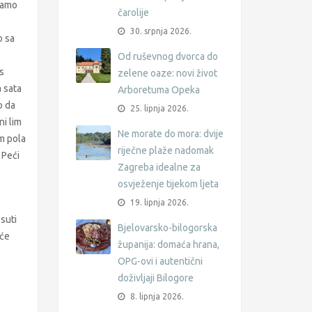
 samo
čarolije
30. srpnja 2026.
o sa
.
Od ruševnog dvorca do
s
zelene oaze: novi život
a sata
Arboretuma Opeka
o da
25. lipnja 2026.
ni lim
Ne morate do mora: dvije
em pola
riječne plaže nadomak
 Peći
Zagreba idealne za
osvježenje tijekom ljeta
19. lipnja 2026.
suti
Bjelovarsko-bilogorska
rće
županija: domaća hrana,
OPG-ovi i autentični
doživljaji Bilogore
8. lipnja 2026.