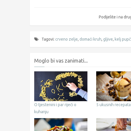
Podijelite i na d
Tagovi:
crveno zelje
,
domaći kruh
,
gljive
,
kelj pupč
Moglo bi vas zanimati...
O tjestenini i par riječi o
5 ukusnih recepata
kuhanju