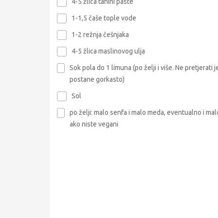
4-5 žlica tahini paste
1-1,5 čaše tople vode
1-2 režnja češnjaka
4-5 žlica maslinovog ulja
Sok pola do 1 limuna (po želji i više. Ne pretjerati j
postane gorkasto)
Sol
po želji: malo senfa i malo meda, eventualno i mal
ako niste vegani