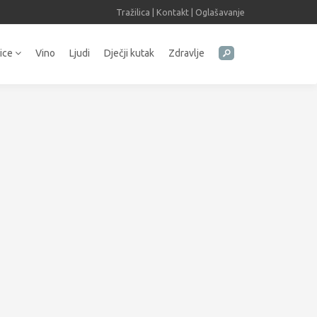
Tražilica
|
Kontakt
|
Oglašavanje
tice
Vino
Ljudi
Dječji kutak
Zdravlje