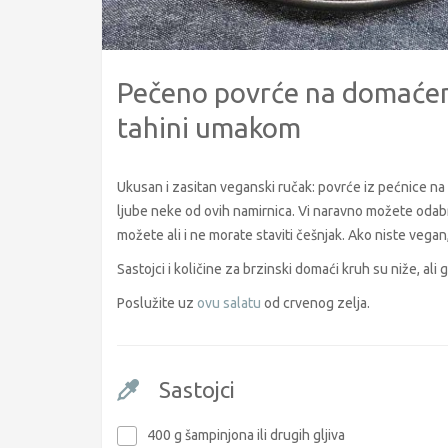
Pečeno povrće na domaćem
tahini umakom
Ukusan i zasitan veganski ručak: povrće iz pećnice na 
ljube neke od ovih namirnica. Vi naravno možete odabrati
možete ali i ne morate staviti češnjak. Ako niste vegan,
Sastojci i količine za brzinski domaći kruh su niže, al
Poslužite uz
ovu salatu
od crvenog zelja.
Sastojci
400 g šampinjona ili drugih gljiva