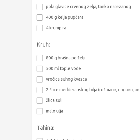
pola glavice crvenog zelja, tanko narezanog
400 g kelja pupčara
4 krumpira
Kruh:
800 g brašna po želji
500 ml tople vode
vrećica suhog kvasca
2 žlice mediteranskog bilja (ružmarin, origano, ti
žlica soli
malo ulja
Tahina: