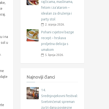
rajčicama, maslinama,
ake,
fetom i za’atarom –
te
idealan za druženja i
raj.
party stol
2. srpnja 2026.
Pohani cvjetovi bazge
u i na
recept – hrskava
 sol u
proljetna delicija s
umakom
.
5. lipnja 2026.
 ne
Najnoviji članci
dajte
14.
Srednjovjekovni festival:
Svetvinčenat spreman
ete
za tri dana povijesne