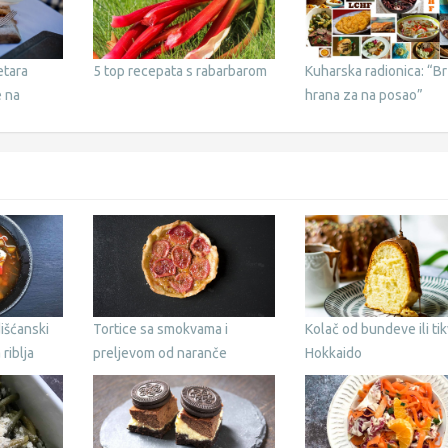
etara
5 top recepata s rabarbarom
Kuharska radionica: “B
e na
hrana za na posao”
dišćanski
Tortice sa smokvama i
Kolač od bundeve ili ti
 riblja
preljevom od naranče
Hokkaido