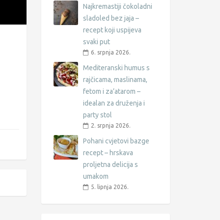
Najkremastiji čokoladni
sladoled bez jaja –
recept koji uspijeva
svaki put
6. srpnja 2026.
Mediteranski humus s
rajčicama, maslinama,
fetom i za’atarom –
idealan za druženja i
party stol
2. srpnja 2026.
Pohani cvjetovi bazge
recept – hrskava
proljetna delicija s
umakom
5. lipnja 2026.