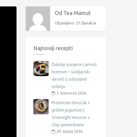
Od Tea Mamut
Objavljeno: 27 članak/a
Najnoviji recepti
Datulje punjene cannoli
kremom – sicilijanski
desert u zdravijem
izdanju
3. kolovoza 2026.
Proteinski doručak s
grčkim jogurtom |
Overnight mousse s
chia sjemenkama
29. srpnja 2026.