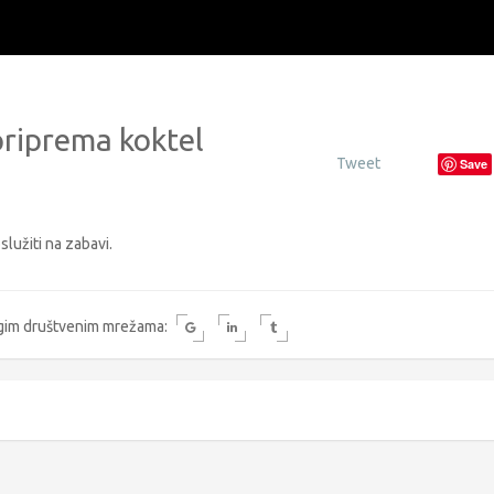
riprema koktel
Tweet
Save
lužiti na zabavi.
rugim društvenim mrežama: