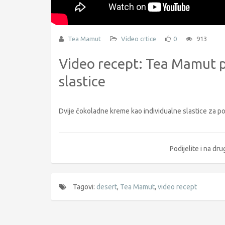
Tea Mamut
Video crtice
0
913
Video recept: Tea Mamut p
slastice
Dvije čokoladne kreme kao individualne slastice za pos
Podijelite i na d
Tagovi:
desert
,
Tea Mamut
,
video recept