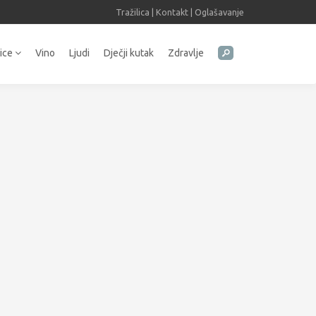
Tražilica
|
Kontakt
|
Oglašavanje
tice
Vino
Ljudi
Dječji kutak
Zdravlje