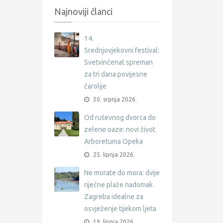
Najnoviji članci
14.
Srednjovjekovni festival:
Svetvinčenat spreman
za tri dana povijesne
čarolije
30. srpnja 2026.
Od ruševnog dvorca do
zelene oaze: novi život
Arboretuma Opeka
25. lipnja 2026.
Ne morate do mora: dvije
riječne plaže nadomak
Zagreba idealne za
osvježenje tijekom ljeta
19. lipnja 2026.