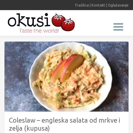
Tražilica
|
Kontakt
|
Oglašavanje
Coleslaw – engleska salata od mrkve i
zelja (kupusa)