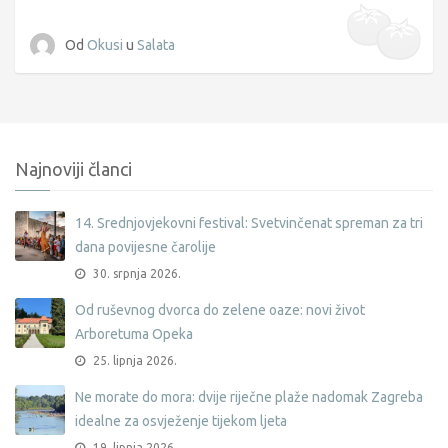
Od
Okusi
u
Salata
Najnoviji članci
14. Srednjovjekovni festival: Svetvinčenat spreman za tri
dana povijesne čarolije
30. srpnja 2026.
Od ruševnog dvorca do zelene oaze: novi život
Arboretuma Opeka
25. lipnja 2026.
Ne morate do mora: dvije riječne plaže nadomak Zagreba
idealne za osvježenje tijekom ljeta
19. lipnja 2026.