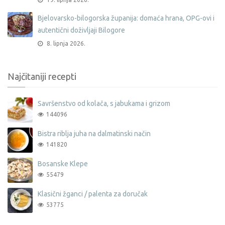
Bjelovarsko-bilogorska županija: domaća hrana, OPG-ovi i
autentični doživljaji Bilogore
8. lipnja 2026.
Najčitaniji recepti
Savršenstvo od kolača, s jabukama i grizom
144096
Bistra riblja juha na dalmatinski način
141820
Bosanske Klepe
55479
Klasični žganci / palenta za doručak
53775