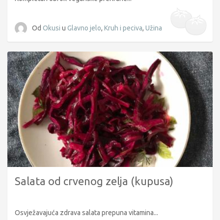
Od
Okusi
u
Glavno jelo
,
Kruh i peciva
,
Užina
Salata od crvenog zelja (kupusa)
Osvježavajuća zdrava salata prepuna vitamina...