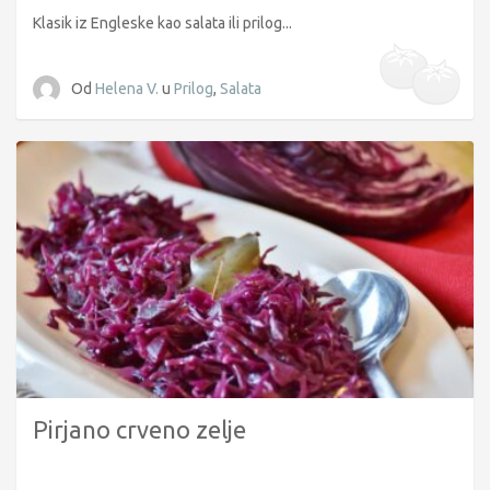
Klasik iz Engleske kao salata ili prilog...
Od
Helena V.
u
Prilog
,
Salata
Pirjano crveno zelje