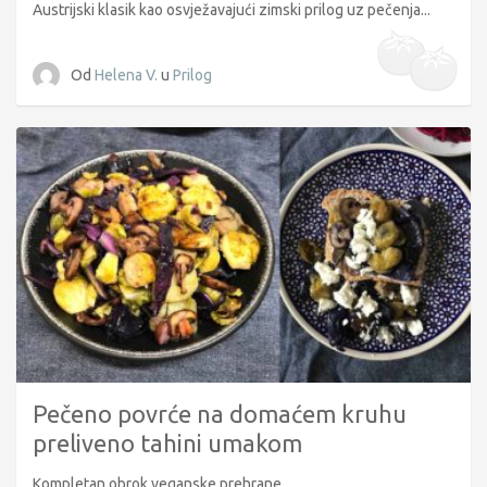
Austrijski klasik kao osvježavajući zimski prilog uz pečenja...
Od
Helena V.
u
Prilog
Pečeno povrće na domaćem kruhu
preliveno tahini umakom
Kompletan obrok veganske prehrane...