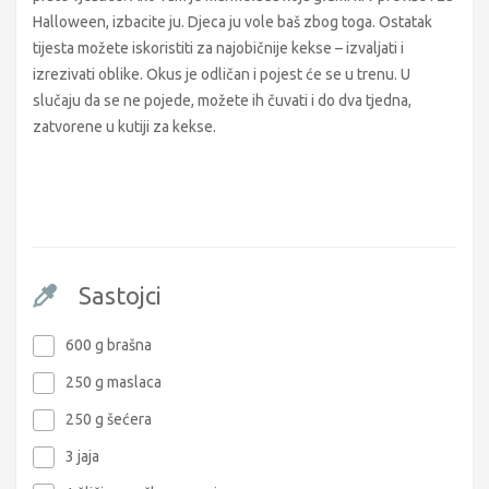
Halloween, izbacite ju. Djeca ju vole baš zbog toga. Ostatak
tijesta možete iskoristiti za najobičnije kekse – izvaljati i
izrezivati oblike. Okus je odličan i pojest će se u trenu. U
slučaju da se ne pojede, možete ih čuvati i do dva tjedna,
zatvorene u kutiji za kekse.
Sastojci
600 g brašna
250 g maslaca
250 g šećera
3 jaja