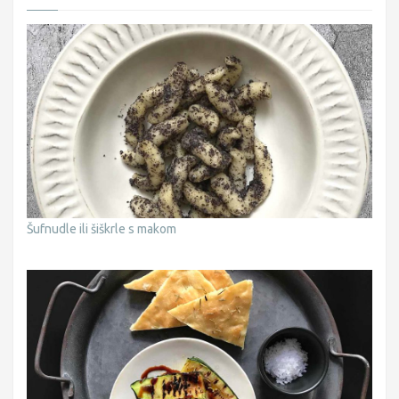
Šufnudle ili šiškrle s makom