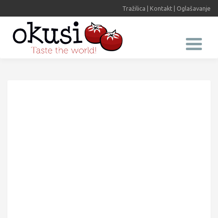
Tražilica
|
Kontakt
|
Oglašavanje