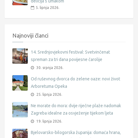
delicija s umakom
5. lipnja 2026.
Najnoviji članci
14. Srednjovjekovni festival: Svetvinčenat
spreman za tri dana povijesne čarolije
30. srpnja 2026.
Od ruševnog dvorca do zelene oaze: novi život
Arboretuma Opeka
25. lipnja 2026.
Ne morate do mora: dvije riječne plaže nadomak
Zagreba idealne za osvježenje tijekom ljeta
19. lipnja 2026.
Bjelovarsko-bilogorska županija: domaća hrana,