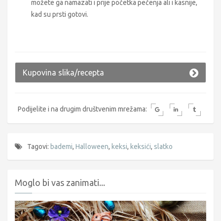
možete ga namazati i prije početka pečenja ali i kasnije,
kad su prsti gotovi.
Kupovina slika/recepta
Podijelite i na drugim društvenim mrežama:
Tagovi:
bademi
,
Halloween
,
keksi
,
keksići
,
slatko
Moglo bi vas zanimati...