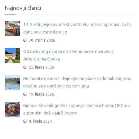
Najnoviji članci
14. Srednjovjekovni festival: Svetvinčenat spreman za tri
dana povijesne čarolije
30. srpnja 2026.
Od ruševnog dvorca do zelene oaze: novi život
Arboretuma Opeka
25. lipnja 2026.
Ne morate do mora: dvije riječne plaže nadomak Zagreba
idealne za osvježenje tijekom ljeta
19. lipnja 2026.
Bjelovarsko-bilogorska županija: domaća hrana, OPG-ovi i
autentični doživljaji Bilogore
8. lipnja 2026.