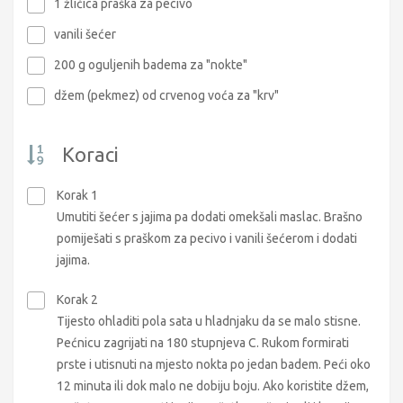
1 žličica praška za pecivo
vanili šećer
200 g oguljenih badema za "nokte"
džem (pekmez) od crvenog voća za "krv"
Koraci
Korak 1
Umutiti šećer s jajima pa dodati omekšali maslac. Brašno
pomiješati s praškom za pecivo i vanili šećerom i dodati
jajima.
Korak 2
Tijesto ohladiti pola sata u hladnjaku da se malo stisne.
Pećnicu zagrijati na 180 stupnjeva C. Rukom formirati
prste i utisnuti na mjesto nokta po jedan badem. Peći oko
12 minuta ili dok malo ne dobiju boju. Ako koristite džem,