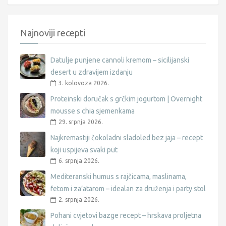
Najnoviji recepti
Datulje punjene cannoli kremom – sicilijanski
desert u zdravijem izdanju
3. kolovoza 2026.
Proteinski doručak s grčkim jogurtom | Overnight
mousse s chia sjemenkama
29. srpnja 2026.
Najkremastiji čokoladni sladoled bez jaja – recept
koji uspijeva svaki put
6. srpnja 2026.
Mediteranski humus s rajčicama, maslinama,
fetom i za’atarom – idealan za druženja i party stol
2. srpnja 2026.
Pohani cvjetovi bazge recept – hrskava proljetna