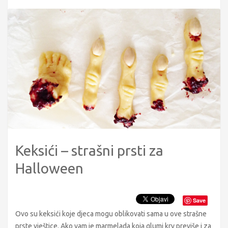
Keksići – strašni prsti za
Halloween
Save
Ovo su keksići koje djeca mogu oblikovati sama u ove strašne
prste vještice. Ako vam je marmelada koja glumi krv previše i za