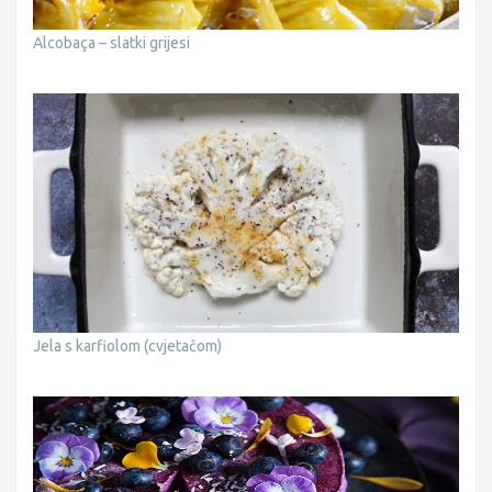
Alcobaça – slatki grijesi
Jela s karfiolom (cvjetačom)