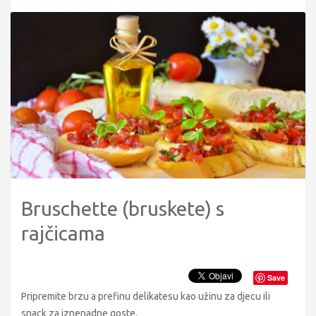
Bruschette (bruskete) s
rajčicama
Save
Pripremite brzu a prefinu delikatesu kao užinu za djecu ili
snack za iznenadne goste.