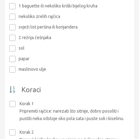
1 baguette ili nekoliko kriški bijelog kruha
nekoliko zrelih rajčica
svježi list peršina ili korijandera
2 režnja češnjaka
sol
papar
maslinovo ulje
Koraci
Korak 1
Pripremiti rajčice: narezati što sitnije, dobro posoliti i
pustiti neka odstoje oko pola sata i puste sok i kiselinu.
Korak 2