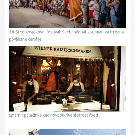
14. Srednjovjekovni festival: Svetvinčenat spreman za tri dana
povijesne čarolije
Šmarni i palačinke kao novootkriveni street food