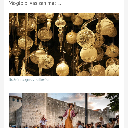
Moglo bi vas zanimati...
Božićni sajmovi u Beču