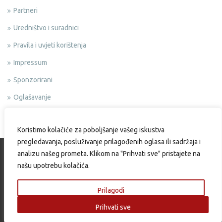
Partneri
Uredništvo i suradnici
Pravila i uvjeti korištenja
Impressum
Sponzorirani
Oglašavanje
Politika privatnosti
Koristimo kolačiće za poboljšanje vašeg iskustva
pregledavanja, posluživanje prilagođenih oglasa ili sadržaja i
analizu našeg prometa. Klikom na "Prihvati sve" pristajete na
našu upotrebu kolačića.
Copyright © 2015 Okusi.eu | Web design & Development by:
Endem
Prilagodi
Prihvati sve