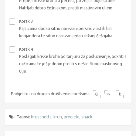
Prepeći kriške kruha u pećnici, po želji s obje strane.
Natrljati dobro češnjakom, preliti maslinovim uljem.
Korak 3
Rajčicama dodati sitno narezani peršinov list ili list
korijandera te sitno narezan jedan režanj češnjaka.
Korak 4
Poslagati kriške kruha po tanjuru za posluživanje, pokriti s
rajčicama te još jednom preliti s nešto finog maslinovog
ulja.
Podijelite i na drugim društvenim mrežama:
Tagovi:
bruschetta
,
kruh
,
predjelo
,
snack