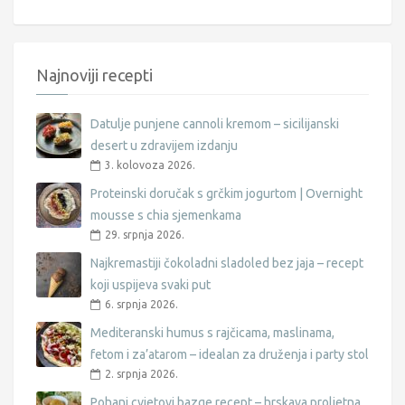
Najnoviji recepti
Datulje punjene cannoli kremom – sicilijanski
desert u zdravijem izdanju
3. kolovoza 2026.
Proteinski doručak s grčkim jogurtom | Overnight
mousse s chia sjemenkama
29. srpnja 2026.
Najkremastiji čokoladni sladoled bez jaja – recept
koji uspijeva svaki put
6. srpnja 2026.
Mediteranski humus s rajčicama, maslinama,
fetom i za’atarom – idealan za druženja i party stol
2. srpnja 2026.
Pohani cvjetovi bazge recept – hrskava proljetna