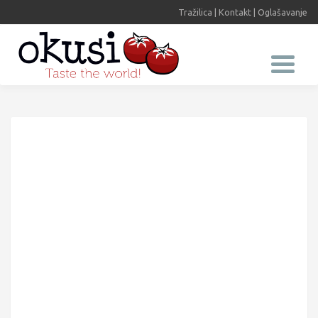
Tražilica
|
Kontakt
|
Oglašavanje