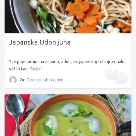
Japanska Udon juha
Sve popularniji i na zapadu, Udon je u japanskoj kuhinji jednako
važan kao i Sushi...
Od
Okusi
u
Juha/varivo