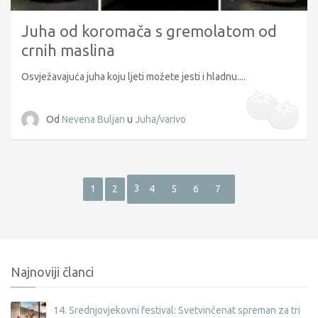
Juha od koromača s gremolatom od
crnih maslina
Osvježavajuća juha koju ljeti možete jesti i hladnu....
Od
Nevena Buljan
u
Juha/varivo
3
1
2
4
5
6
7
Najnoviji članci
14. Srednjovjekovni festival: Svetvinčenat spreman za tri