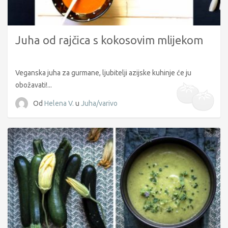
Juha od rajčica s kokosovim mlijekom
Veganska juha za gurmane, ljubitelji azijske kuhinje će ju
obožavati!...
Od
Helena V.
u
Juha/varivo