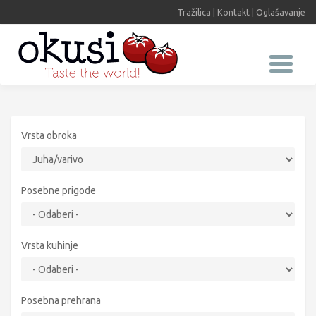
Tražilica
|
Kontakt
|
Oglašavanje
Vrsta obroka
Posebne prigode
Vrsta kuhinje
Posebna prehrana