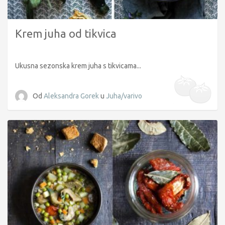
Krem juha od tikvica
Ukusna sezonska krem juha s tikvicama...
Od
Aleksandra Gorek
u
Juha/varivo