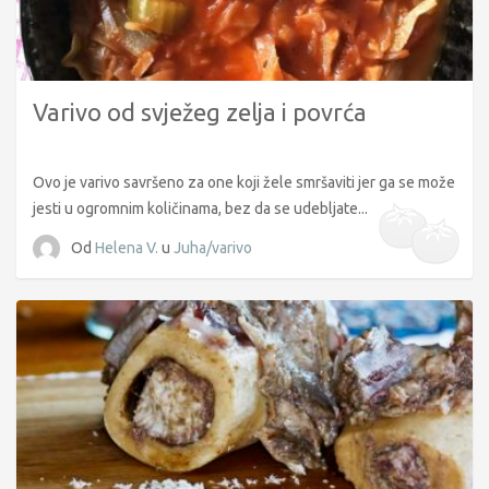
Varivo od svježeg zelja i povrća
Ovo je varivo savršeno za one koji žele smršaviti jer ga se može
jesti u ogromnim količinama, bez da se udebljate...
Od
Helena V.
u
Juha/varivo