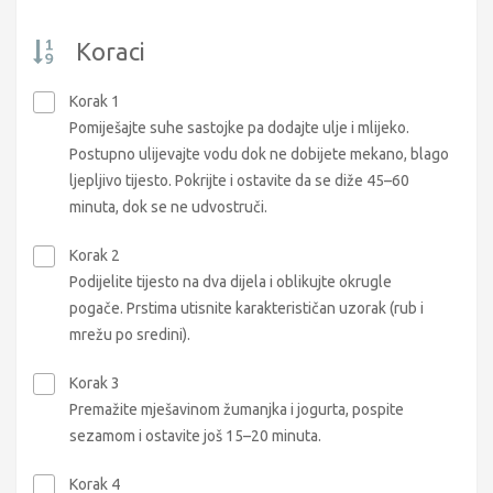
Koraci
Korak 1
Pomiješajte suhe sastojke pa dodajte ulje i mlijeko.
Postupno ulijevajte vodu dok ne dobijete mekano, blago
ljepljivo tijesto. Pokrijte i ostavite da se diže 45–60
minuta, dok se ne udvostruči.
Korak 2
Podijelite tijesto na dva dijela i oblikujte okrugle
pogače. Prstima utisnite karakterističan uzorak (rub i
mrežu po sredini).
Korak 3
Premažite mješavinom žumanjka i jogurta, pospite
sezamom i ostavite još 15–20 minuta.
Korak 4