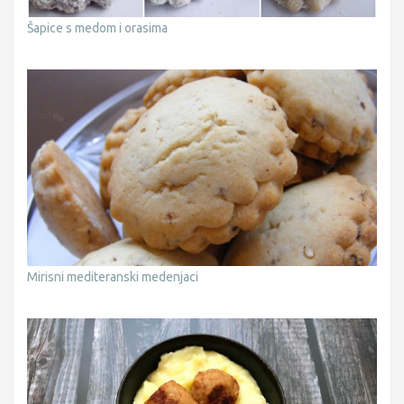
Šapice s medom i orasima
Mirisni mediteranski medenjaci