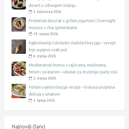
desert u zdravijem izdanju
3. kolovoza 2026.
Proteinski doručak s grčkim jogurtom | Overnight
mousse s chia sjemenkama
29. srpnja 2026.
Najkremastiji čokoladni sladoled bez jaja – recept
koji uspijeva svaki put
6. srpnja 2026.
Mediteranski humus s rajčicama, maslinama,
fetom i za’atarom – idealan za druženja i party stol
2. srpnja 2026.
Pohani cvjetovi bazge recept – hrskava proljetna
delicija s umakom
5. lipnja 2026.
Najnoviji članci