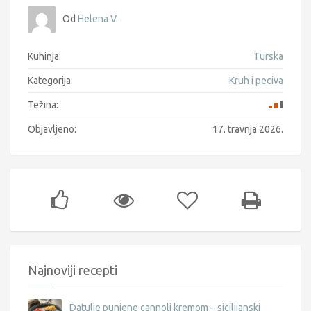
Od
Helena V.
Kuhinja:
Turska
Kategorija:
Kruh i peciva
Težina:
Objavljeno:
17. travnja 2026.
Najnoviji recepti
Datulje punjene cannoli kremom – sicilijanski