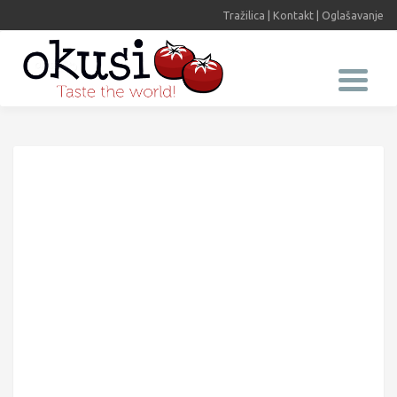
Tražilica
|
Kontakt
|
Oglašavanje