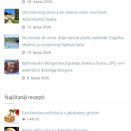
30. srpnja 2026.
Od ruševnog dvorca do zelene oaze: novi život
Arboretuma Opeka
25. lipnja 2026.
Ne morate do mora: dvije riječne plaže nadomak Zagreba
idealne za osvježenje tijekom ljeta
19. lipnja 2026.
Bjelovarsko-bilogorska županija: domaća hrana, OPG-ovi i
autentični doživljaji Bilogore
8. lipnja 2026.
Najčitaniji recepti
Savršenstvo od kolača, s jabukama i grizom
144130
Bistra riblja juha na dalmatinski način