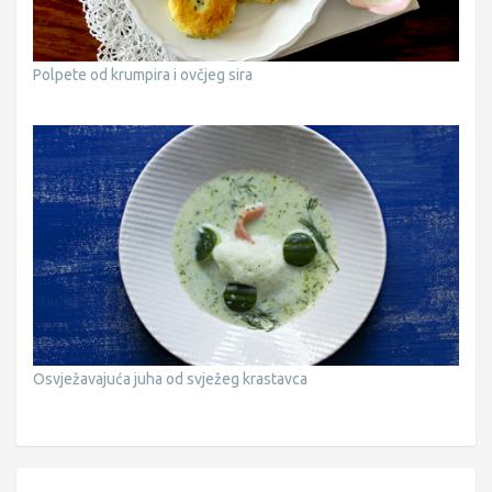
Polpete od krumpira i ovčjeg sira
Osvježavajuća juha od svježeg krastavca