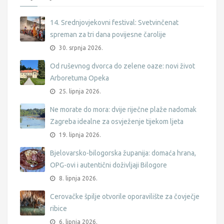
14. Srednjovjekovni festival: Svetvinčenat
spreman za tri dana povijesne čarolije
30. srpnja 2026.
Od ruševnog dvorca do zelene oaze: novi život
Arboretuma Opeka
25. lipnja 2026.
Ne morate do mora: dvije riječne plaže nadomak
Zagreba idealne za osvježenje tijekom ljeta
19. lipnja 2026.
Bjelovarsko-bilogorska županija: domaća hrana,
OPG-ovi i autentični doživljaji Bilogore
8. lipnja 2026.
Cerovačke špilje otvorile oporavilište za čovječje
ribice
6. lipnja 2026.