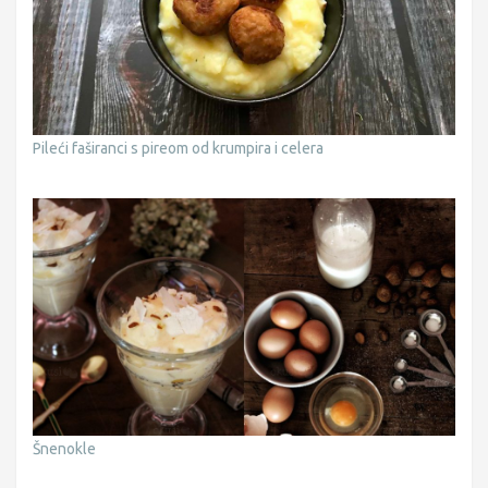
Pileći faširanci s pireom od krumpira i celera
Šnenokle