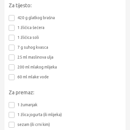
Za tijesto:
420 g glatkog brašna
1 žličica šećera
1 žličica soli
7 g suhog kvasca
25 ml maslinova ulja
200 ml mlakog mlijeka
60 ml mlake vode
Za premaz:
1 žumanjak
1 žlica jogurta (ili mlijeka)
sezam (ili crni kim)