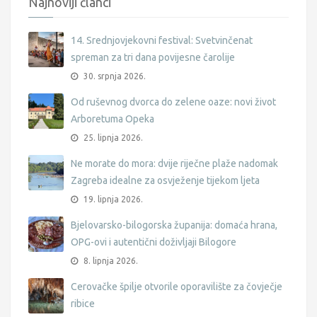
Najnoviji članci
14. Srednjovjekovni festival: Svetvinčenat
spreman za tri dana povijesne čarolije
30. srpnja 2026.
Od ruševnog dvorca do zelene oaze: novi život
Arboretuma Opeka
25. lipnja 2026.
Ne morate do mora: dvije riječne plaže nadomak
Zagreba idealne za osvježenje tijekom ljeta
19. lipnja 2026.
Bjelovarsko-bilogorska županija: domaća hrana,
OPG-ovi i autentični doživljaji Bilogore
8. lipnja 2026.
Cerovačke špilje otvorile oporavilište za čovječje
ribice