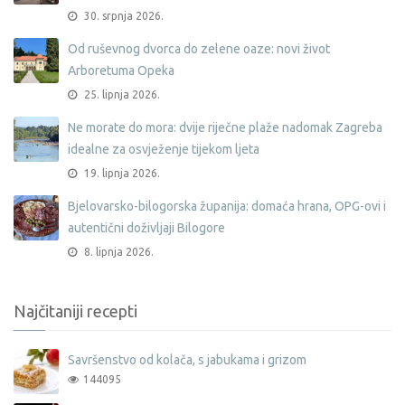
30. srpnja 2026.
Od ruševnog dvorca do zelene oaze: novi život
Arboretuma Opeka
25. lipnja 2026.
Ne morate do mora: dvije riječne plaže nadomak Zagreba
idealne za osvježenje tijekom ljeta
19. lipnja 2026.
Bjelovarsko-bilogorska županija: domaća hrana, OPG-ovi i
autentični doživljaji Bilogore
8. lipnja 2026.
Najčitaniji recepti
Savršenstvo od kolača, s jabukama i grizom
144095