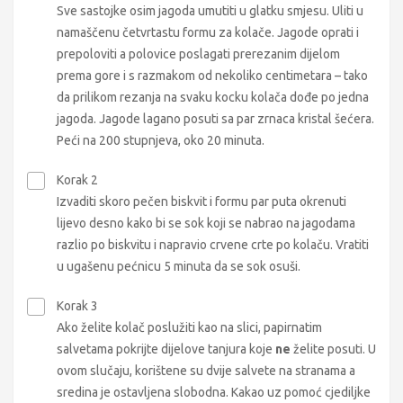
Sve sastojke osim jagoda umutiti u glatku smjesu. Uliti u
namaščenu četvrtastu formu za kolače. Jagode oprati i
prepoloviti a polovice poslagati prerezanim dijelom
prema gore i s razmakom od nekoliko centimetara – tako
da prilikom rezanja na svaku kocku kolača dođe po jedna
jagoda. Jagode lagano posuti sa par zrnaca kristal šećera.
Peći na 200 stupnjeva, oko 20 minuta.
Korak 2
Izvaditi skoro pečen biskvit i formu par puta okrenuti
lijevo desno kako bi se sok koji se nabrao na jagodama
razlio po biskvitu i napravio crvene crte po kolaču. Vratiti
u ugašenu pećnicu 5 minuta da se sok osuši.
Korak 3
Ako želite kolač poslužiti kao na slici, papirnatim
salvetama pokrijte dijelove tanjura koje
ne
želite posuti. U
ovom slučaju, korištene su dvije salvete na stranama a
sredina je ostavljena slobodna. Kakao uz pomoć cjediljke