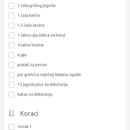
1 čaša grčkog jogurta
1 čaša kefira
1,5 čaša šećera
1 šalica ulja (šalica za kavu)
4 šalice brašna
6 jaja
prašak za pecivo
par grančica svježeg timjana, oguliti
15 jagoda plus za dekoraciju
kakao za dekoraciju
Koraci
Korak 1