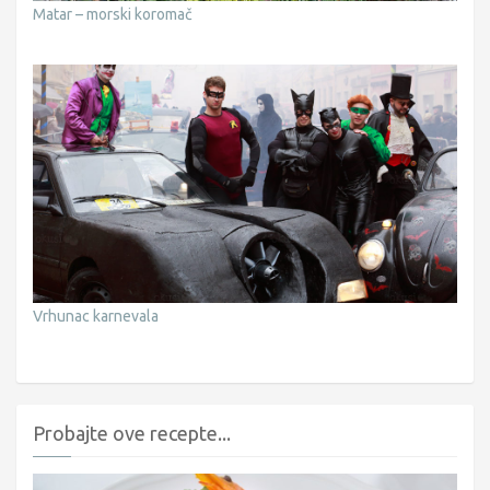
Matar – morski koromač
Vrhunac karnevala
Probajte ove recepte...