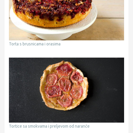
Torta s brusnicama i orasima
Tortice sa smokvama i preljevom od naranče