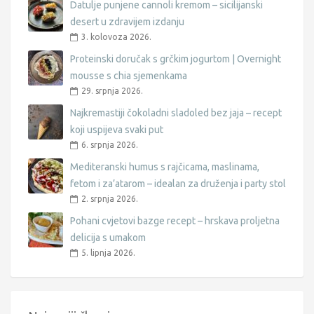
Datulje punjene cannoli kremom – sicilijanski
desert u zdravijem izdanju
3. kolovoza 2026.
Proteinski doručak s grčkim jogurtom | Overnight
mousse s chia sjemenkama
29. srpnja 2026.
Najkremastiji čokoladni sladoled bez jaja – recept
koji uspijeva svaki put
6. srpnja 2026.
Mediteranski humus s rajčicama, maslinama,
fetom i za’atarom – idealan za druženja i party stol
2. srpnja 2026.
Pohani cvjetovi bazge recept – hrskava proljetna
delicija s umakom
5. lipnja 2026.