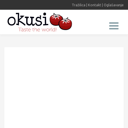
Tražilica
|
Kontakt
|
Oglašavanje