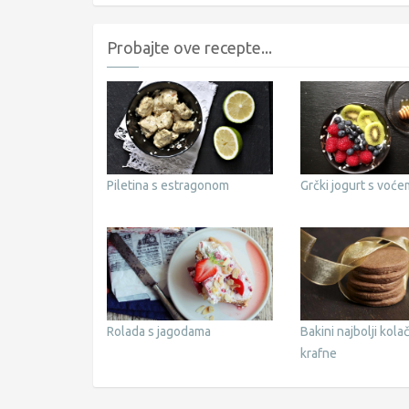
Probajte ove recepte...
Piletina s estragonom
Grčki jogurt s voće
Rolada s jagodama
Bakini najbolji kolač
krafne