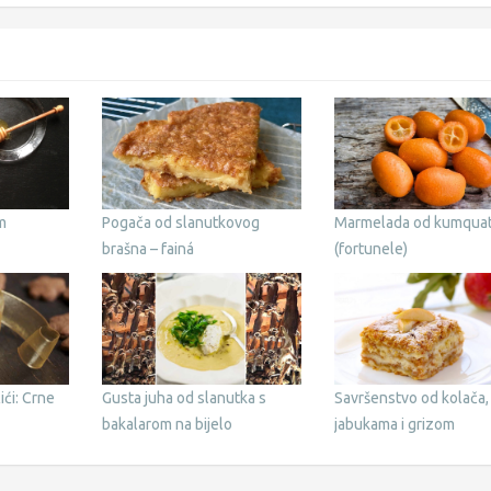
m
Pogača od slanutkovog
Marmelada od kumqua
brašna – fainá
(fortunele)
ići: Crne
Gusta juha od slanutka s
Savršenstvo od kolača,
bakalarom na bijelo
jabukama i grizom