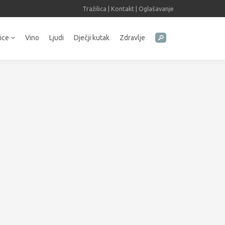
Tražilica
|
Kontakt
|
Oglašavanje
tice
Vino
Ljudi
Dječji kutak
Zdravlje