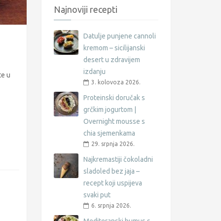
Najnoviji recepti
Datulje punjene cannoli
kremom – sicilijanski
desert u zdravijem
izdanju
te u
3. kolovoza 2026.
Proteinski doručak s
grčkim jogurtom |
Overnight mousse s
chia sjemenkama
29. srpnja 2026.
Najkremastiji čokoladni
sladoled bez jaja –
recept koji uspijeva
svaki put
6. srpnja 2026.