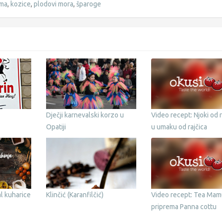
ama
,
kozice
,
plodovi mora
,
šparoge
Dječji karnevalski korzo u
Video recept: Njoki od r
Opatiji
u umaku od rajčica
l kuharice
Klinčić (Karanfilčić)
Video recept: Tea Mam
priprema Panna cottu