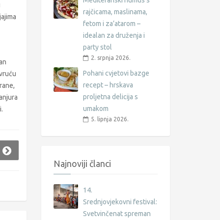
Mediteranski humus s
i
rajčicama, maslinama,
jajima
fetom i za’atarom –
idealan za druženja i
party stol
2. srpnja 2026.
dan
Pohani cvjetovi bazge
 vruću
recept – hrskava
rane,
proljetna delicija s
tanjura
umakom
.
5. lipnja 2026.
Najnoviji članci
14.
Srednjovjekovni festival:
Svetvinčenat spreman