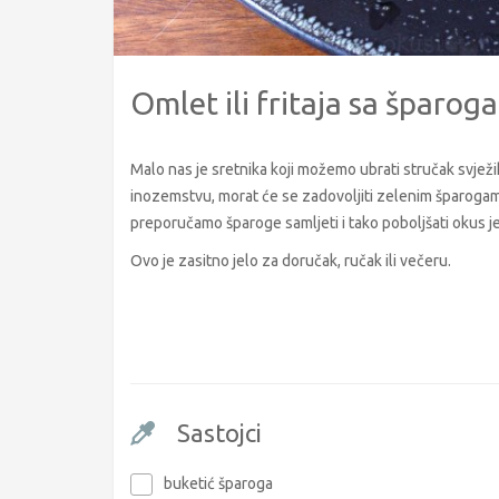
Omlet ili fritaja sa šparog
Malo nas je sretnika koji možemo ubrati stručak svježih d
inozemstvu, morat će se zadovoljiti zelenim šparogama i
preporučamo šparoge samljeti i tako poboljšati okus jel
Ovo je zasitno jelo za doručak, ručak ili večeru.
Sastojci
buketić šparoga