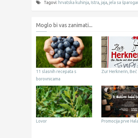
Tagovi:
hrvatska kuhinja
,
Istra
,
jaja
,
jela sa šparog
Moglo bi vas zanimati...
11 slasnih recepata s
Zur Herknerin, Beč
borovnicama
Lovor
Promocija prve Hala