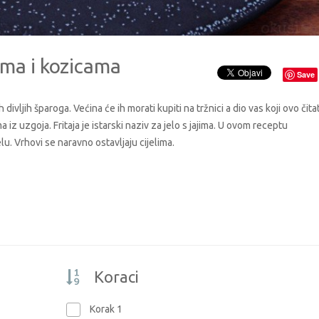
ama i kozicama
Save
ivljih šparoga. Većina će ih morati kupiti na tržnici a dio vas koji ovo čita
z uzgoja. Fritaja je istarski naziv za jelo s jajima. U ovom receptu
u. Vrhovi se naravno ostavljaju cijelima.
Koraci
Korak 1