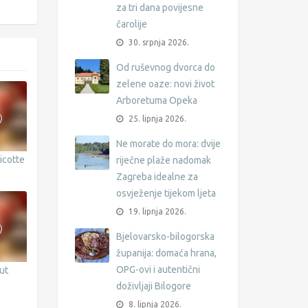
za tri dana povijesne
čarolije
30. srpnja 2026.
Od ruševnog dvorca do
zelene oaze: novi život
Arboretuma Opeka
25. lipnja 2026.
Ne morate do mora: dvije
icotte
riječne plaže nadomak
Zagreba idealne za
osvježenje tijekom ljeta
19. lipnja 2026.
Bjelovarsko-bilogorska
županija: domaća hrana,
OPG-ovi i autentični
ut
doživljaji Bilogore
8. lipnja 2026.