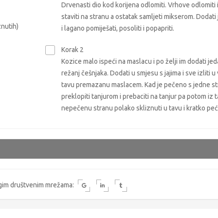
Drvenasti dio kod korijena odlomiti. Vrhove odlomiti 
staviti na stranu a ostatak samljeti mikserom. Dodati 
znutih)
i lagano pomiješati, posoliti i popapriti.
Korak 2
Kozice malo ispeći na maslacu i po želji im dodati je
režanj češnjaka. Dodati u smjesu s jajima i sve izliti u
tavu premazanu maslacem. Kad je pečeno s jedne st
preklopiti tanjurom i prebaciti na tanjur pa potom iz 
nepečenu stranu polako skliznuti u tavu i kratko peći
rugim društvenim mrežama: