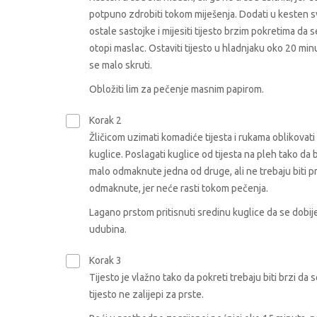
potpuno zdrobiti tokom miješenja. Dodati u kesten 
ostale sastojke i mijesiti tijesto brzim pokretima da 
otopi maslac. Ostaviti tijesto u hladnjaku oko 20 min
se malo skruti.
Obložiti lim za pečenje masnim papirom.
Korak 2
Žličicom uzimati komadiće tijesta i rukama oblikovati
kuglice. Poslagati kuglice od tijesta na pleh tako da
malo odmaknute jedna od druge, ali ne trebaju biti p
odmaknute, jer neće rasti tokom pečenja.
Lagano prstom pritisnuti sredinu kuglice da se dobij
udubina.
Korak 3
Tijesto je vlažno tako da pokreti trebaju biti brzi da s
tijesto ne zalijepi za prste.