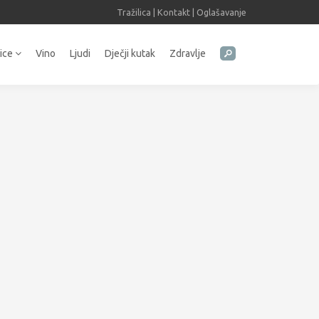
Tražilica
|
Kontakt
|
Oglašavanje
tice
Vino
Ljudi
Dječji kutak
Zdravlje