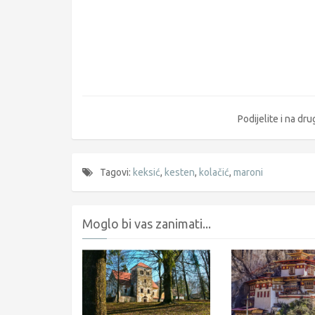
Podijelite i na d
Tagovi:
keksić
,
kesten
,
kolačić
,
maroni
Moglo bi vas zanimati...