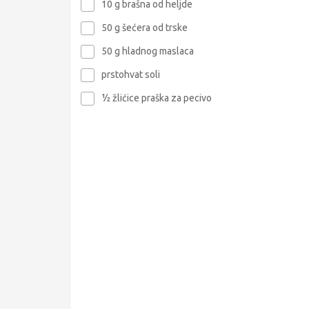
10 g brašna od heljde
50 g šećera od trske
50 g hladnog maslaca
prstohvat soli
½ žlićice praška za pecivo