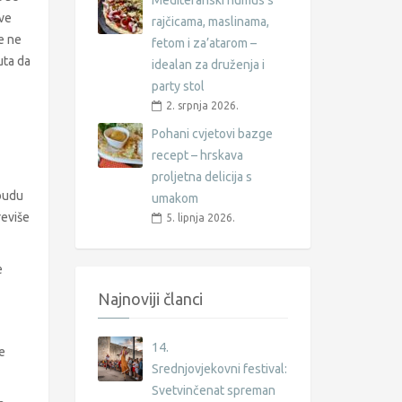
Mediteranski humus s
sve
rajčicama, maslinama,
se ne
fetom i za’atarom –
uta da
idealan za druženja i
party stol
2. srpnja 2026.
Pohani cvjetovi bazge
recept – hrskava
proljetna delicija s
 budu
umakom
reviše
5. lipnja 2026.
e
Najnoviji članci
14.
e
Srednjovjekovni festival:
Svetvinčenat spreman