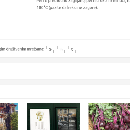
Peći u prethodno zagrijanoj pećnici oko 15 minuta, n
180°C (pazite da keksi ne zagore).
rugim društvenim mrežama: