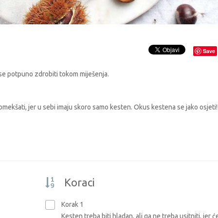
Save
će se potpuno zdrobiti tokom miješenja.
o omekšati, jer u sebi imaju skoro samo kesten. Okus kestena se jako osjeti!
Koraci
Korak 1
Kesten treba biti hladan, ali ga ne treba usitniti, jer ć