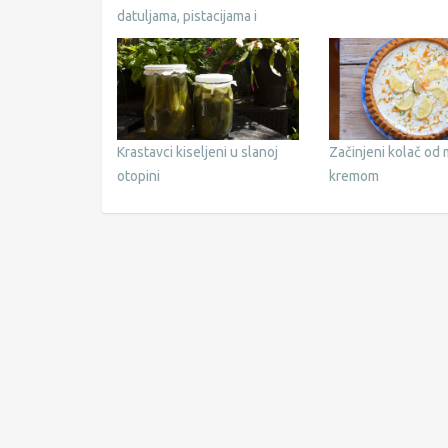
datuljama, pistacijama i
matcha preljevom
Krastavci kiseljeni u slanoj
Začinjeni kolač od 
otopini
kremom