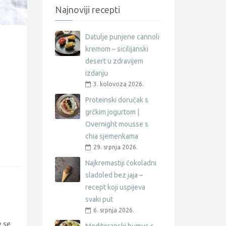
Najnoviji recepti
Datulje punjene cannoli
kremom – sicilijanski
desert u zdravijem
izdanju
3. kolovoza 2026.
Proteinski doručak s
grčkim jogurtom |
Overnight mousse s
chia sjemenkama
29. srpnja 2026.
Najkremastiji čokoladni
sladoled bez jaja –
recept koji uspijeva
svaki put
6. srpnja 2026.
e se