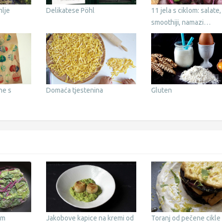
mlje
Delikatese Pöhl
11 jela s ciklom: salate,
smoothiji, namazi…
ne s
Domaća tjestenina
Gluten
om
Jakobove kapice na kremi od
Toranj od pečene cikle