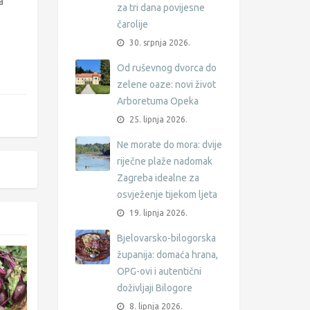
a
za tri dana povijesne
čarolije
30. srpnja 2026.
Od ruševnog dvorca do
zelene oaze: novi život
Arboretuma Opeka
25. lipnja 2026.
Ne morate do mora: dvije
riječne plaže nadomak
Zagreba idealne za
osvježenje tijekom ljeta
19. lipnja 2026.
Bjelovarsko-bilogorska
županija: domaća hrana,
OPG-ovi i autentični
doživljaji Bilogore
8. lipnja 2026.