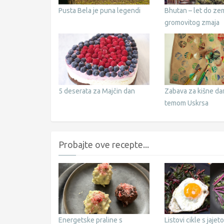
Pusta Bela je puna legendi
Bhutan – let do ze
gromovitog zmaja
5 deserata za Majčin dan
Zabava za kišne da
temom Uskrsa
Probajte ove recepte...
Energetske praline s
Listovi cikle s jajet