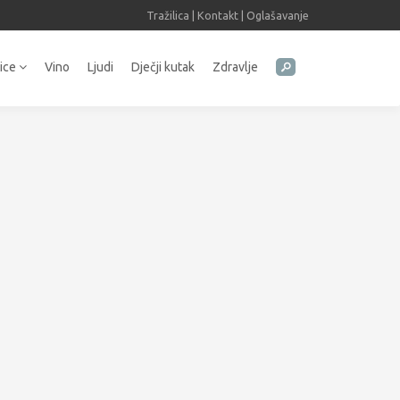
Tražilica
|
Kontakt
|
Oglašavanje
tice
Vino
Ljudi
Dječji kutak
Zdravlje