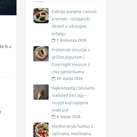
Datulje punjene cannoli
kremom – sicilijanski
desert u zdravijem
izdanju
3. kolovoza 2026.
e ili u
Proteinski doručak s
grčkim jogurtom |
Overnight mousse s
chia sjemenkama
29. srpnja 2026.
Najkremastiji čokoladni
sladoled bez jaja –
recept koji uspijeva
svaki put
e
6. srpnja 2026.
Mediteranski humus s
rajčicama, maslinama,