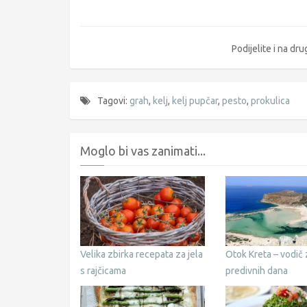
Podijelite i na d
Tagovi:
grah
,
kelj
,
kelj pupčar
,
pesto
,
prokulica
Moglo bi vas zanimati...
Velika zbirka recepata za jela
Otok Kreta – vodič 
s rajčicama
predivnih dana