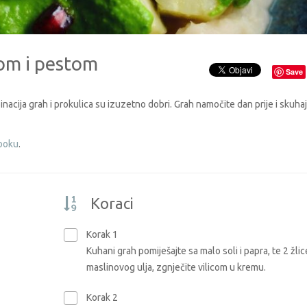
om i pestom
Save
nacija grah i prokulica su izuzetno dobri. Grah namočite dan prije i skuhajt
ooku
.
Koraci
Korak 1
Kuhani grah pomiješajte sa malo soli i papra, te 2 žlic
maslinovog ulja, zgnječite vilicom u kremu.
Korak 2