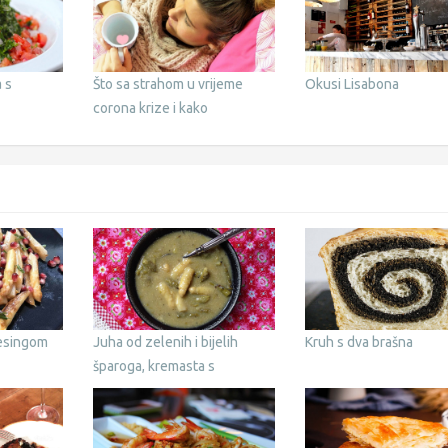
 s
Što sa strahom u vrijeme
Okusi Lisabona
corona krize i kako
razgovarati s djecom
resingom
Juha od zelenih i bijelih
Kruh s dva brašna
šparoga, kremasta s
amarantom