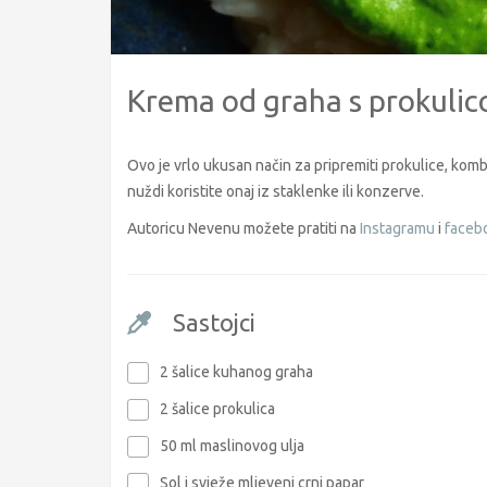
Krema od graha s prokulic
Ovo je vrlo ukusan način za pripremiti prokulice, kombi
nuždi koristite onaj iz staklenke ili konzerve.
Autoricu Nevenu možete pratiti na
Instagramu
i
faceb
Sastojci
2 šalice kuhanog graha
2 šalice prokulica
50 ml maslinovog ulja
Sol i svježe mljeveni crni papar