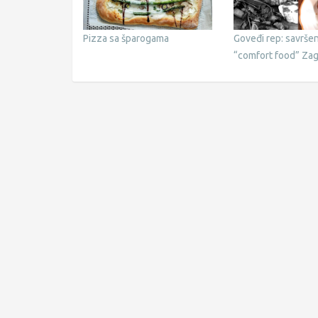
Pizza sa šparogama
Goveđi rep: savršen
“comfort food” Za