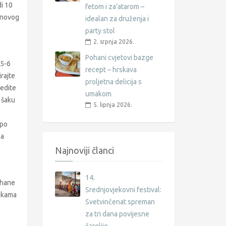
di 10
fetom i za’atarom –
linovog
idealan za druženja i
party stol
2. srpnja 2026.
Pohani cvjetovi bazge
 5-6
recept – hrskava
irajte
proljetna delicija s
jedite
umakom
 šaku
5. lipnja 2026.
 po
ca
Najnoviji članci
14.
uhane
Srednjovjekovni festival:
enkama
Svetvinčenat spreman
za tri dana povijesne