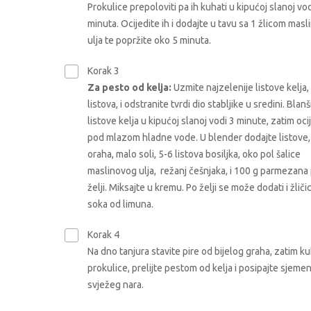
Prokulice prepoloviti pa ih kuhati u kipućoj slanoj vo
minuta. Ocijedite ih i dodajte u tavu sa 1 žlicom mas
ulja te popržite oko 5 minuta.
Korak 3
Za pesto od kelja:
Uzmite najzelenije listove kelja,
listova, i odstranite tvrdi dio stabljike u sredini. Blanš
listove kelja u kipućoj slanoj vodi 3 minute, zatim oci
pod mlazom hladne vode. U blender dodajte listove,
oraha, malo soli, 5-6 listova bosiljka, oko pol šalice
maslinovog ulja, režanj češnjaka, i 100 g parmezana
želji. Miksajte u kremu. Po želji se može dodati i žliči
soka od limuna.
Korak 4
Na dno tanjura stavite pire od bijelog graha, zatim k
prokulice, prelijte pestom od kelja i posipajte sjem
svježeg nara.