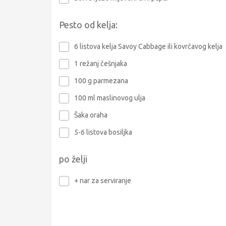
Pesto od kelja:
6 listova kelja Savoy Cabbage ili kovrčavog kelja
1 režanj češnjaka
100 g parmezana
100 ml maslinovog ulja
Šaka oraha
5-6 listova bosiljka
po želji
+ nar za serviranje