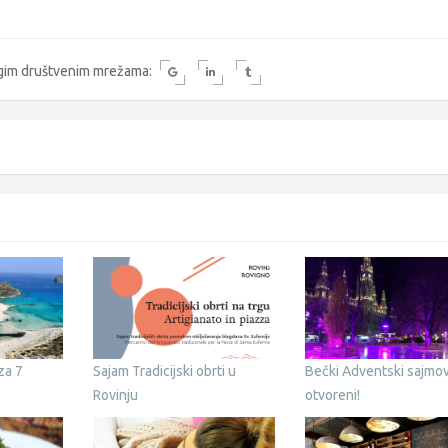
rugim društvenim mrežama:
za 7
Sajam Tradicijski obrti u
Bečki Adventski sajmov
Rovinju
otvoreni!