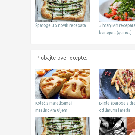
Šparoge u 5 novih recepata
5 hranjivih recepata
kvinojom (quinoa)
Probajte ove recepte...
Kolač s marelicama i
Bijele šparoge s d
maslinovim uljem
od limuna i meda