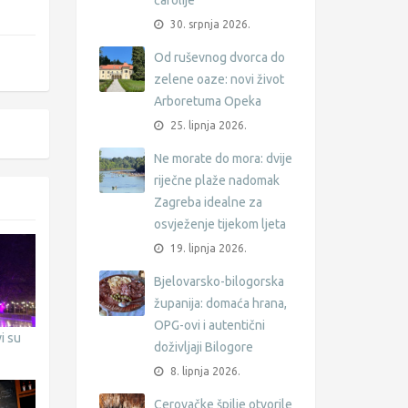
čarolije
30. srpnja 2026.
Od ruševnog dvorca do
zelene oaze: novi život
Arboretuma Opeka
25. lipnja 2026.
Ne morate do mora: dvije
riječne plaže nadomak
Zagreba idealne za
osvježenje tijekom ljeta
19. lipnja 2026.
Bjelovarsko-bilogorska
županija: domaća hrana,
OPG-ovi i autentični
i su
doživljaji Bilogore
8. lipnja 2026.
Cerovačke špilje otvorile