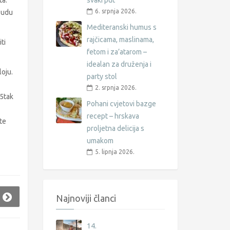
ta.
svaki put
6. srpnja 2026.
sudu
Mediteranski humus s
rajčicama, maslinama,
ti
fetom i za’atarom –
idealan za druženja i
oju.
party stol
2. srpnja 2026.
15tak
Pohani cvjetovi bazge
recept – hrskava
te
proljetna delicija s
umakom
5. lipnja 2026.
Najnoviji članci
14.