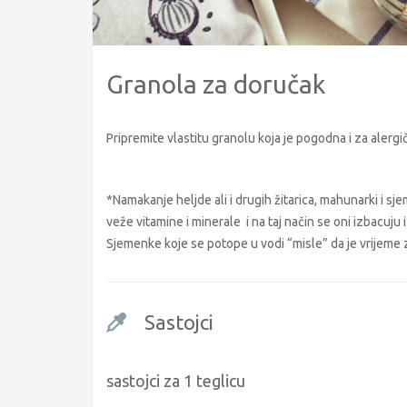
Granola za doručak
Pripremite vlastitu granolu koja je pogodna i za alergi
*Namakanje heljde ali i drugih žitarica, mahunarki i sje
veže vitamine i minerale i na taj način se oni izbacuj
Sjemenke koje se potope u vodi “misle” da je vrijeme za
Sastojci
sastojci za 1 teglicu