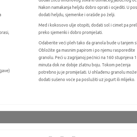
dodali žlicu limunovog soka ili domaćeg jabučnog oc
Nakon namakanja heljdu dobro oprati i ocjediti. U po
a
dodati heljdu, sjemenke i orašide po želji.
Med i kokosovo ulje otopiti, dodati sol i cimet pa preli
orasi,
preko sjemenki i dobro promješati.
Odaberite veći pleh tako da granola bude u tanjem sl
Obložite ga masnim papirom i po njemu rasporedite
granolu. Peći u zagrijanoj pećnici na 160 stupnjeva 
minuta dok ne dobije zlatnu boju. Tokom pečenja
agave)
potrebno ju je promiješati. U ohlađenu granolu može
dodati sušeno voće pa poslužiti uz jogurt ili mlijeko.