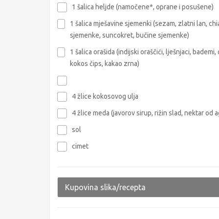
1 šalica heljde (namočene*, oprane i posušene)
1 šalica mješavine sjemenki (sezam, zlatni lan, chi
sjemenke, suncokret, bučine sjemenke)
1 šalica orašida (indijski oraščići, lješnjaci, bademi, 
kokos čips, kakao zrna)
4 žlice kokosovog ulja
4 žlice meda (javorov sirup, rižin slad, nektar od 
sol
cimet
Kupovina slika/recepta