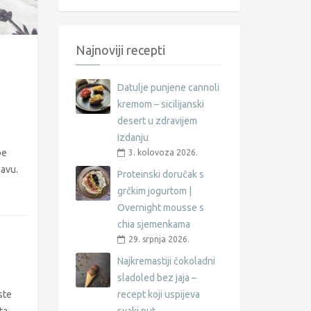
Najnoviji recepti
Datulje punjene cannoli
kremom – sicilijanski
desert u zdravijem
izdanju
be
3. kolovoza 2026.
bavu.
Proteinski doručak s
grčkim jogurtom |
Overnight mousse s
chia sjemenkama
29. srpnja 2026.
Najkremastiji čokoladni
sladoled bez jaja –
ste
recept koji uspijeva