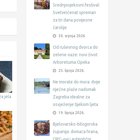
Srednjovjekovni festival:
Svetvinčenat spreman
za tri dana povijesne
čarolije
30. srpnja 2026.
Od ruševnog dvorca do
zelene oaze: novi život
Arboretuma Opeka
25. lipnja 2026.
Ne morate do mora: dvije
riječne plaže nadomak
a jela
Zagreba idealne za
osvježenje tijekom ljeta
19. lipnja 2026.
Bjelovarsko-bilogorska
županija: domaća hrana,
OPG-ovi i autentični