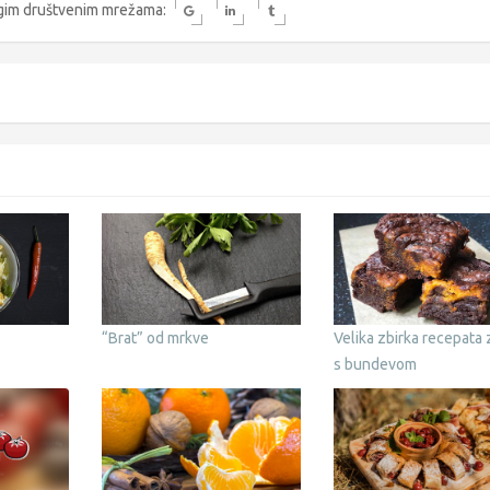
rugim društvenim mrežama:
“Brat” od mrkve
Velika zbirka recepata z
s bundevom