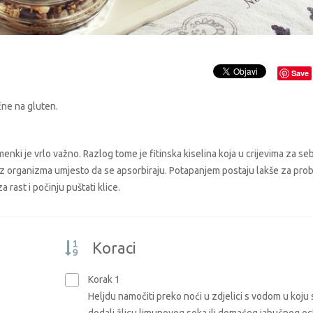
Save
čne na gluten.
menki je vrlo važno. Razlog tome je fitinska kiselina koja u crijevima za se
u iz organizma umjesto da se apsorbiraju. Potapanjem postaju lakše za pro
 rast i počinju puštati klice.
Koraci
Korak 1
Heljdu namočiti preko noći u zdjelici s vodom u koju 