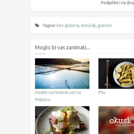
Podijelite i na d
Tagovi:
bez glutena
,
doručak
,
granola
Moglo bi vas zanimati...
Dođite na Festival soli na
Pho
Pelješcu