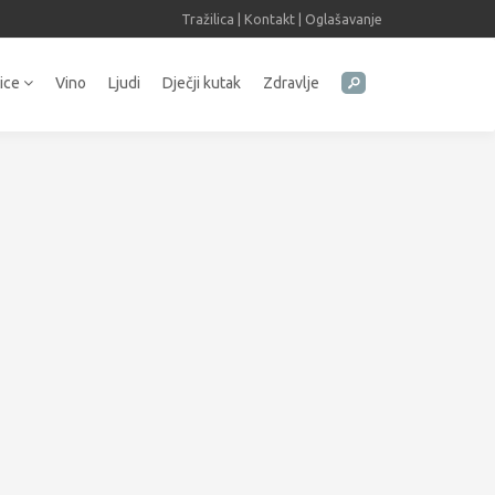
Tražilica
|
Kontakt
|
Oglašavanje
tice
Vino
Ljudi
Dječji kutak
Zdravlje