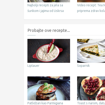
Najbolji recepti za jela sa
Video recept: Tea
šunkom i jajima od Uskrsa
priprema zdrav kol
kruškama
Probajte ove recepte...
Liptauer
Soparnik
Patlidžan kao Parmigiana
Toast s narom, datu