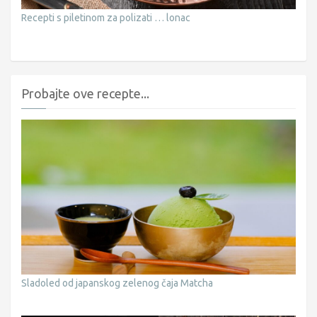
Recepti s piletinom za polizati … lonac
Probajte ove recepte...
Sladoled od japanskog zelenog čaja Matcha