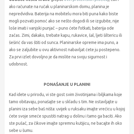
ako računate na ručak u planinarskom domu, planina je
nepredvidiva. Baterija na mobitelu mora biti puna kako biste
mogli pozvati pomoć ako se nešto dogodi ili se izgubite, nije
loše imati i vanjski punjač – puno ćete fotkati, baterija ode
začas. Zimi, dakako, trebate kapu, rukavice, šal, ljeti šiltericu ili
šeširić da vas štiti od sunca. Planinarske opreme ima puno, a
ako se zaljubite u ovu aktivnost nabavljat ćete ju postepeno.
Za prvi izlet dovoljno je da mislite na svoju sigurnost i
udobnost.
PONAŠANJE U PLANINI
Kad idete u prirodu, vi ste gost svim životinjama i biljkama koje
tamo obitavaju, ponašajte se u skladu s tim. Ne ostavljajte u
planini iza sebe baš ništa: uvijek u ruksaku imajte vrećicu u kojoj
ćete svoje smeće spustiti natrag u dolinu i tamo ga baciti. Ako
ste pušač, za čikove imajte spremnu kutijicu, ne bacajte ih oko
sebe u šumu.