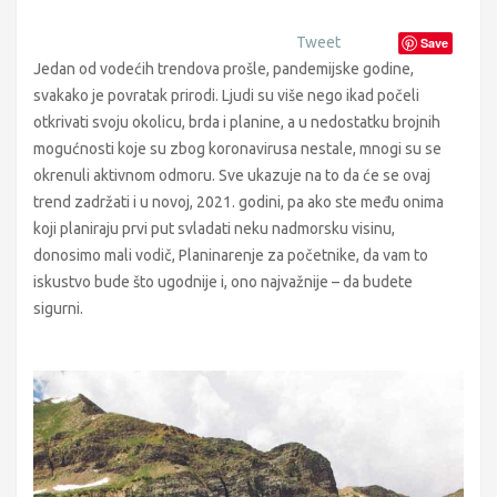
Tweet
Save
Jedan od vodećih trendova prošle, pandemijske godine,
svakako je povratak prirodi. Ljudi su više nego ikad počeli
otkrivati svoju okolicu, brda i planine, a u nedostatku brojnih
mogućnosti koje su zbog koronavirusa nestale, mnogi su se
okrenuli aktivnom odmoru. Sve ukazuje na to da će se ovaj
trend zadržati i u novoj, 2021. godini, pa ako ste među onima
koji planiraju prvi put svladati neku nadmorsku visinu,
donosimo mali vodič, Planinarenje za početnike, da vam to
iskustvo bude što ugodnije i, ono najvažnije – da budete
sigurni.