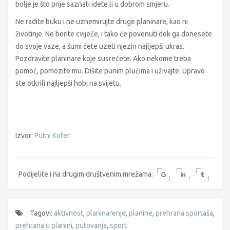
bolje je što prije saznati idete li u dobrom smjeru.
Ne radite buku i ne uznemirujte druge planinare, kao ni
životinje. Ne berite cvijeće, i tako će povenuti dok ga donesete
do svoje vaze, a šumi ćete uzeti njezin najljepši ukras.
Pozdravite planinare koje susrećete. Ako nekome treba
pomoć, pomozite mu. Dišite punim plućima i uživajte. Upravo
ste otkrili najljepši hobi na svijetu.
Izvor:
Putni Kofer
Podijelite i na drugim društvenim mrežama:
Tagovi:
aktivnost
,
planinarenje
,
planine
,
prehrana sportaša
,
prehrana u planini
,
putovanja
,
sport