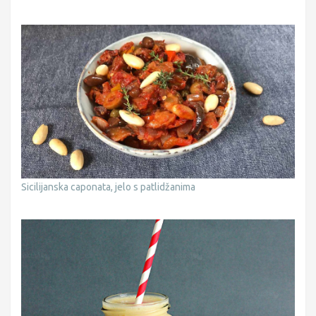
Sicilijanska caponata, jelo s patlidžanima