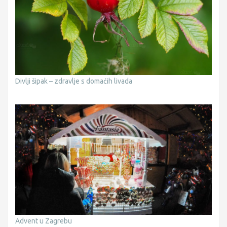
Divlji šipak – zdravlje s domaćih livada
Advent u Zagrebu