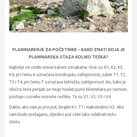
PLANINARENJE ZA POČETNIKE – KAKO ZNATI KOJA JE
PLANINARSKA STAZA KOLIKO TEŠKA?
Najbolje se voditi univerzalnim oznakama. One su: K1, K2, K3,
K4, pri čemu K označava kondicijsku zahtjevnost, zatim T1, T2,
T3 i T4, pri čemu T označava tehničku zahtjevnost. No, kako je
obično teže penjati se nego hodati puno kilometara po ravnom,
postoje i oznake visinske razlike. To su V1, V2, V3 i V4.
Dakle, ako vam je prvi put, birajte K1, T1 i maksimalno V2. Ako
vam bude prelagano, sljedeći put ćete lako odabrati težu
stazu.