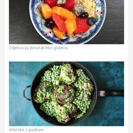
Zdjelica za doručak bez glutena
Artičoke s graškom