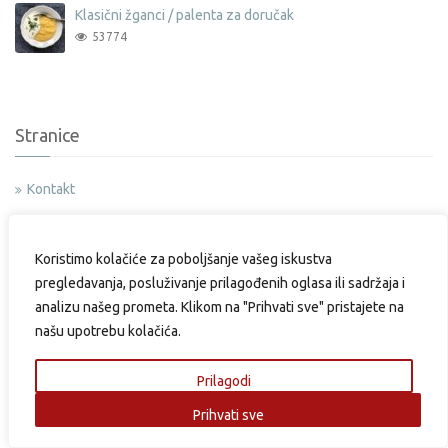
Klasični žganci / palenta za doručak
53774
Stranice
Kontakt
Partneri
Koristimo kolačiće za poboljšanje vašeg iskustva
Uredništvo i suradnici
pregledavanja, posluživanje prilagođenih oglasa ili sadržaja i
Pravila i uvjeti korištenja
analizu našeg prometa. Klikom na "Prihvati sve" pristajete na
Impressum
našu upotrebu kolačića.
Sponzorirani
Prilagodi
Oglašavanje
Prihvati sve
Politika privatnosti