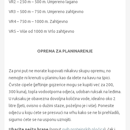
VR2 – 250 m – 500 m. Umjereno lagano
VR3 – 500 m – 750 m. Umjereno zahtjevno
VR4 – 750 m – 1000 m. Zahtjevno
VR5 – Više od 1000 m Vrlo zahtjevno
OPREMA ZA PLANINARENJE
Za prvi put ne morate kupovati nikakvu skupu opremu, no
nemojte ni krenuti u planinu kao da idete na kavu na špici.
Čvrste cipele (jeftinije gojzerice mogu se kupiti već za 200,
300 kuna), topla vodootporna odjeća, udoban ruksak na leđima.
U ruksaku je obavezna dovoljna količina vode, idealno oko 2
litre (ljeti, ovisno o dužini staze, poželjno je i više). Ponesite
odjeću u koju ćete se presvući na vrhu kako se ne bi prehladili,
sigurno ćete se na usponu uznojiti.
Ubacite nešto hrane
(poput
ovih proteinskih pločica
), čak i