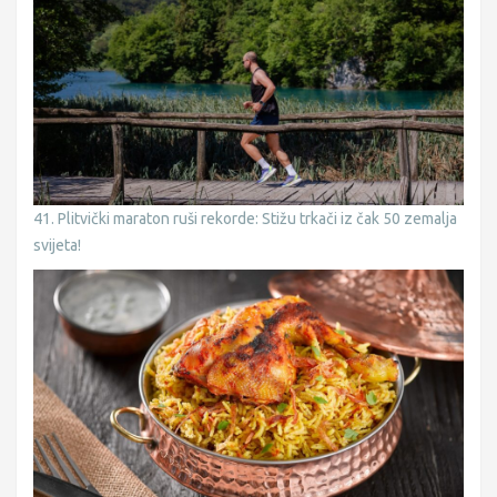
41. Plitvički maraton ruši rekorde: Stižu trkači iz čak 50 zemalja
svijeta!