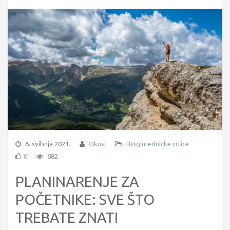
6. svibnja 2021.
Okusi
Blog uredničke crtice
0
682
PLANINARENJE ZA
POČETNIKE: SVE ŠTO
TREBATE ZNATI