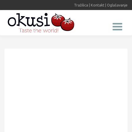
Tražilica
|
Kontakt
|
Oglašavanje