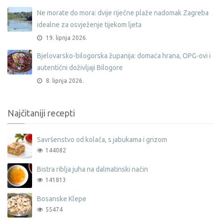
Ne morate do mora: dvije riječne plaže nadomak Zagreba
idealne za osvježenje tijekom ljeta
19. lipnja 2026.
Bjelovarsko-bilogorska županija: domaća hrana, OPG-ovi i
autentični doživljaji Bilogore
8. lipnja 2026.
Najčitaniji recepti
Savršenstvo od kolača, s jabukama i grizom
144082
Bistra riblja juha na dalmatinski način
141813
Bosanske Klepe
55474