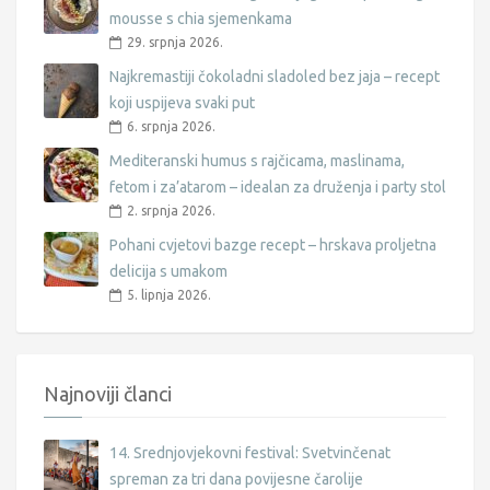
mousse s chia sjemenkama
29. srpnja 2026.
Najkremastiji čokoladni sladoled bez jaja – recept
koji uspijeva svaki put
6. srpnja 2026.
Mediteranski humus s rajčicama, maslinama,
fetom i za’atarom – idealan za druženja i party stol
2. srpnja 2026.
Pohani cvjetovi bazge recept – hrskava proljetna
delicija s umakom
5. lipnja 2026.
Najnoviji članci
14. Srednjovjekovni festival: Svetvinčenat
spreman za tri dana povijesne čarolije