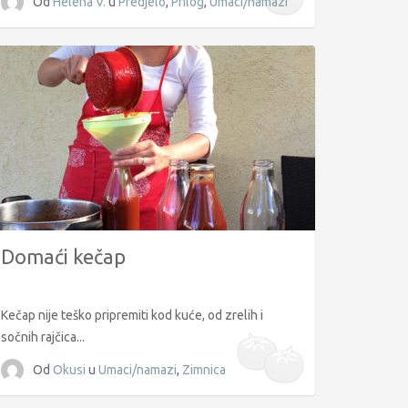
Od
Helena V.
u
Predjelo
,
Prilog
,
Umaci/namazi
Domaći kečap
Kečap nije teško pripremiti kod kuće, od zrelih i
sočnih rajčica...
Od
Okusi
u
Umaci/namazi
,
Zimnica