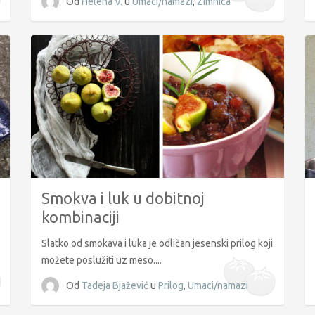
Od
Helena V.
u
Umaci/namazi
,
Zimnica
Smokva i luk u dobitnoj
kombinaciji
Slatko od smokava i luka je odličan jesenski prilog koji
možete poslužiti uz meso....
Od
Tadeja Bjažević
u
Prilog
,
Umaci/namazi