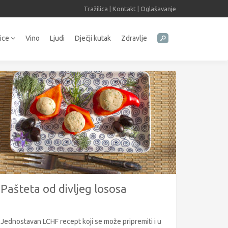
Tražilica
|
Kontakt
|
Oglašavanje
tice
Vino
Ljudi
Dječji kutak
Zdravlje
Pašteta od divljeg lososa
Jednostavan LCHF recept koji se može pripremiti i u