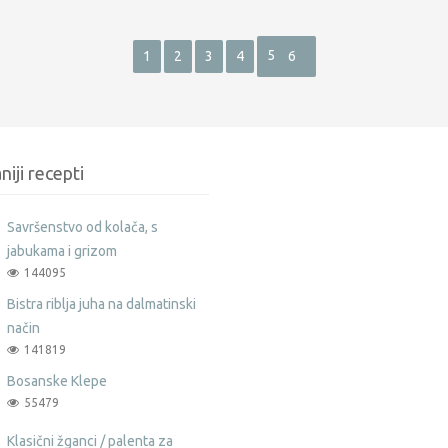
5
1
2
3
4
6
niji recepti
Savršenstvo od kolača, s
jabukama i grizom
144095
Bistra riblja juha na dalmatinski
način
141819
Bosanske Klepe
55479
Klasični žganci / palenta za