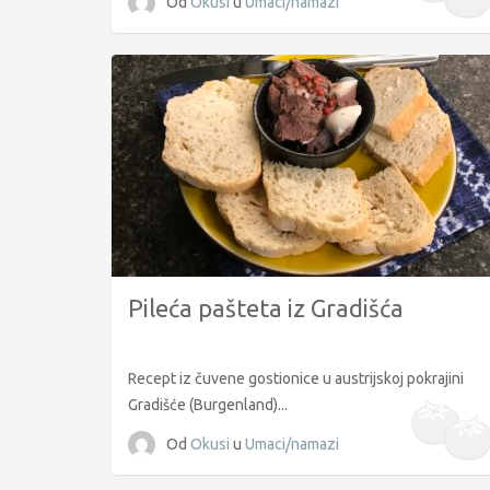
Od
Okusi
u
Umaci/namazi
Pileća pašteta iz Gradišća
Recept iz čuvene gostionice u austrijskoj pokrajini
Gradišće (Burgenland)...
Od
Okusi
u
Umaci/namazi