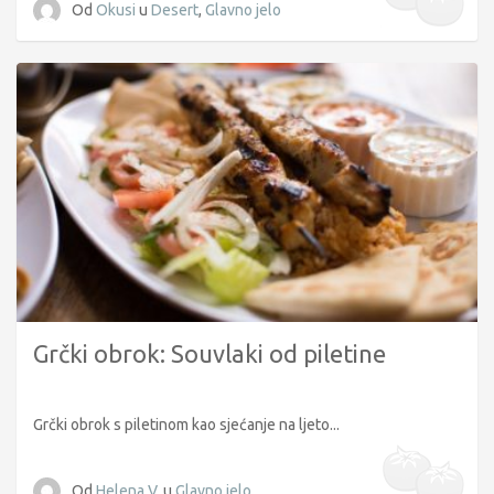
Od
Okusi
u
Desert
,
Glavno jelo
Grčki obrok: Souvlaki od piletine
Grčki obrok s piletinom kao sjećanje na ljeto...
Od
Helena V.
u
Glavno jelo