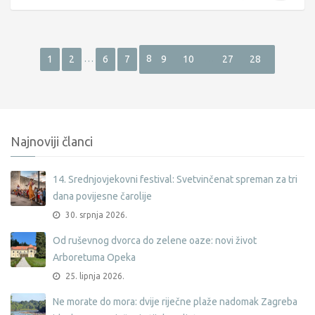
…
8
…
1
2
6
7
9
10
27
28
Najnoviji članci
14. Srednjovjekovni festival: Svetvinčenat spreman za tri
dana povijesne čarolije
30. srpnja 2026.
Od ruševnog dvorca do zelene oaze: novi život
Arboretuma Opeka
25. lipnja 2026.
Ne morate do mora: dvije riječne plaže nadomak Zagreba