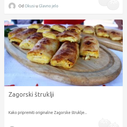
Od
Okusi
u
Glavno jelo
Zagorski štruklji
Kako pripremiti originalne Zagorske štruklje...