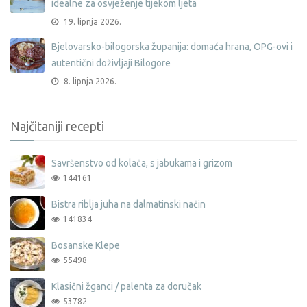
idealne za osvježenje tijekom ljeta
19. lipnja 2026.
Bjelovarsko-bilogorska županija: domaća hrana, OPG-ovi i
autentični doživljaji Bilogore
8. lipnja 2026.
Najčitaniji recepti
Savršenstvo od kolača, s jabukama i grizom
144161
Bistra riblja juha na dalmatinski način
141834
Bosanske Klepe
55498
Klasični žganci / palenta za doručak
53782