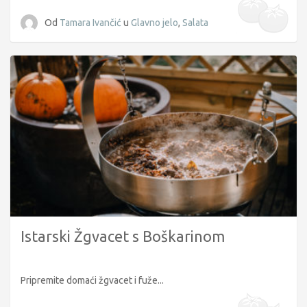
Od
Tamara Ivančić
u
Glavno jelo
,
Salata
Istarski Žgvacet s Boškarinom
Pripremite domaći žgvacet i fuže...