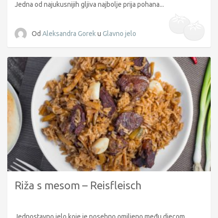
Jedna od najukusnijih gljiva najbolje prija pohana...
Od
Aleksandra Gorek
u
Glavno jelo
Riža s mesom – Reisfleisch
Jednostavno jelo koje je posebno omiljeno među djecom...