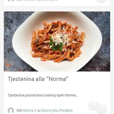
Tjestenina alla “Norma”
Tjestenina posvećena čuvenoj operi Norma...
Od
Helena V.
u
Glavno jelo
,
Predjelo