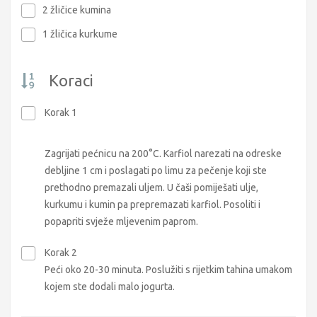
2 žličice kumina
1 žličica kurkume
Koraci
Korak 1
Zagrijati pećnicu na 200°C. Karfiol narezati na odreske
debljine 1 cm i poslagati po limu za pečenje koji ste
prethodno premazali uljem. U čaši pomiješati ulje,
kurkumu i kumin pa prepremazati karfiol. Posoliti i
popapriti svježe mljevenim paprom.
Korak 2
Peći oko 20-30 minuta. Poslužiti s rijetkim tahina umakom
kojem ste dodali malo jogurta.