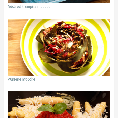
Rösti od krumpira s lososom
Punjene artičoke