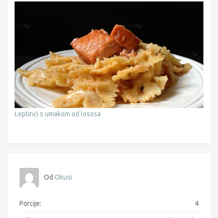
Leptirići s umakom od lososa
Od
Okusi
Porcije:
4