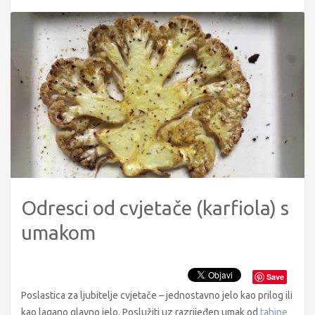
Odresci od cvjetače (karfiola) s
umakom
Save
Poslastica za ljubitelje cvjetače – jednostavno jelo kao prilog ili
kao lagano glavno jelo. Poslužiti uz razrijeđen umak od
tahine