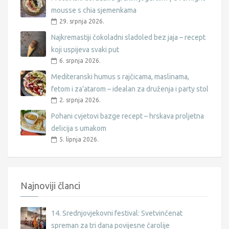
mousse s chia sjemenkama
29. srpnja 2026.
Najkremastiji čokoladni sladoled bez jaja – recept
koji uspijeva svaki put
6. srpnja 2026.
Mediteranski humus s rajčicama, maslinama,
fetom i za’atarom – idealan za druženja i party stol
2. srpnja 2026.
Pohani cvjetovi bazge recept – hrskava proljetna
delicija s umakom
5. lipnja 2026.
Najnoviji članci
14. Srednjovjekovni festival: Svetvinčenat
spreman za tri dana povijesne čarolije