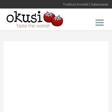
Tražilica
|
Kontakt
|
Oglašavanje