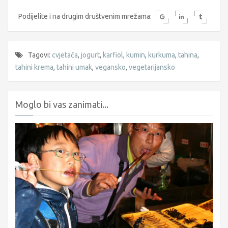
Podijelite i na drugim društvenim mrežama:
Tagovi:
cvjetača
,
jogurt
,
karfiol
,
kumin
,
kurkuma
,
tahina
,
tahini krema
,
tahini umak
,
vegansko
,
vegetarijansko
Moglo bi vas zanimati...