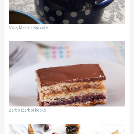
Vara, klasik s Korčule
Žerbo (Žarbo) kocke