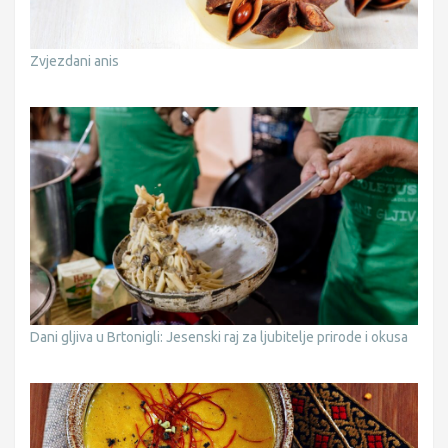
Zvjezdani anis
Dani gljiva u Brtonigli: Jesenski raj za ljubitelje prirode i okusa