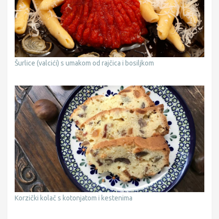
Šurlice (valcići) s umakom od rajčica i bosiljkom
Korzički kolač s kotonjatom i kestenima