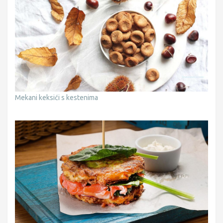
Mekani keksići s kestenima