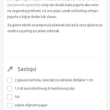
(sezamovih sjemenki)
u koji ste dodali malo jogurta ako niste
na veganskoj prehrani. Uz ovo prija i umak od kiselog vrhnja i
jogurta u koji je dodan luk vlasac.
Za glavni obrok se preporuča planirati oko pola veće glavice po
osobi a za prilog po jedan odrezak.
Sastojci
2 glavice karfiola, narezati na odreske debljine 1 cm
1,5 dl suncokretovog ili maslinovog ulja
Sol
svježe mljeveni papar