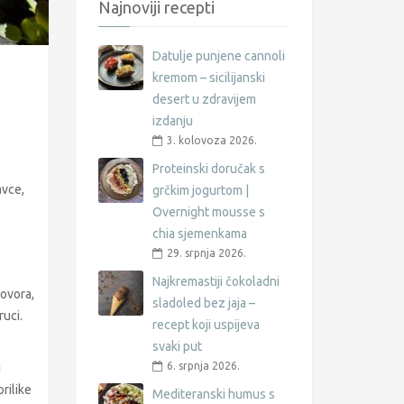
Najnoviji recepti
Datulje punjene cannoli
kremom – sicilijanski
desert u zdravijem
izdanju
3. kolovoza 2026.
Proteinski doručak s
avce,
grčkim jogurtom |
Overnight mousse s
chia sjemenkama
29. srpnja 2026.
Najkremastiji čokoladni
lovora,
sladoled bez jaja –
ruci.
recept koji uspijeva
svaki put
6. srpnja 2026.
i
rilike
Mediteranski humus s