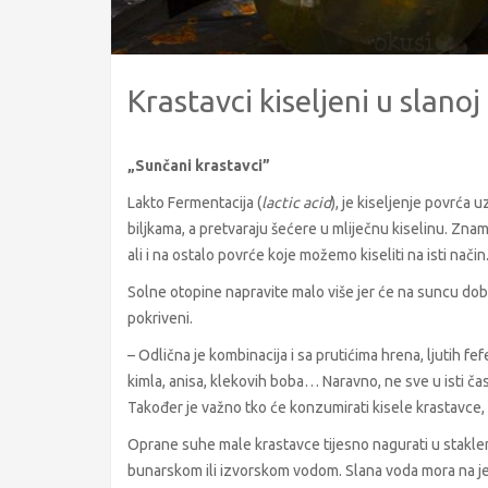
Krastavci kiseljeni u slanoj
„Sunčani krastavci”
Lakto Fermentacija (
lactic acid
), je kiseljenje povrća 
biljkama, a pretvaraju šećere u mliječnu kiselinu. Znam
ali i na ostalo povrće koje možemo kiseliti na isti način.
Solne otopine napravite malo više jer će na suncu doba
pokriveni.
– Odlična je kombinacija i sa prutićima hrena, ljutih fe
kimla, anisa, klekovih boba… Naravno, ne sve u isti čas
Također je važno tko će konzumirati kisele krastavce, 
Oprane suhe male krastavce tijesno nagurati u stakle
bunarskom ili izvorskom vodom. Slana voda mora na jezi