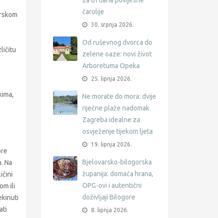
za tri dana povijesne
čarolije
orskom
30. srpnja 2026.
Od ruševnog dvorca do
ličitu
zelene oaze: novi život
Arboretuma Opeka
25. lipnja 2026.
kima,
Ne morate do mora: dvije
riječne plaže nadomak
Zagreba idealne za
osvježenje tijekom ljeta
19. lipnja 2026.
ore
Bjelovarsko-bilogorska
. Na
županija: domaća hrana,
ičini
OPG-ovi i autentični
om ili
doživljaji Bilogore
ekinuti
ati
8. lipnja 2026.