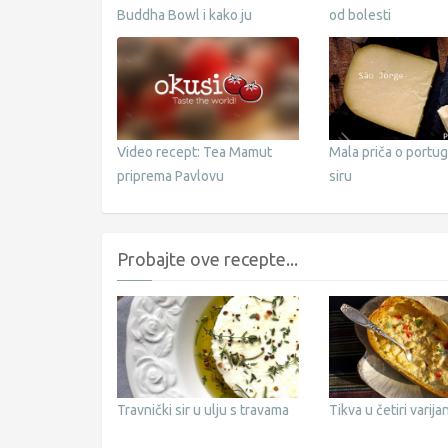
Buddha Bowl i kako ju
od bolesti
pripremiti
Video recept: Tea Mamut
Mala priča o portu
priprema Pavlovu
siru
Probajte ove recepte...
Travnički sir u ulju s travama
Tikva u četiri varija