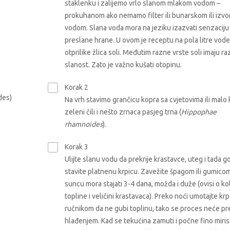
staklenku i zalijemo vrlo slanom mlakom vodom –
prokuhanom ako nemamo filter ili bunarskom ili izv
vodom. Slana voda mora na jeziku izazvati senzaciju
preslane hrane. U ovom je receptu na pola litre vode
otprilike žlica soli. Međutim razne vrste soli imaju raz
slanost. Zato je važno kušati otopinu.
Korak 2
des)
Na vrh stavimo grančicu kopra sa cvjetovima ili malo 
zeleni čili i nešto zrnaca pasjeg trna (
Hippophae
rhamnoides
).
Korak 3
Ulijte slanu vodu da prekrije krastavce, uteg i tada g
stavite platnenu krpicu. Zavežite špagom ili gumicom
suncu mora stajati 3-4 dana, možda i duže (ovisi o kol
topline i veličini krastavaca). Preko noći umotajte krp
ručnikom da ne gubi toplinu, tako se proces neće pr
hlađenjem. Kad se tekućina zamuti i počne fino miris