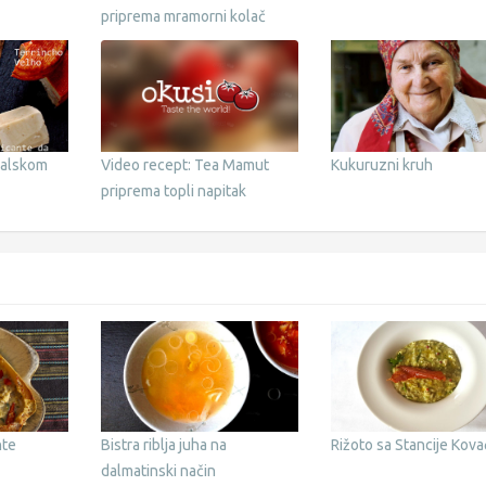
priprema mramorni kolač
galskom
Video recept: Tea Mamut
Kukuruzni kruh
priprema topli napitak
nte
Bistra riblja juha na
Rižoto sa Stancije Kovač
dalmatinski način