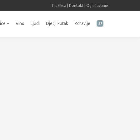
Tražilica
|
Kontakt
|
Oglašavanje
tice
Vino
Ljudi
Dječji kutak
Zdravlje