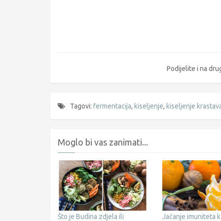
Podijelite i na d
Tagovi:
fermentacija
,
kiseljenje
,
kiseljenje krastav
Moglo bi vas zanimati...
Što je Budina zdjela ili
Jačanje imuniteta k