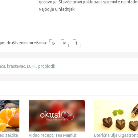
gotovo je. Stavite pravi poklopac i spremite na hladn
Najbolje u hladnjak.
rugim društvenim mrežama:
aca
,
krastavac
,
LCHF
,
probiotik
ao zaštita
Video recept: Tea Mamut
Eterična ulja u gastrono