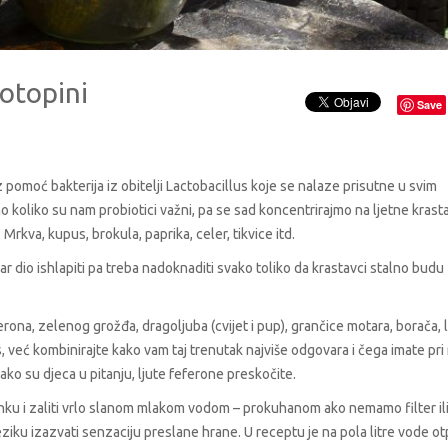
 otopini
Save
uz pomoć bakterija iz obitelji Lactobacillus koje se nalaze prisutne u svim
o koliko su nam probiotici važni, pa se sad koncentrirajmo na ljetne krast
 Mrkva, kupus, brokula, paprika, celer, tikvice itd.
r dio ishlapiti pa treba nadoknaditi svako toliko da krastavci stalno budu
ferona, zelenog grožđa, dragoljuba (cvijet i pup), grančice motara, borača, 
, već kombinirajte kako vam taj trenutak najviše odgovara i čega imate pri 
ako su djeca u pitanju, ljute feferone preskočite.
nku i zaliti vrlo slanom mlakom vodom – prokuhanom ako nemamo filter il
ku izazvati senzaciju preslane hrane. U receptu je na pola litre vode otp