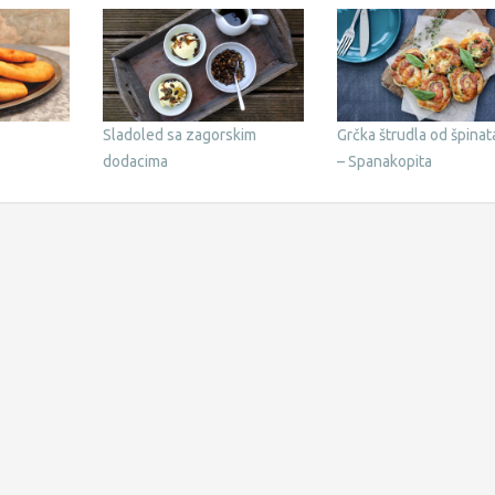
Sladoled sa zagorskim
Grčka štrudla od špinata
dodacima
– Spanakopita