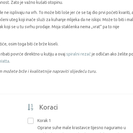
lanost. Zato je važno kušati otopinu.
ne isplivaju na vrh. To može biti loše jer će se taj dio prvi početi kvariti, 
kleni uteg koji inače služi za kuhanje mlijeka da ne iskipi. Može to biti i mal
etak koji se u tu svrhu prodaje. Moja staklenka nema „vrat” pa to nije
će, osim toga biti će brže kiseli.
 ribati povrće direktno u kutiju a ovaj
spiralni rezač
je odličan ako želite p
Watta
.
m možete brže i kvalitetnije napraviti slijedeću turu.
Koraci
Korak 1
Oprane suhe male krastavce tijesno naguramo u