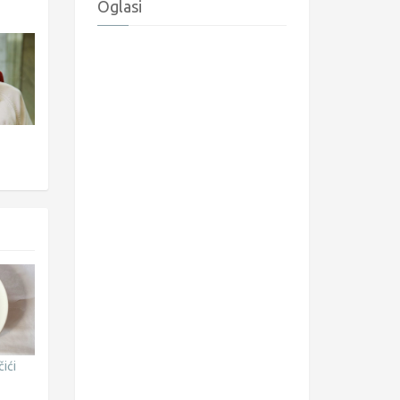
Oglasi
ići