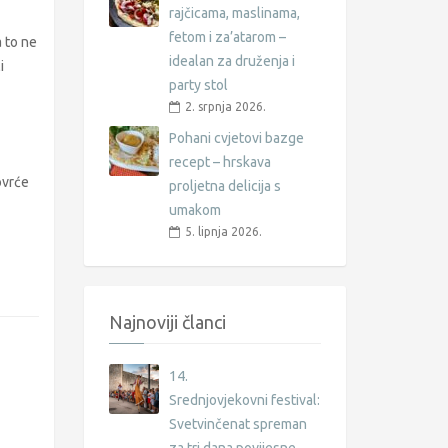
rajčicama, maslinama,
fetom i za’atarom –
a to ne
idealan za druženja i
i
party stol
2. srpnja 2026.
Pohani cvjetovi bazge
recept – hrskava
ovrće
proljetna delicija s
umakom
5. lipnja 2026.
Najnoviji članci
14.
Srednjovjekovni festival:
Svetvinčenat spreman