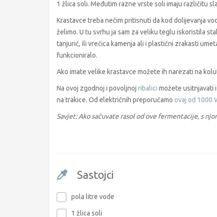
1 žlica soli. Međutim razne vrste soli imaju različitu s
Krastavce treba nečim pritisnuti da kod dolijevanja vode 
želimo. U tu svrhu ja sam za veliku teglu iskoristila sta
tanjurić, ili vrećica kamenja ali i plastični zrakasti um
funkcioniralo.
Ako imate velike krastavce možete ih narezati na koluti
Na ovoj zgodnoj i povoljnoj
ribalici
možete usitnjavati i
na trakice. Od električnih preporučamo
ovaj od 1000 
Savjet: Ako sačuvate rasol od ove fermentacije, s njo
Sastojci
pola litre vode
1 žlica soli