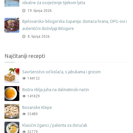
idealne za osvježenje tijekom ljeta
19. lipnja 2026.
Bjelovarsko-bilogorska županija: domaća hrana, OPG-ovi i
autentični doživljaji Bilogore
8. lipnja 2026.
Najčitaniji recepti
Savršenstvo od kolača, s jabukama i grizom
144152
Bistra riblja juha na dalmatinski način
141829
Bosanske Klepe
55489
Klasični žganci / palenta za doručak
53779