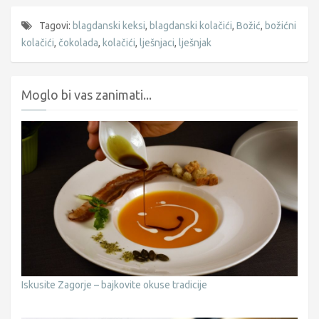
Tagovi:
blagdanski keksi
,
blagdanski kolačići
,
Božić
,
božićni
kolačići
,
čokolada
,
kolačići
,
lješnjaci
,
lješnjak
Moglo bi vas zanimati...
Iskusite Zagorje – bajkovite okuse tradicije