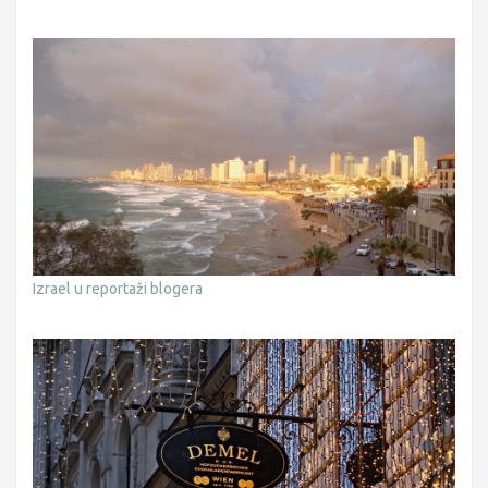
Izrael u reportaži blogera