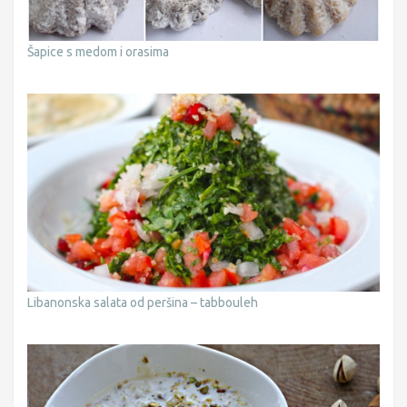
Šapice s medom i orasima
Libanonska salata od peršina – tabbouleh