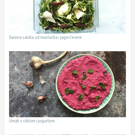
Šarena salata od maslačka i jagorčevine
Umak s ciklom i jogurtom