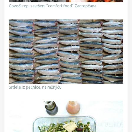
Goveđi rep: savršeni “comfort food” Zagrepčana
Srdele iz pećnice, na ražnjiću