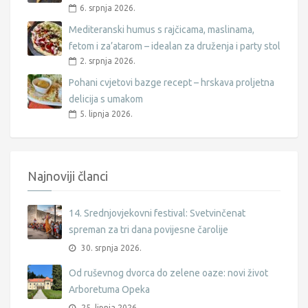
6. srpnja 2026.
Mediteranski humus s rajčicama, maslinama,
fetom i za’atarom – idealan za druženja i party stol
2. srpnja 2026.
Pohani cvjetovi bazge recept – hrskava proljetna
delicija s umakom
5. lipnja 2026.
Najnoviji članci
14. Srednjovjekovni festival: Svetvinčenat
spreman za tri dana povijesne čarolije
30. srpnja 2026.
Od ruševnog dvorca do zelene oaze: novi život
Arboretuma Opeka
25. lipnja 2026.