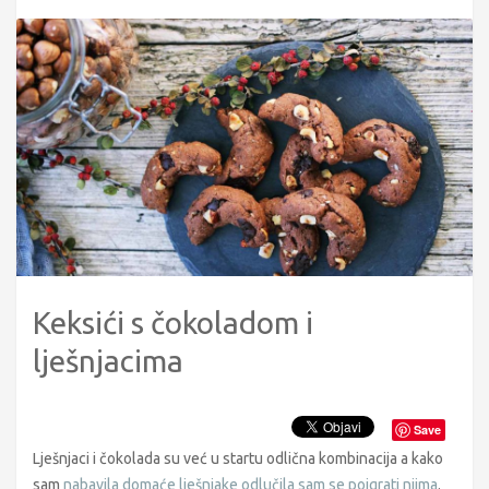
Keksići s čokoladom i
lješnjacima
Save
Lješnjaci i čokolada su već u startu odlična kombinacija a kako
sam
nabavila domaće lješnjake odlučila sam se poigrati njima
.