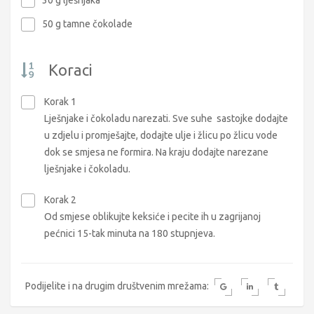
50 g tamne čokolade
Koraci
Korak 1
Lješnjake i čokoladu narezati. Sve suhe sastojke dodajte
u zdjelu i promješajte, dodajte ulje i žlicu po žlicu vode
dok se smjesa ne formira. Na kraju dodajte narezane
lješnjake i čokoladu.
Korak 2
Od smjese oblikujte keksiće i pecite ih u zagrijanoj
pećnici 15-tak minuta na 180 stupnjeva.
Podijelite i na drugim društvenim mrežama: