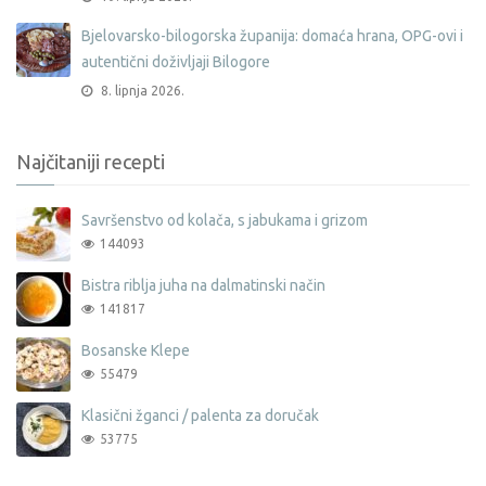
Bjelovarsko-bilogorska županija: domaća hrana, OPG-ovi i
autentični doživljaji Bilogore
8. lipnja 2026.
Najčitaniji recepti
Savršenstvo od kolača, s jabukama i grizom
144093
Bistra riblja juha na dalmatinski način
141817
Bosanske Klepe
55479
Klasični žganci / palenta za doručak
53775