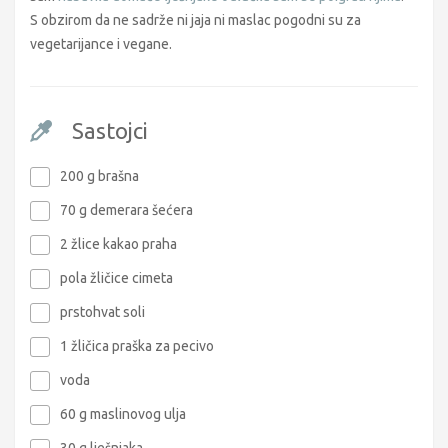
S obzirom da ne sadrže ni jaja ni maslac pogodni su za
vegetarijance i vegane.
Sastojci
200 g brašna
70 g demerara šećera
2 žlice kakao praha
pola žličice cimeta
prstohvat soli
1 žličica praška za pecivo
voda
60 g maslinovog ulja
30 g lješnjaka