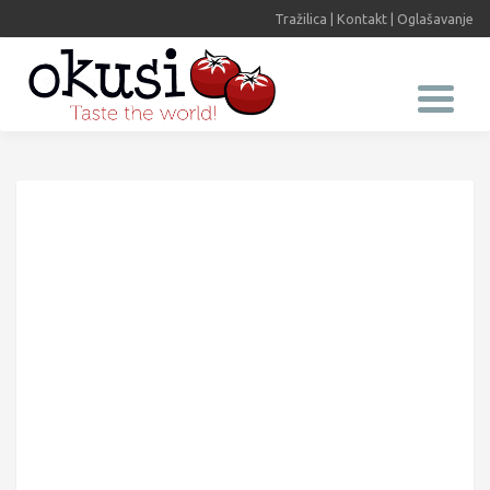
Tražilica
|
Kontakt
|
Oglašavanje