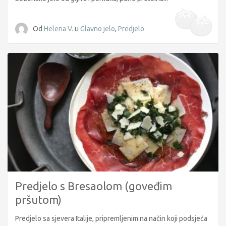
Od
Helena V.
u
Glavno jelo
,
Predjelo
Predjelo s Bresaolom (goveđim
pršutom)
Predjelo sa sjevera Italije, pripremljenim na način koji podsjeća