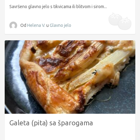
Savršeno glavno jelo s tikvicama ili blitvom i sirom...
Od
Helena V.
u
Glavno jelo
Galeta (pita) sa šparogama