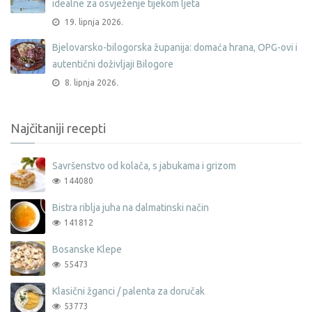
idealne za osvježenje tijekom ljeta
19. lipnja 2026.
Bjelovarsko-bilogorska županija: domaća hrana, OPG-ovi i
autentični doživljaji Bilogore
8. lipnja 2026.
Najčitaniji recepti
Savršenstvo od kolača, s jabukama i grizom
144080
Bistra riblja juha na dalmatinski način
141812
Bosanske Klepe
55473
Klasični žganci / palenta za doručak
53773