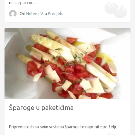
na carpaccio....
Od
Helena V.
u
Predjelo
Šparoge u paketićima
Pripremate ih sa svim vrstama šparoga te napunite po želji...