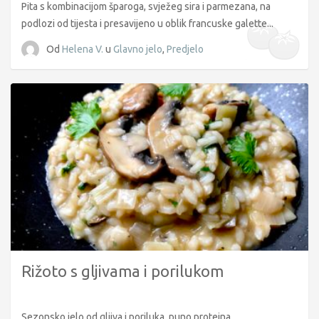
Pita s kombinacijom šparoga, svježeg sira i parmezana, na
podlozi od tijesta i presavijeno u oblik francuske galette...
Od
Helena V.
u
Glavno jelo
,
Predjelo
Rižoto s gljivama i porilukom
Sezonsko jelo od gljiva i poriluka, puno proteina...