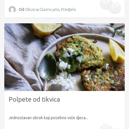
Od
Okusi
u
Glavno jelo
,
Predjelo
Polpete od tikvica
Jednostavan obrok koji posebno vole djeca...