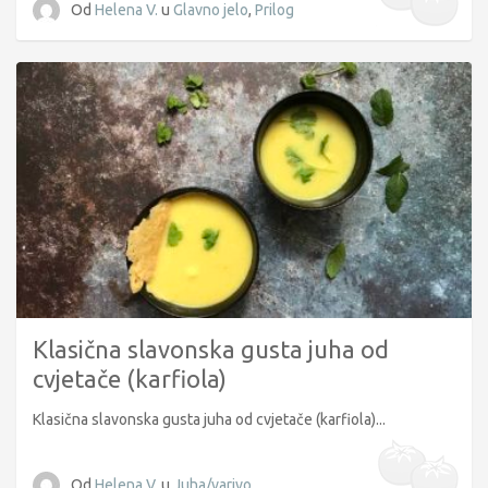
Od
Helena V.
u
Glavno jelo
,
Prilog
Klasična slavonska gusta juha od
cvjetače (karfiola)
Klasična slavonska gusta juha od cvjetače (karfiola)...
Od
Helena V.
u
Juha/varivo