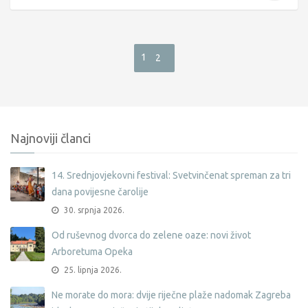
1
2
Najnoviji članci
14. Srednjovjekovni festival: Svetvinčenat spreman za tri
dana povijesne čarolije
30. srpnja 2026.
Od ruševnog dvorca do zelene oaze: novi život
Arboretuma Opeka
25. lipnja 2026.
Ne morate do mora: dvije riječne plaže nadomak Zagreba