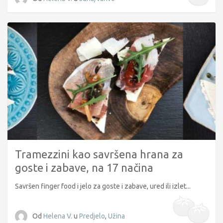
Tramezzini kao savršena hrana za
goste i zabave, na 17 načina
Savršen finger food i jelo za goste i zabave, ured ili izlet...
Od
Helena V.
u
Predjelo
,
Užina