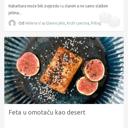
Rabarbara može biti zvijezda i u slanim a ne samo slatkim
jelima...
Od
Helena V.
u
Glavno jelo
,
Kruh i peciva
,
Prilog
Feta u omotaču kao desert