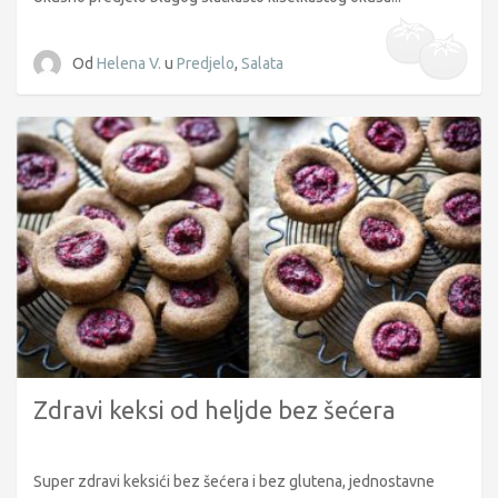
Od
Helena V.
u
Predjelo
,
Salata
Zdravi keksi od heljde bez šećera
Super zdravi keksići bez šećera i bez glutena, jednostavne