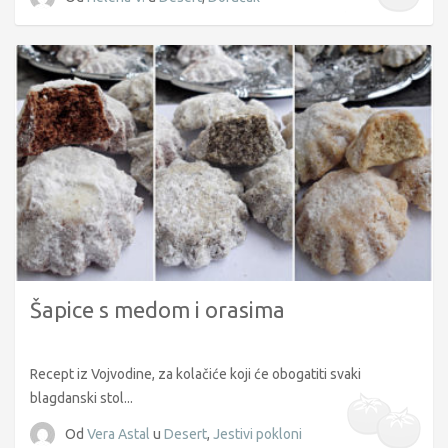
Šapice s medom i orasima
Recept iz Vojvodine, za kolačiće koji će obogatiti svaki
blagdanski stol...
Od
Vera Astal
u
Desert
,
Jestivi pokloni