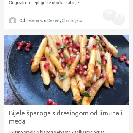
Originalni recept grčke otočke kuhinje...
Od
Helena V.
u
Desert
,
Glavno jelo
Bijele šparoge s dresingom od limuna i
meda
Ukusno predjelo blagog slatkasto kiselkastog okusa...