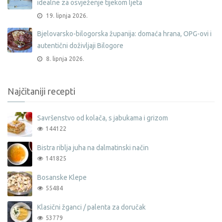
idealne za osvježenje tijekom ljeta
19. lipnja 2026.
Bjelovarsko-bilogorska županija: domaća hrana, OPG-ovi i
autentični doživljaji Bilogore
8. lipnja 2026.
Najčitaniji recepti
Savršenstvo od kolača, s jabukama i grizom
144122
Bistra riblja juha na dalmatinski način
141825
Bosanske Klepe
55484
Klasični žganci / palenta za doručak
53779