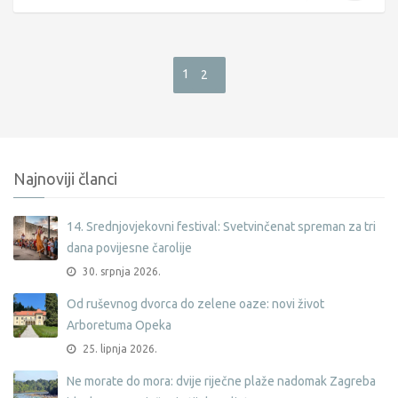
1
2
Najnoviji članci
14. Srednjovjekovni festival: Svetvinčenat spreman za tri
dana povijesne čarolije
30. srpnja 2026.
Od ruševnog dvorca do zelene oaze: novi život
Arboretuma Opeka
25. lipnja 2026.
Ne morate do mora: dvije riječne plaže nadomak Zagreba