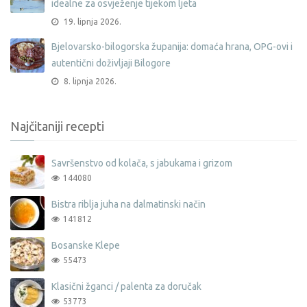
idealne za osvježenje tijekom ljeta
19. lipnja 2026.
Bjelovarsko-bilogorska županija: domaća hrana, OPG-ovi i
autentični doživljaji Bilogore
8. lipnja 2026.
Najčitaniji recepti
Savršenstvo od kolača, s jabukama i grizom
144080
Bistra riblja juha na dalmatinski način
141812
Bosanske Klepe
55473
Klasični žganci / palenta za doručak
53773