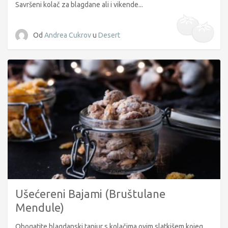
Savršeni kolač za blagdane ali i vikende...
Od
Andrea Cukrov
u
Desert
Ušećereni Bajami (Bruštulane
Mendule)
Obogatite blagdanski tanjur s kolačima ovim slatkišem kojeg