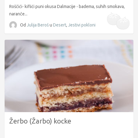
Roščići- kiflići puni okusa Dalmacije - badema, suhih smokava,
naranče...
Od
Julija Beroš
u
Desert
,
Jestivi pokloni
Žerbo (Žarbo) kocke