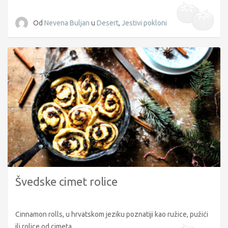
Od
Nevena Buljan
u
Desert
,
Jestivi pokloni
Švedske cimet rolice
Cinnamon rolls, u hrvatskom jeziku poznatiji kao ružice, pužići
ili rolice od cimeta...