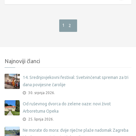
1
2
Najnoviji članci
14. Srednjovjekovni festival: Svetvinčenat spreman za tri
dana povijesne čarolije
30. srpnja 2026.
Od ruševnog dvorca do zelene oaze: novi život
Arboretuma Opeka
25. lipnja 2026.
Ne morate do mora: dvije riječne plaže nadomak Zagreba