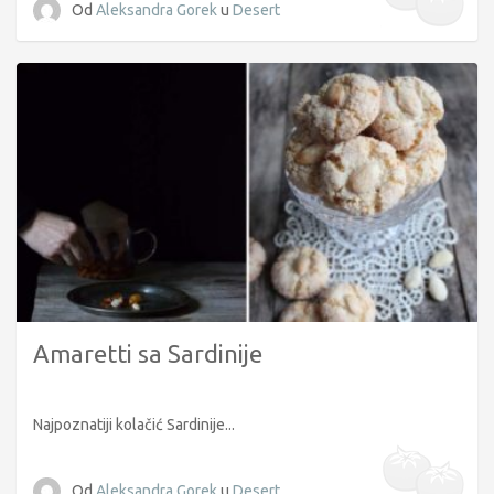
Od
Aleksandra Gorek
u
Desert
Amaretti sa Sardinije
Najpoznatiji kolačić Sardinije...
Od
Aleksandra Gorek
u
Desert