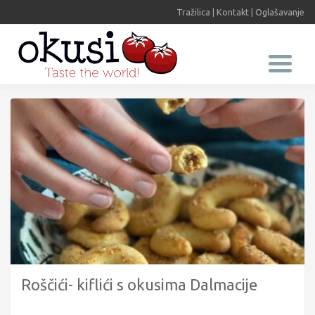
Tražilica
|
Kontakt
|
Oglašavanje
Roščići- kiflići s okusima Dalmacije