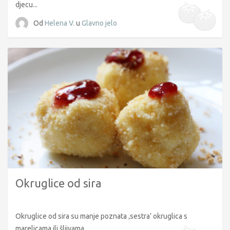
djecu...
Od
Helena V.
u
Glavno jelo
Okruglice od sira
Okruglice od sira su manje poznata ‚sestra’ okruglica s
marelicama ili šljivama...