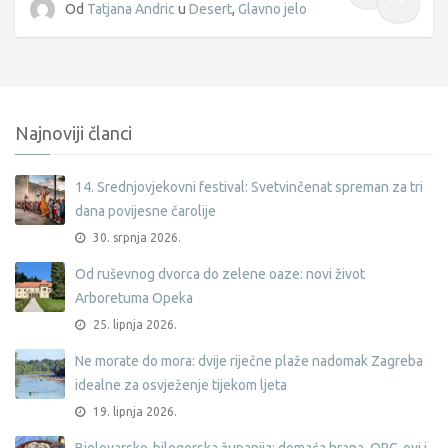
Od
Tatjana Andric
u
Desert
,
Glavno jelo
Najnoviji članci
14. Srednjovjekovni festival: Svetvinčenat spreman za tri
dana povijesne čarolije
30. srpnja 2026.
Od ruševnog dvorca do zelene oaze: novi život
Arboretuma Opeka
25. lipnja 2026.
Ne morate do mora: dvije riječne plaže nadomak Zagreba
idealne za osvježenje tijekom ljeta
19. lipnja 2026.