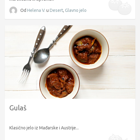
Od
Helena V.
u
Desert
,
Glavno jelo
Gulaš
Klasično jelo iz Mađarske i Austrije...