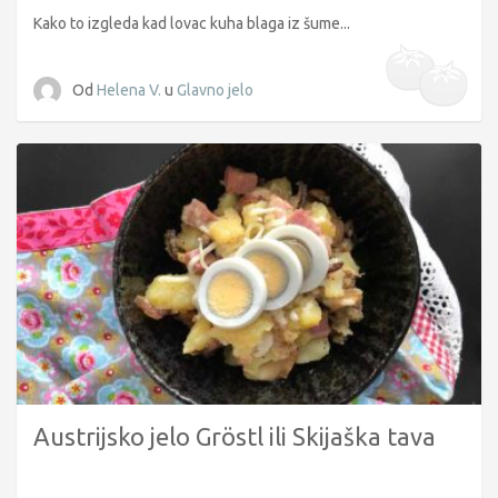
Kako to izgleda kad lovac kuha blaga iz šume...
Od
Helena V.
u
Glavno jelo
Austrijsko jelo Gröstl ili Skijaška tava