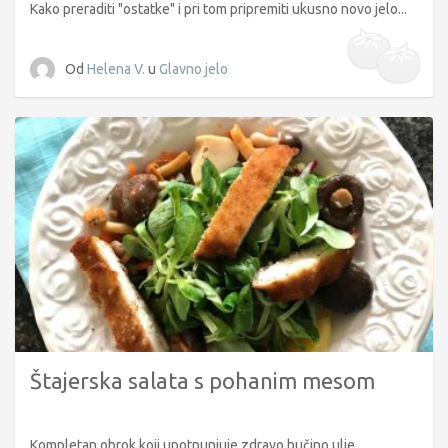
Kako preraditi "ostatke" i pri tom pripremiti ukusno novo jelo...
Od
Helena V.
u
Glavno jelo
Štajerska salata s pohanim mesom
Kompletan obrok koji upotpunjuje zdravo bučino ulje...