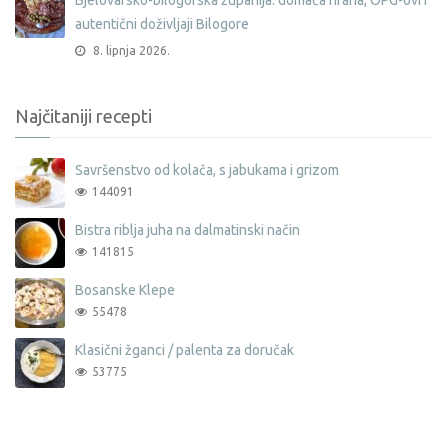
Bjelovarsko-bilogorska županija: domaća hrana, OPG-ovi i
autentični doživljaji Bilogore
8. lipnja 2026.
Najčitaniji recepti
Savršenstvo od kolača, s jabukama i grizom
144091
Bistra riblja juha na dalmatinski način
141815
Bosanske Klepe
55478
Klasični žganci / palenta za doručak
53775