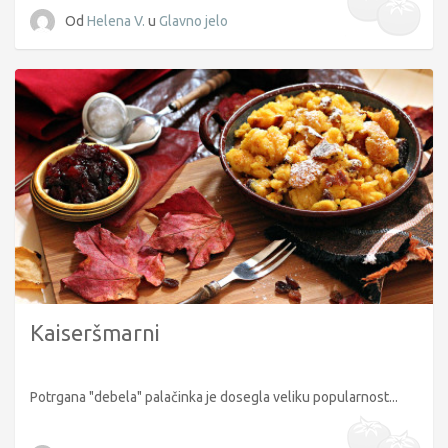
Od
Helena V.
u
Glavno jelo
Kaiseršmarni
Potrgana "debela" palačinka je dosegla veliku popularnost...