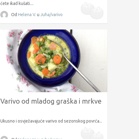
ćete ikad kušati....
Od
Helena V.
u
Juha/varivo
Varivo od mladog graška i mrkve
Ukusno i osvježavajuće varivo od sezonskog povrća...