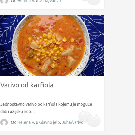
Od
Helena V.
u
Juha/varivo
Varivo od karfiola
Jednostavno varivo od karfiola kojemu je moguće
dati i azijsku notu...
Od
Helena V.
u
Glavno jelo
,
Juha/varivo