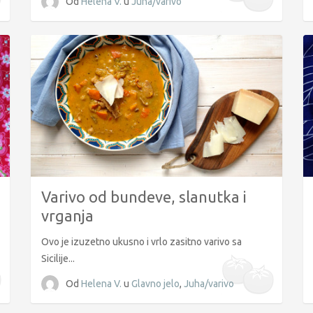
Od
Helena V.
u
Juha/varivo
Varivo od bundeve, slanutka i
vrganja
Ovo je izuzetno ukusno i vrlo zasitno varivo sa
Sicilije...
Od
Helena V.
u
Glavno jelo
,
Juha/varivo