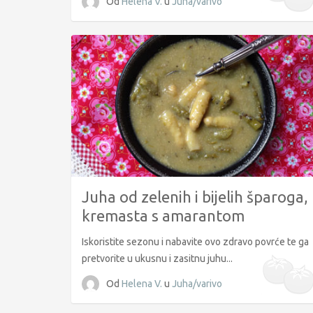
Od
Helena V.
u
Juha/varivo
Juha od zelenih i bijelih šparoga,
kremasta s amarantom
Iskoristite sezonu i nabavite ovo zdravo povrće te ga
pretvorite u ukusnu i zasitnu juhu...
Od
Helena V.
u
Juha/varivo