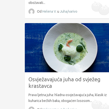
obožavati...
Od
Helena V.
u
Juha/varivo
Osvježavajuća juha od svježeg
krastavca
Prava ljetna juha: hladna osvježavajuća juha, klasik iz
kuharica bečkih baka, obogaćen lososom...