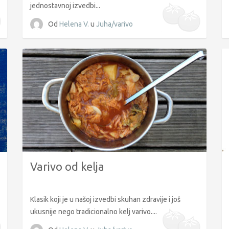
jednostavnoj izvedbi...
Od
Helena V.
u
Juha/varivo
Varivo od kelja
Klasik koji je u našoj izvedbi skuhan zdravije i još
ukusnije nego tradicionalno kelj varivo....