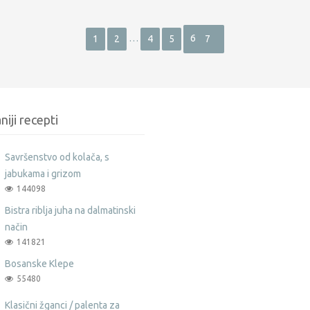
…
6
1
2
4
5
7
niji recepti
Savršenstvo od kolača, s
jabukama i grizom
144098
Bistra riblja juha na dalmatinski
način
141821
Bosanske Klepe
55480
Klasični žganci / palenta za