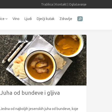
Tražilica
|
Kontakt
|
Oglašavanje
tice
Vino
Ljudi
Dječji kutak
Zdravlje
Juha od bundeve i gljiva
Jedna od najboljih jesenskih juha od bundeve, koje