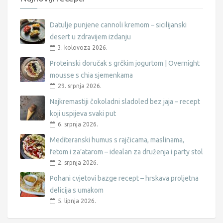
Datulje punjene cannoli kremom – sicilijanski
desert u zdravijem izdanju
3. kolovoza 2026.
Proteinski doručak s grčkim jogurtom | Overnight
mousse s chia sjemenkama
29. srpnja 2026.
Najkremastiji čokoladni sladoled bez jaja – recept
koji uspijeva svaki put
6. srpnja 2026.
Mediteranski humus s rajčicama, maslinama,
fetom i za’atarom – idealan za druženja i party stol
2. srpnja 2026.
Pohani cvjetovi bazge recept – hrskava proljetna
delicija s umakom
5. lipnja 2026.