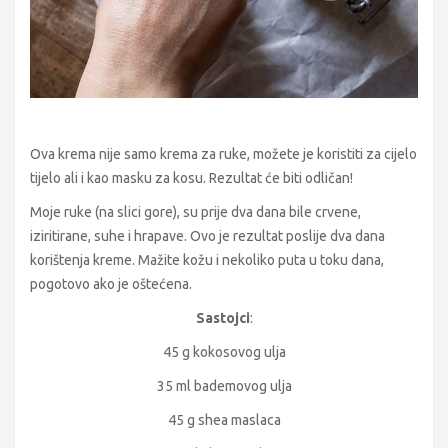
Ova krema nije samo krema za ruke, možete je koristiti za cijelo
tijelo ali i kao masku za kosu. Rezultat će biti odličan!
Moje ruke (na slici gore), su prije dva dana bile crvene,
iziritirane, suhe i hrapave. Ovo je rezultat poslije dva dana
korištenja kreme. Mažite kožu i nekoliko puta u toku dana,
pogotovo ako je oštećena.
Sastojci
:
45 g kokosovog ulja
35 ml bademovog ulja
45 g shea maslaca