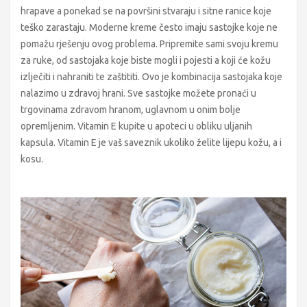
hrapave a ponekad se na površini stvaraju i sitne ranice koje
teško zarastaju. Moderne kreme često imaju sastojke koje ne
pomažu rješenju ovog problema. Pripremite sami svoju kremu
za ruke, od sastojaka koje biste mogli i pojesti a koji će kožu
izlječiti i nahraniti te zaštititi. Ovo je kombinacija sastojaka koje
nalazimo u zdravoj hrani. Sve sastojke možete pronaći u
trgovinama zdravom hranom, uglavnom u onim bolje
opremljenim. Vitamin E kupite u apoteci u obliku uljanih
kapsula. Vitamin E je vaš saveznik ukoliko želite lijepu kožu, a i
kosu.