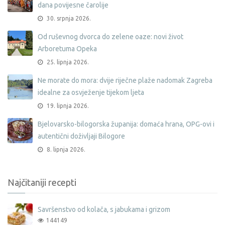
dana povijesne čarolije
30. srpnja 2026.
Od ruševnog dvorca do zelene oaze: novi život
Arboretuma Opeka
25. lipnja 2026.
Ne morate do mora: dvije riječne plaže nadomak Zagreba
idealne za osvježenje tijekom ljeta
19. lipnja 2026.
Bjelovarsko-bilogorska županija: domaća hrana, OPG-ovi i
autentični doživljaji Bilogore
8. lipnja 2026.
Najčitaniji recepti
Savršenstvo od kolača, s jabukama i grizom
144149