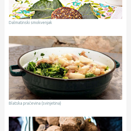
Dalmatinski smokvenjak
Blatska pračevina (svinjetina)