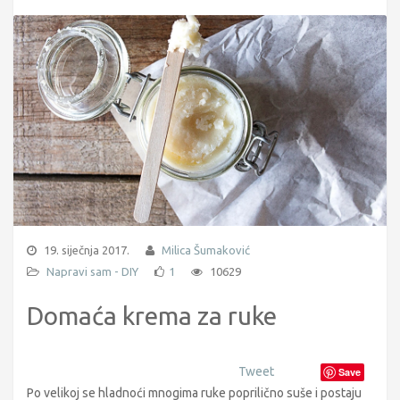
19. siječnja 2017.
Milica Šumaković
Napravi sam - DIY
1
10629
Domaća krema za ruke
Tweet
Save
Po velikoj se hladnoći mnogima ruke poprilično suše i postaju