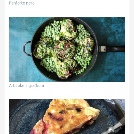
Panforte nero
Artičoke s graškom