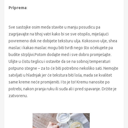
Priprema
:
Sve sastojke osim meda stavite u manju posudicu pa
zagrijavajte na tihoj vatri kako bi se sve otopilo, miješajući
povremeno dok ne dobijete teksturu ulja. Kokosovo ulje, shea
maslac i kakao maslac mogu biti tvrđi nego što očekujete pa
budite strpljivi.Potom dodajte med i sve dobro promješajte.
Ulijte u čistu teglicu i ostavite da se na sobnoj temperaturi
potpuno stegne – za to će biti potrebno nekoliko sati. Nemojte
satvljati u hladnjak jer će tekstura biti loša, mada se kvalitet
same kreme neće promijeniti. I to je to! Kremu nanosite po
potrebi, nakon pranja ruku ili suđa ali i pred spavanje. Držite je
zatvorenu.