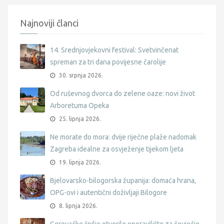
Najnoviji članci
14. Srednjovjekovni festival: Svetvinčenat
spreman za tri dana povijesne čarolije
30. srpnja 2026.
Od ruševnog dvorca do zelene oaze: novi život
Arboretuma Opeka
25. lipnja 2026.
Ne morate do mora: dvije riječne plaže nadomak
Zagreba idealne za osvježenje tijekom ljeta
19. lipnja 2026.
Bjelovarsko-bilogorska županija: domaća hrana,
OPG-ovi i autentični doživljaji Bilogore
8. lipnja 2026.
Cerovačke špilje otvorile oporavilište za čovječje