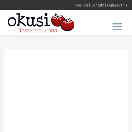
Tražilica
|
Kontakt
|
Oglašavanje