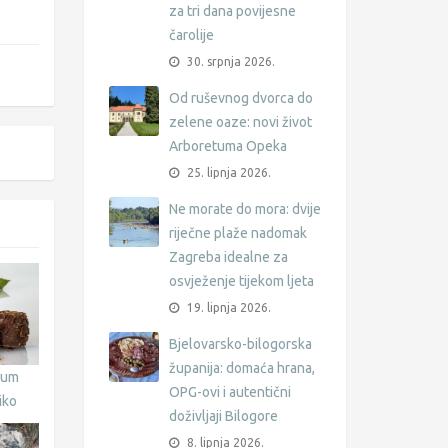
za tri dana povijesne
čarolije
30. srpnja 2026.
Od ruševnog dvorca do
zelene oaze: novi život
Arboretuma Opeka
25. lipnja 2026.
Ne morate do mora: dvije
riječne plaže nadomak
Zagreba idealne za
osvježenje tijekom ljeta
19. lipnja 2026.
Bjelovarsko-bilogorska
županija: domaća hrana,
rum
OPG-ovi i autentični
iko
doživljaji Bilogore
8. lipnja 2026.