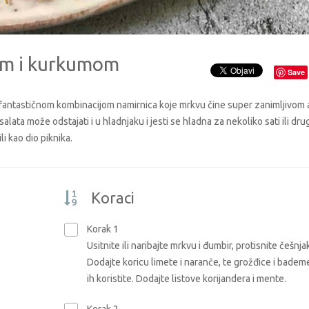
om i kurkumom
Save
 fantastičnom kombinacijom namirnica koje mrkvu čine super zanimljivom 
ta može odstajati i u hladnjaku i jesti se hladna za nekoliko sati ili dru
li kao dio piknika.
Koraci
Korak 1
Usitnite ili naribajte mrkvu i đumbir, protisnite češnja
Dodajte koricu limete i naranče, te grožđice i badem
ih koristite. Dodajte listove korijandera i mente.