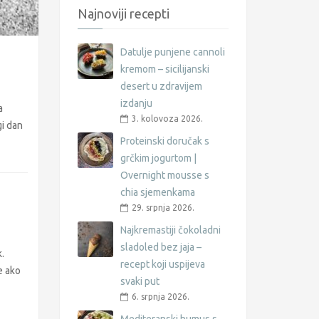
Najnoviji recepti
Datulje punjene cannoli
kremom – sicilijanski
desert u zdravijem
izdanju
a
3. kolovoza 2026.
gi dan
Proteinski doručak s
grčkim jogurtom |
Overnight mousse s
chia sjemenkama
29. srpnja 2026.
Najkremastiji čokoladni
sladoled bez jaja –
k.
recept koji uspijeva
e ako
svaki put
6. srpnja 2026.