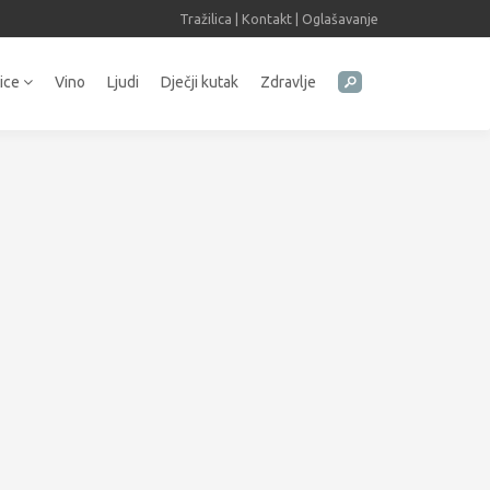
Tražilica
|
Kontakt
|
Oglašavanje
tice
Vino
Ljudi
Dječji kutak
Zdravlje