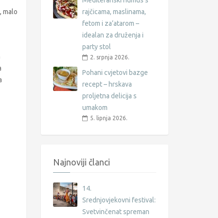
Mediteranski humus s
, malo
rajčicama, maslinama,
fetom i za’atarom –
idealan za druženja i
party stol
m
2. srpnja 2026.
a
Pohani cvjetovi bazge
a
recept – hrskava
proljetna delicija s
umakom
5. lipnja 2026.
Najnoviji članci
14.
Srednjovjekovni festival:
Svetvinčenat spreman