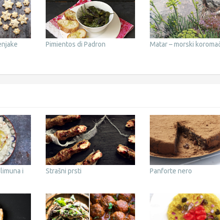
enjake
Pimientos di Padron
Matar – morski koroma
 limuna i
Strašni prsti
Panforte nero