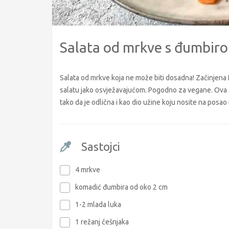
Salata od mrkve s đumbir
Salata od mrkve koja ne može biti dosadna! Začinjena
salatu jako osvježavajućom. Pogodno za vegane. Ova sala
tako da je odlična i kao dio užine koju nosite na posao i
Sastojci
4 mrkve
komadić đumbira od oko 2 cm
1-2 mlada luka
1 režanj češnjaka