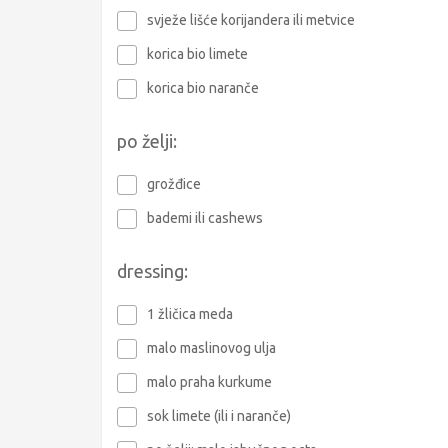
svježe lišće korijandera ili metvice
korica bio limete
korica bio naranče
po želji:
grožđice
bademi ili cashews
dressing:
1 žličica meda
malo maslinovog ulja
malo praha kurkume
sok limete (ili i naranče)