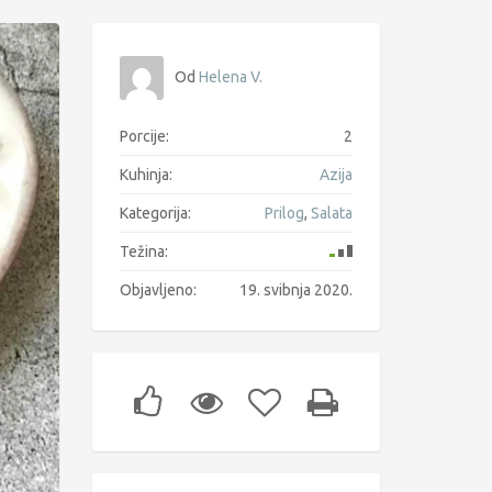
Od
Helena V.
Porcije:
2
Kuhinja:
Azija
Kategorija:
Prilog
,
Salata
Težina:
Objavljeno:
19. svibnja 2020.