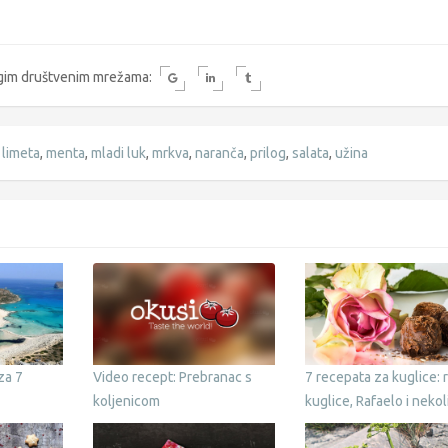
rugim društvenim mrežama:
,
limeta
,
menta
,
mladi luk
,
mrkva
,
naranča
,
prilog
,
salata
,
užina
za 7
Video recept: Prebranac s
7 recepata za kuglice: 
koljenicom
kuglice, Rafaelo i nekol
drugih