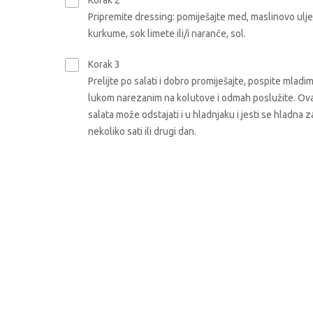
Korak 2
Pripremite dressing: pomiješajte med, maslinovo ulje
kurkume, sok limete ili/i naranče, sol.
Korak 3
Prelijte po salati i dobro promiješajte, pospite mladi
lukom narezanim na kolutove i odmah poslužite. Ov
salata može odstajati i u hladnjaku i jesti se hladna z
nekoliko sati ili drugi dan.