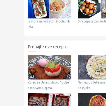
Iz mora na vaš stol: 9 odličnih
5 recepata za med
jela
Probajte ove recepte...
Kolač za Uskrs: slatko “polje”
Namaz od feta sira,
s mrkvom i jajima
češnjaka