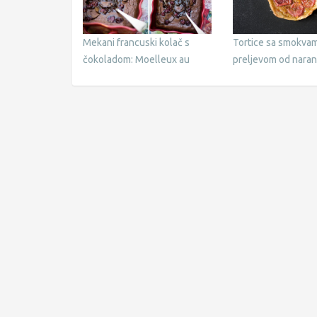
Mekani francuski kolač s
Tortice sa smokvam
čokoladom: Moelleux au
preljevom od nara
chocolat