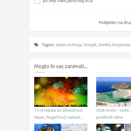
po želji: malo jabučnog octa
Podijelite i na d
Tagovi:
azijska kuhinja
,
češnjak
,
đumbir
,
korijandar
Moglo bi vas zanimati...
15 recepata za Silvestrovo:
Otok Kreta – vodič 
tapas, fingerfood, namazi…
predivnih dana