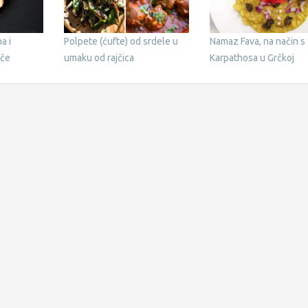
a i
Polpete (ćufte) od srdele u
Namaz Fava, na način s
nče
umaku od rajčica
Karpathosa u Grčkoj