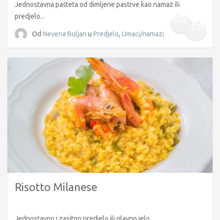
Jednostavna pašteta od dimljene pastrve kao namaz ili
predjelo...
Od
Nevena Buljan
u
Predjelo
,
Umaci/namazi
Risotto Milanese
Jednostavno i zasitno predjelo ili glavno jelo...