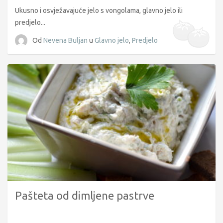
Ukusno i osvježavajuće jelo s vongolama, glavno jelo ili
predjelo...
Od
Nevena Buljan
u
Glavno jelo
,
Predjelo
Pašteta od dimljene pastrve