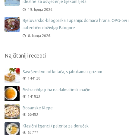
idealne za osvježenje tijekom ljeta
19. lipnja 2026.
Bjelovarsko-bilogorska županija: domaća hrana, OPG-ovi i
autentični doživljaji Bilogore
8. lipnja 2026.
Najčitaniji recepti
Savršenstvo od kolača, s jabukama i grizom
144120
Bistra riblja juha na dalmatinski način
141823
Bosanske Klepe
55483
Klasični žganci / palenta za doručak
53777