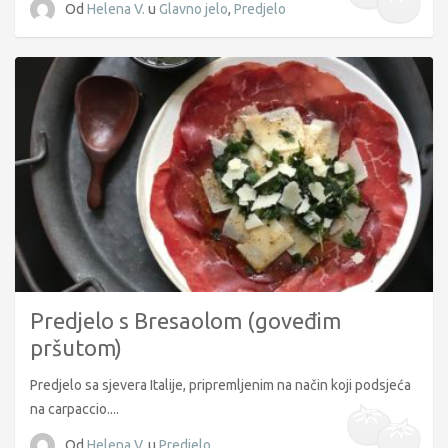
Od
Helena V.
u
Glavno jelo
,
Predjelo
Predjelo s Bresaolom (goveđim
pršutom)
Predjelo sa sjevera Italije, pripremljenim na način koji podsjeća
na carpaccio....
Od
Helena V.
u
Predjelo