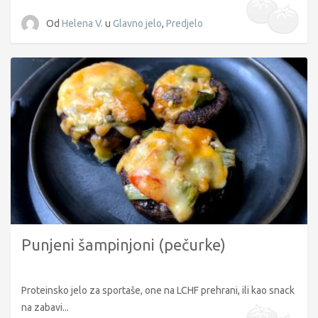
Od
Helena V.
u
Glavno jelo
,
Predjelo
Punjeni šampinjoni (pečurke)
Proteinsko jelo za sportaše, one na LCHF prehrani, ili kao snack
na zabavi...