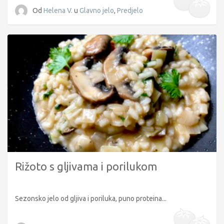
Od
Helena V.
u
Glavno jelo
,
Predjelo
Rižoto s gljivama i porilukom
Sezonsko jelo od gljiva i poriluka, puno proteina...