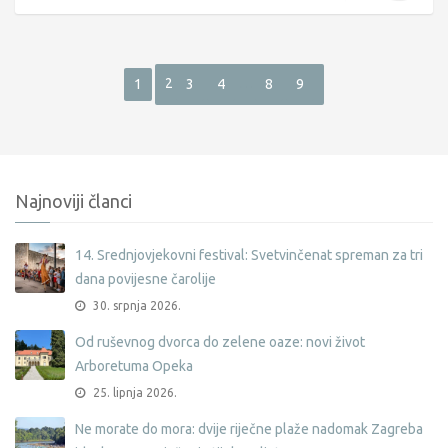
2
…
1
3
4
8
9
Najnoviji članci
14. Srednjovjekovni festival: Svetvinčenat spreman za tri
dana povijesne čarolije
30. srpnja 2026.
Od ruševnog dvorca do zelene oaze: novi život
Arboretuma Opeka
25. lipnja 2026.
Ne morate do mora: dvije riječne plaže nadomak Zagreba