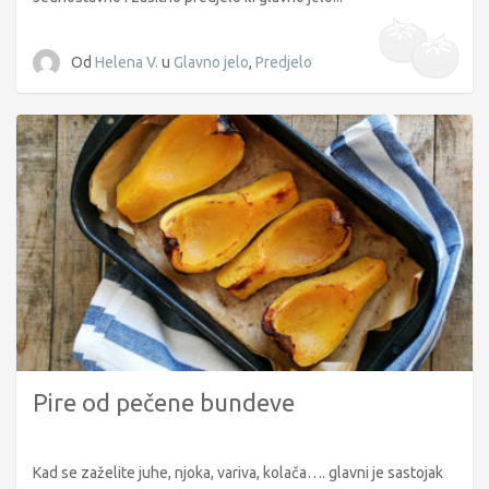
Od
Helena V.
u
Glavno jelo
,
Predjelo
Pire od pečene bundeve
Kad se zaželite juhe, njoka, variva, kolača…. glavni je sastojak