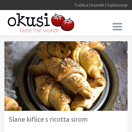
Tražilica
|
Kontakt
|
Oglašavanje
Slane kiflice s ricotta sirom