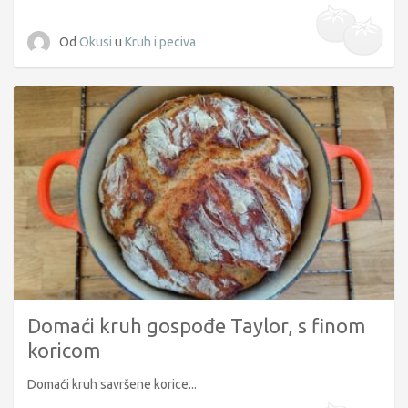
Od
Okusi
u
Kruh i peciva
Domaći kruh gospođe Taylor, s finom
koricom
Domaći kruh savršene korice...