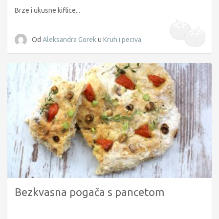
Brze i ukusne kiflice...
Od
Aleksandra Gorek
u
Kruh i peciva
Bezkvasna pogača s pancetom