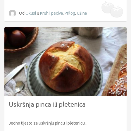
Od
Okusi
u
Kruh i peciva
,
Prilog
,
Užina
Uskršnja pinca ili pletenica
Jedno tijesto za Uskršnju pincu i pletenicu...