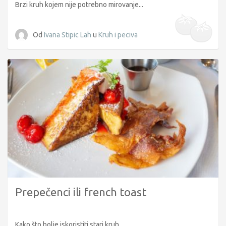
Brzi kruh kojem nije potrebno mirovanje...
Od
Ivana Stipic Lah
u
Kruh i peciva
Prepečenci ili french toast
Kako što bolje iskoristiti stari kruh...