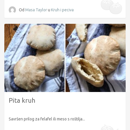
Od
Masa Taylor
u
Kruh i peciva
Pita kruh
Savršen prilog za felafel ili meso s roštilja...