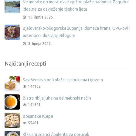
Ne morate do mora: dvije riječne plaže nadomak Zagreba
idealne za osvježenje tijekom ljeta
19. lipnja 2026.
Bjelovarsko-bilogorska županija: domaća hrana, OPG-ovi i
autentični doživljaji Bilogore
8. lipnja 2026.
Najčitaniji recepti
Savršenstvo od kolača, s jabukama i grizom
144102
Bistra riblja juha na dalmatinski način
141821
Bosanske Klepe
55481
Klasični žganci / palenta za doručak