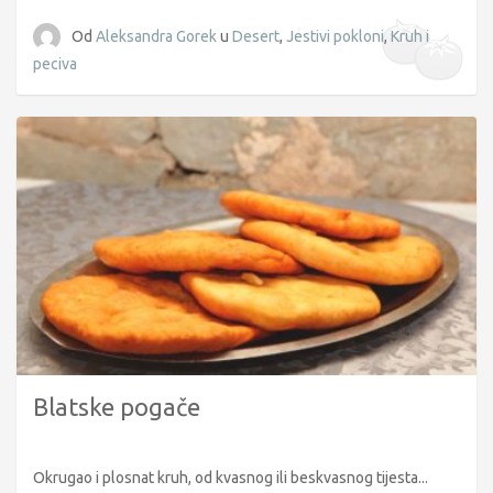
Od
Aleksandra Gorek
u
Desert
,
Jestivi pokloni
,
Kruh i
peciva
Blatske pogače
Okrugao i plosnat kruh, od kvasnog ili beskvasnog tijesta...