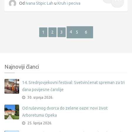
Od
Ivana Stipic Lah
u
Kruh i peciva
4
1
2
3
5
6
Najnoviji članci
14. Srednjovjekovni festival: Svetvinčenat spreman za tri
dana povijesne čarolije
30. srpnja 2026.
Od ruševnog dvorca do zelene oaze: novi život
Arboretuma Opeka
25. lipnja 2026.