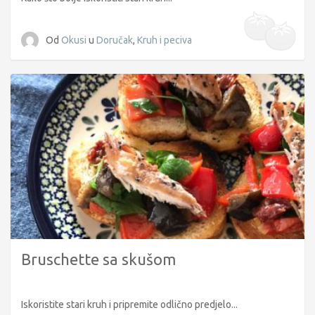
Od
Okusi
u
Doručak
,
Kruh i peciva
Bruschette sa skušom
Iskoristite stari kruh i pripremite odlično predjelo...