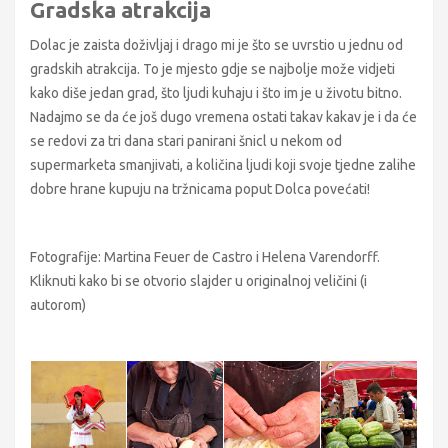
Gradska atrakcija
Dolac je zaista doživljaj i drago mi je što se uvrstio u jednu od
gradskih atrakcija. To je mjesto gdje se najbolje može vidjeti
kako diše jedan grad, što ljudi kuhaju i što im je u životu bitno.
Nadajmo se da će još dugo vremena ostati takav kakav je i da će
se redovi za tri dana stari panirani šnicl u nekom od
supermarketa smanjivati, a količina ljudi koji svoje tjedne zalihe
dobre hrane kupuju na tržnicama poput Dolca povećati!
Fotografije: Martina Feuer de Castro i Helena Varendorff.
Kliknuti kako bi se otvorio slajder u originalnoj veličini (i
autorom)