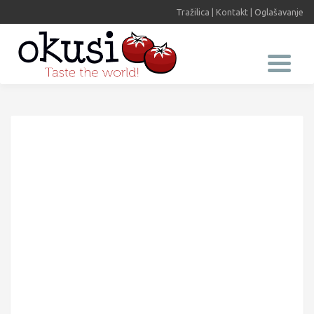
Tražilica
|
Kontakt
|
Oglašavanje