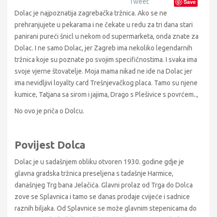
Tweet
Save
Dolac je najpoznatija zagrebačka tržnica. Ako se ne
prehranjujete u pekarama i ne čekate u redu za tri dana stari
panirani pureći šnicl u nekom od supermarketa, onda znate za
Dolac. I ne samo Dolac, jer Zagreb ima nekoliko legendarnih
tržnica koje su poznate po svojim specifičnostima. I svaka ima
svoje vjerne štovatelje. Moja mama nikad ne ide na Dolac jer
ima nevidljivi loyalty card Trešnjevačkog placa. Tamo su njene
kumice, Tatjana sa sirom i jajima, Drago s Plešivice s povrćem..,
No ovo je priča o Dolcu.
Povijest Dolca
Dolac je u sadašnjem obliku otvoren 1930. godine gdje je
glavna gradska tržnica preseljena s tadašnje Harmice,
današnjeg Trg bana Jelačića. Glavni prolaz od Trga do Dolca
zove se Splavnica i tamo se danas prodaje cvijeće i sadnice
raznih biljaka. Od Splavnice se može glavnim stepenicama do