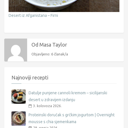
Desert iz Afganistana – Firni
Od Masa Taylor
Objavljeno: 6 članak/a
Najnoviji recepti
Datulje punjene cannoli kremom – sicilijanski
desert u zdravijem izdanju
3. kolovoza 2026.
Proteinski doručak s grčkim jogurtom | Overnight
mousse s chia sjemenkama
29. srpnja 2026.