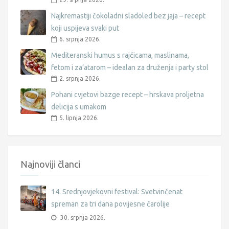
Najkremastiji čokoladni sladoled bez jaja – recept
koji uspijeva svaki put
6. srpnja 2026.
Mediteranski humus s rajčicama, maslinama,
fetom i za’atarom – idealan za druženja i party stol
2. srpnja 2026.
Pohani cvjetovi bazge recept – hrskava proljetna
delicija s umakom
5. lipnja 2026.
Najnoviji članci
14. Srednjovjekovni festival: Svetvinčenat
spreman za tri dana povijesne čarolije
30. srpnja 2026.