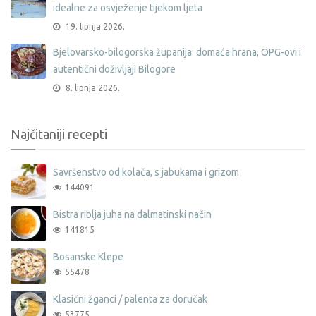
idealne za osvježenje tijekom ljeta
19. lipnja 2026.
Bjelovarsko-bilogorska županija: domaća hrana, OPG-ovi i
autentični doživljaji Bilogore
8. lipnja 2026.
Najčitaniji recepti
Savršenstvo od kolača, s jabukama i grizom
144091
Bistra riblja juha na dalmatinski način
141815
Bosanske Klepe
55478
Klasični žganci / palenta za doručak
53775