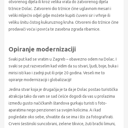
otvorenog dijela ili kroz velika vrata do zatvorenog dijela
tržnice Dolac. Zatvoreni dio tržnice čine uglavnom mesari i
veliki mliječni odjel gdje možete kupiti čuveni sir i vrhnje ili
veliku šnitu čistog kukuruznog kruha. Otvoreni dio tržnice čine
prodavači voća i povrća te zasebna zgrada ribarnice.
Opiranje modernizaciji
Svaki put kad se vratim u Zagreb – obavezno odem na Dolac. I
svaki se put razveselim kad vidim da su stvari, ljudi, boje, buka i
mirisi isti kao i zadnji put ili prije 20 godina. Veseli me to
opiranje modernizaciji i globalizaciji!
Jedina stvar koja je drugačija je ta da je Dolac postao turistička
atrakcija tako da vam se sad češće dogodi da vas u prolazima
između gusto načičkanih štandova gurkaju turisti s foto-
aparatima nego penzioneri sa svojim kolicima. A i kad
pogledate oko sebe, shvatite da se ima i što za fotografirati.
Crveni šestinski suncobrani, zelene tikvice, žuti brački limuni,