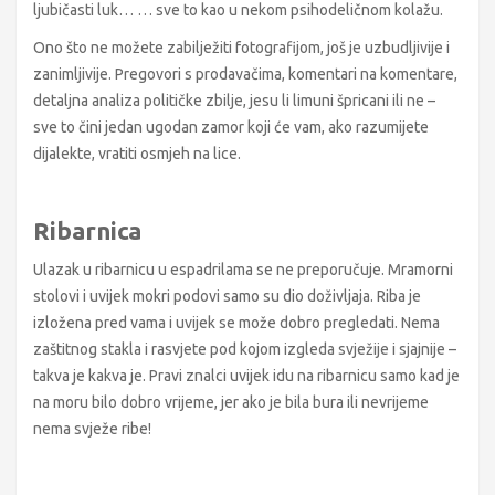
ljubičasti luk… … sve to kao u nekom psihodeličnom kolažu.
Ono što ne možete zabilježiti fotografijom, još je uzbudljivije i
zanimljivije. Pregovori s prodavačima, komentari na komentare,
detaljna analiza političke zbilje, jesu li limuni špricani ili ne –
sve to čini jedan ugodan zamor koji će vam, ako razumijete
dijalekte, vratiti osmjeh na lice.
Ribarnica
Ulazak u ribarnicu u espadrilama se ne preporučuje. Mramorni
stolovi i uvijek mokri podovi samo su dio doživljaja. Riba je
izložena pred vama i uvijek se može dobro pregledati. Nema
zaštitnog stakla i rasvjete pod kojom izgleda svježije i sjajnije –
takva je kakva je. Pravi znalci uvijek idu na ribarnicu samo kad je
na moru bilo dobro vrijeme, jer ako je bila bura ili nevrijeme
nema svježe ribe!