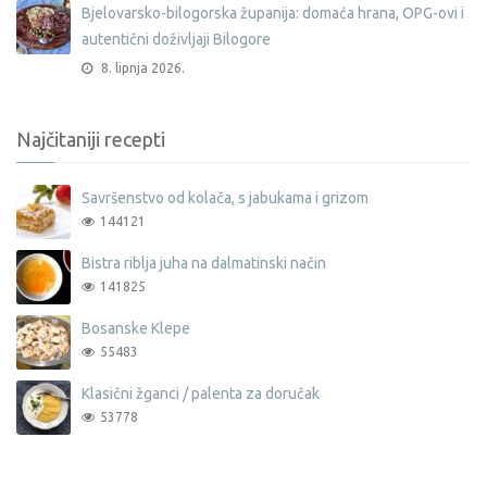
Bjelovarsko-bilogorska županija: domaća hrana, OPG-ovi i
autentični doživljaji Bilogore
8. lipnja 2026.
Najčitaniji recepti
Savršenstvo od kolača, s jabukama i grizom
144121
Bistra riblja juha na dalmatinski način
141825
Bosanske Klepe
55483
Klasični žganci / palenta za doručak
53778