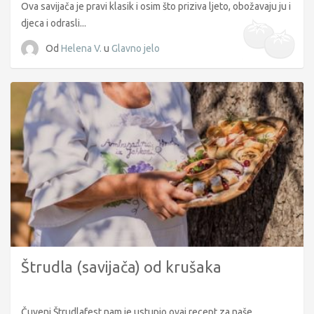
Ova savijača je pravi klasik i osim što priziva ljeto, obožavaju ju i
djeca i odrasli...
Od
Helena V.
u
Glavno jelo
Štrudla (savijača) od krušaka
Čuveni Štrudlafest nam je ustupio ovaj recept za naše