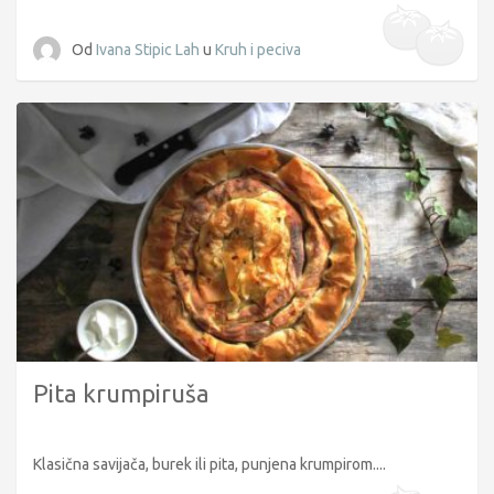
Od
Ivana Stipic Lah
u
Kruh i peciva
Pita krumpiruša
Klasična savijača, burek ili pita, punjena krumpirom....