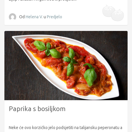
Od
Helena V.
u
Predjelo
Paprika s bosiljkom
Neke će ovo korzičko jelo podsjetiti na talijansku peperonatu a