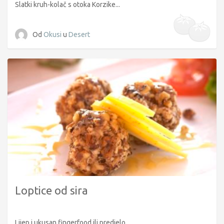
Slatki kruh-kolač s otoka Korzike...
Od
Okusi
u
Desert
Loptice od sira
Lijep i ukusan fingerfood ili predjelo...