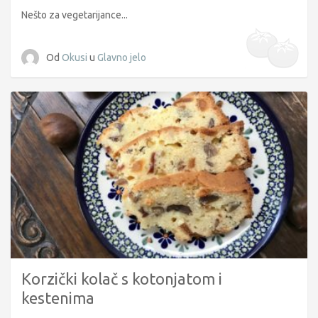
Nešto za vegetarijance...
Od
Okusi
u
Glavno jelo
Korzički kolač s kotonjatom i
kestenima