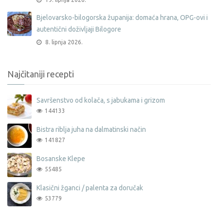
Bjelovarsko-bilogorska županija: domaća hrana, OPG-ovi i
autentični doživljaji Bilogore
8. lipnja 2026.
Najčitaniji recepti
Savršenstvo od kolača, s jabukama i grizom
144133
Bistra riblja juha na dalmatinski način
141827
Bosanske Klepe
55485
Klasični žganci / palenta za doručak
53779