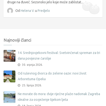
druge na đuveč. Sezonsko jelo koje može zablistat...
Od
Helena V.
u
Predjelo
Najnoviji članci
14. Srednjovjekovni festival: Svetvinčenat spreman za tri
dana povijesne čarolije
30. srpnja 2026.
Od ruševnog dvorca do zelene oaze: novi život
Arboretuma Opeka
25. lipnja 2026.
Ne morate do mora: dvije riječne plaže nadomak Zagreba
idealne za osvježenje tijekom ljeta
19. lipnja 2026.