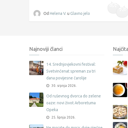
Od
Helena V.
u
Glavno jelo
Najnoviji članci
Najčita
14. Srednjovjekovni festival:
Svetvinčenat spreman za tri
dana povijesne čarolije
30. srpnja 2026.
Od ruševnog dvorca do zelene
oaze: novi život Arboretuma
Opeka
25. lipnja 2026.
Ne morate do mora: dvije riječne