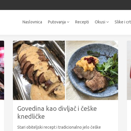
Naslovnica
Putovanja
Recepti
Okusi
Slike i cr
Govedina kao divljač i češke
knedličke
Stari obiteljski recept i tradicionalno jelo češke