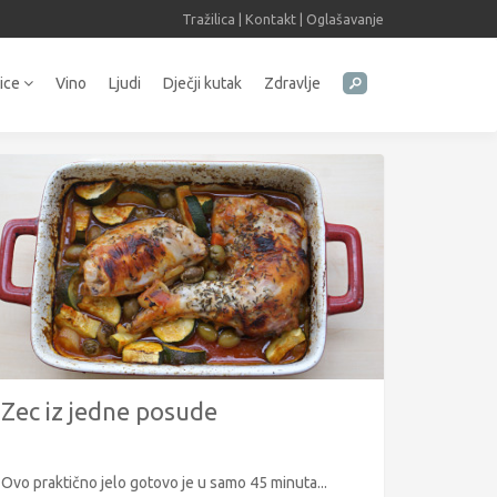
Tražilica
|
Kontakt
|
Oglašavanje
tice
Vino
Ljudi
Dječji kutak
Zdravlje
Zec iz jedne posude
Ovo praktično jelo gotovo je u samo 45 minuta...