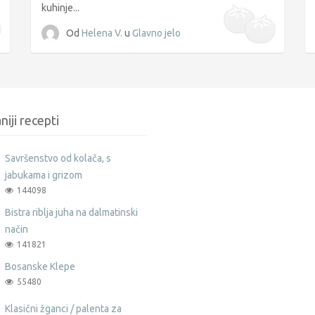
kuhinje...
Od
Helena V.
u
Glavno jelo
niji recepti
Savršenstvo od kolača, s
jabukama i grizom
144098
Bistra riblja juha na dalmatinski
način
141821
Bosanske Klepe
55480
Klasični žganci / palenta za