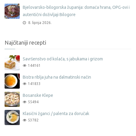
Bjelovarsko-bilogorska županija: domaća hrana, OPG-ovi i
autentični doživljaji Bilogore
8. lipnja 2026.
Najčitaniji recepti
Savršenstvo od kolača, s jabukama i grizom
144161
Bistra riblja juha na dalmatinski način
141833
Bosanske Klepe
55494
Klasični žganci / palenta za doručak
53782