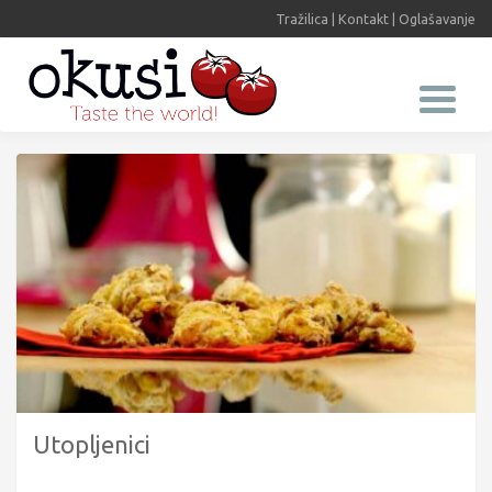
Tražilica
|
Kontakt
|
Oglašavanje
Utopljenici