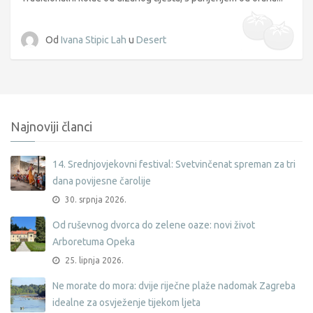
Od
Ivana Stipic Lah
u
Desert
Najnoviji članci
14. Srednjovjekovni festival: Svetvinčenat spreman za tri
dana povijesne čarolije
30. srpnja 2026.
Od ruševnog dvorca do zelene oaze: novi život
Arboretuma Opeka
25. lipnja 2026.
Ne morate do mora: dvije riječne plaže nadomak Zagreba
idealne za osvježenje tijekom ljeta