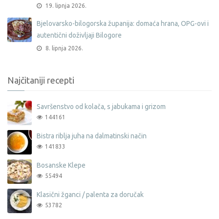
19. lipnja 2026.
Bjelovarsko-bilogorska županija: domaća hrana, OPG-ovi i
autentični doživljaji Bilogore
8. lipnja 2026.
Najčitaniji recepti
Savršenstvo od kolača, s jabukama i grizom
144161
Bistra riblja juha na dalmatinski način
141833
Bosanske Klepe
55494
Klasični žganci / palenta za doručak
53782