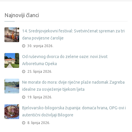
Najnoviji članci
14. Srednjovjekovni festival: Svetvinčenat spreman za tri
dana povijesne čarolije
30. srpnja 2026.
Od ruševnog dvorca do zelene oaze: novi život
Arboretuma Opeka
25. lipnja 2026.
Ne morate do mora: dvije riječne plaže nadomak Zagreba
idealne za osvježenje tijekom ljeta
19. lipnja 2026.
Bjelovarsko-bilogorska županija: domaća hrana, OPG-ovi i
autentični doživljaji Bilogore
8. lipnja 2026.