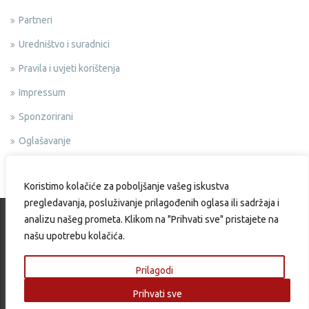
Partneri
Uredništvo i suradnici
Pravila i uvjeti korištenja
Impressum
Sponzorirani
Oglašavanje
Politika privatnosti
Koristimo kolačiće za poboljšanje vašeg iskustva
pregledavanja, posluživanje prilagođenih oglasa ili sadržaja i
analizu našeg prometa. Klikom na "Prihvati sve" pristajete na
našu upotrebu kolačića.
Copyright © 2015 Okusi.eu | Web design & Development by:
Endem
Prilagodi
Prihvati sve