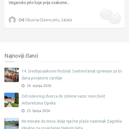
Vegansko jelo koje prija svakome...
Od
Okusi
u
Glavno jelo
,
Salata
Najnoviji članci
14. Srednjovjekovni festival: Svetvinčenat spreman za tri
dana povijesne čarolije
30. srpnja 2026.
Od ruševnog dvorca do zelene oaze: novi život
Arboretuma Opeka
25. lipnja 2026.
Ne morate do mora: dvije riječne plaže nadomak Zagreba
idealne za osvježenje tijekom ljeta