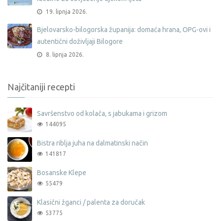
19. lipnja 2026.
Bjelovarsko-bilogorska županija: domaća hrana, OPG-ovi i
autentični doživljaji Bilogore
8. lipnja 2026.
Najčitaniji recepti
Savršenstvo od kolača, s jabukama i grizom
144095
Bistra riblja juha na dalmatinski način
141817
Bosanske Klepe
55479
Klasični žganci / palenta za doručak
53775