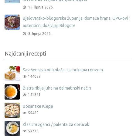
19. lipnja 2026.
Bjelovarsko-bilogorska županija: domaća hrana, OPG-ovi i
autentični doživljaji Bilogore
8. lipnja 2026.
Najčitaniji recepti
Savršenstvo od kolača, s jabukama i grizom
144097
Bistra riblja juha na dalmatinski način
141821
Bosanske Klepe
55480
Klasični žganci / palenta za doručak
53775