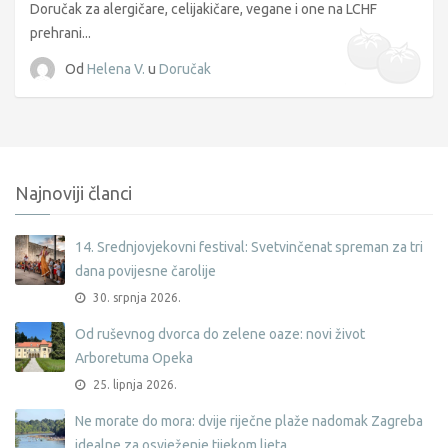
Doručak za alergičare, celijakičare, vegane i one na LCHF
prehrani...
Od
Helena V.
u
Doručak
Najnoviji članci
14. Srednjovjekovni festival: Svetvinčenat spreman za tri
dana povijesne čarolije
30. srpnja 2026.
Od ruševnog dvorca do zelene oaze: novi život
Arboretuma Opeka
25. lipnja 2026.
Ne morate do mora: dvije riječne plaže nadomak Zagreba
idealne za osvježenje tijekom ljeta