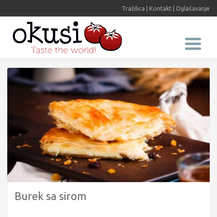
Tražilica
|
Kontakt
|
Oglašavanje
Burek sa sirom