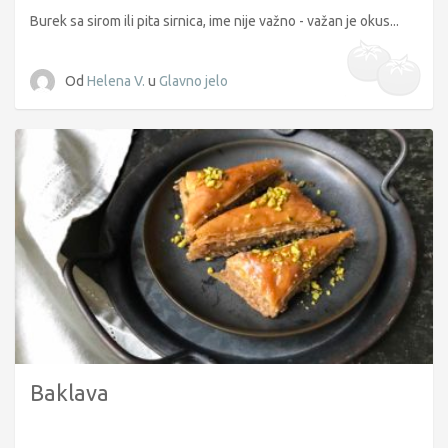
Burek sa sirom ili pita sirnica, ime nije važno - važan je okus...
Od
Helena V.
u
Glavno jelo
Baklava