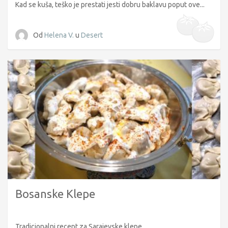
Kad se kuša, teško je prestati jesti dobru baklavu poput ove...
Od
Helena V.
u
Desert
Bosanske Klepe
Tradicionalni recept za Sarajevske klepe...