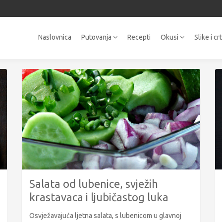
Naslovnica
Putovanja
Recepti
Okusi
Slike i cr
Salata od lubenice, svježih
krastavaca i ljubičastog luka
Osvježavajuća ljetna salata, s lubenicom u glavnoj