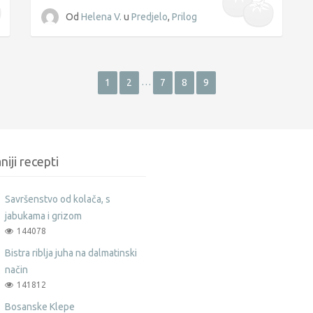
Od
Helena V.
u
Predjelo
,
Prilog
…
1
2
7
8
9
niji recepti
Savršenstvo od kolača, s
jabukama i grizom
144078
Bistra riblja juha na dalmatinski
način
141812
Bosanske Klepe