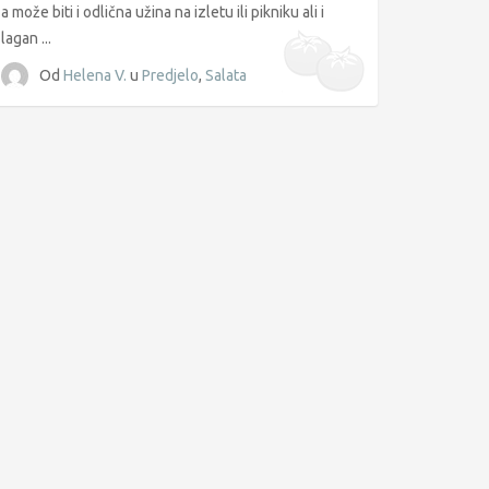
a može biti i odlična užina na izletu ili pikniku ali i
lagan ...
Od
Helena V.
u
Predjelo
,
Salata