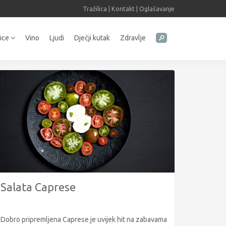
Tražilica
|
Kontakt
|
Oglašavanje
tice
Vino
Ljudi
Dječji kutak
Zdravlje
Salata Caprese
Dobro pripremljena Caprese je uvijek hit na zabavama