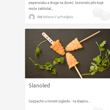
peperonatu a druge na đuveč. Sezonsko jelo koje
može zablistat...
Od
Helena V.
u
Predjelo
Slanoled
Gazpacho u novom izgledu - na štapiću...