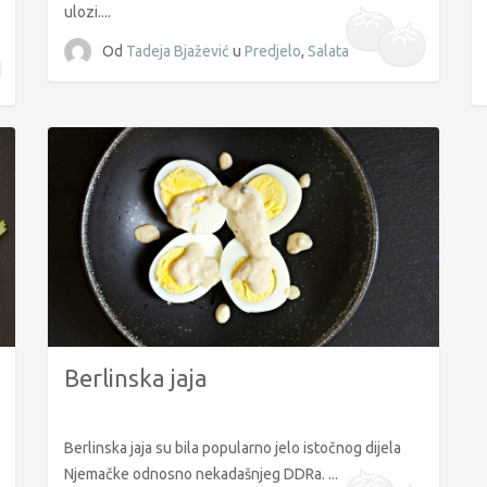
ulozi....
Od
Tadeja Bjažević
u
Predjelo
,
Salata
Berlinska jaja
Berlinska jaja su bila popularno jelo istočnog dijela
Njemačke odnosno nekadašnjeg DDRa. ...