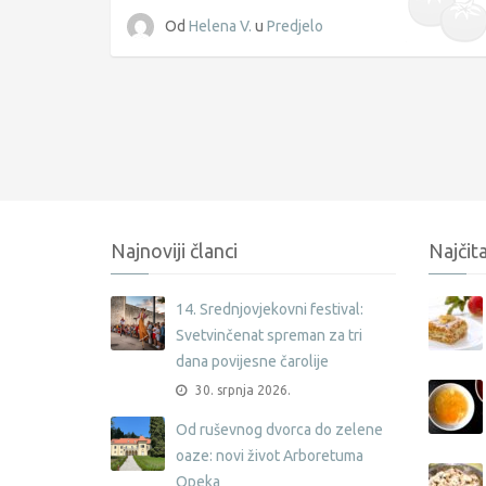
Od
Helena V.
u
Predjelo
Najnoviji članci
Najčita
14. Srednjovjekovni festival:
Svetvinčenat spreman za tri
dana povijesne čarolije
30. srpnja 2026.
Od ruševnog dvorca do zelene
oaze: novi život Arboretuma
Opeka