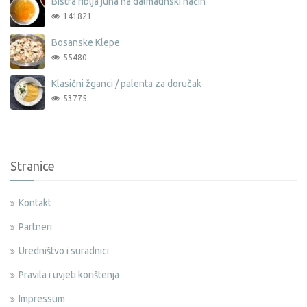
Bistra riblja juha na dalmatinski način
141821
Bosanske Klepe
55480
Klasični žganci / palenta za doručak
53775
Stranice
Kontakt
Partneri
Uredništvo i suradnici
Pravila i uvjeti korištenja
Impressum